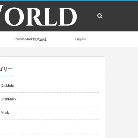
CrystalMark株式会社
English
ゴリー
lDiskInfo
lDiskMark
lMark