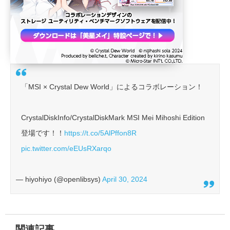
「MSI × Crystal Dew World」によるコラボレーション！
CrystalDiskInfo/CrystalDiskMark MSI Mei Mihoshi Edition
登場です！！
https://t.co/5AlPffon8R
pic.twitter.com/eEUsRXarqo
— hiyohiyo (@openlibsys)
April 30, 2024
関連記事