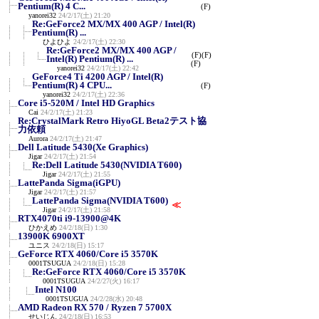
Pentium(R) 4 C...
(F)
yanorei32
24/2/17(土) 21:20
Re:GeForce2 MX/MX 400 AGP / Intel(R)
Pentium(R) ...
ひよひよ
24/2/17(土) 22:30
Re:GeForce2 MX/MX 400 AGP /
(F)
(F)
Intel(R) Pentium(R) ...
(F)
yanorei32
24/2/17(土) 22:42
GeForce4 Ti 4200 AGP / Intel(R)
Pentium(R) 4 CPU...
(F)
yanorei32
24/2/17(土) 22:36
Core i5-520M / Intel HD Graphics
Cai
24/2/17(土) 21:23
Re:CrystalMark Retro HiyoGL Beta2テスト協
力依頼
Aurora
24/2/17(土) 21:47
Dell Latitude 5430(Xe Graphics)
Jigar
24/2/17(土) 21:54
Re:Dell Latitude 5430(NVIDIA T600)
Jigar
24/2/17(土) 21:55
LattePanda Sigma(iGPU)
Jigar
24/2/17(土) 21:57
LattePanda Sigma(NVIDIA T600)
≪
Jigar
24/2/17(土) 21:58
RTX4070ti i9-13900@4K
ひかえめ
24/2/18(日) 1:30
13900K 6900XT
ユニス
24/2/18(日) 15:17
GeForce RTX 4060/Core i5 3570K
0001TSUGUA
24/2/18(日) 15:28
Re:GeForce RTX 4060/Core i5 3570K
0001TSUGUA
24/2/27(火) 16:17
Intel N100
0001TSUGUA
24/2/28(水) 20:48
AMD Radeon RX 570 / Ryzen 7 5700X
せいじん
24/2/18(日) 16:53