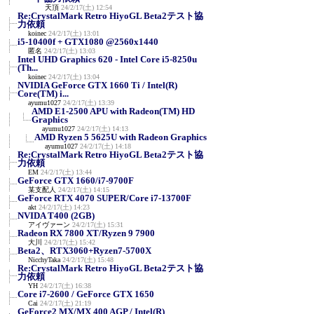
天頂
24/2/17(土) 12:54
Re:CrystalMark Retro HiyoGL Beta2テスト協
力依頼
koinec
24/2/17(土) 13:01
i5-10400f + GTX1080 @2560x1440
匿名
24/2/17(土) 13:03
Intel UHD Graphics 620 - Intel Core i5-8250u
(Th...
koinec
24/2/17(土) 13:04
NVIDIA GeForce GTX 1660 Ti / Intel(R)
Core(TM) i...
ayumu1027
24/2/17(土) 13:39
AMD E1-2500 APU with Radeon(TM) HD
Graphics
ayumu1027
24/2/17(土) 14:13
AMD Ryzen 5 5625U with Radeon Graphics
ayumu1027
24/2/17(土) 14:18
Re:CrystalMark Retro HiyoGL Beta2テスト協
力依頼
EM
24/2/17(土) 13:44
GeForce GTX 1660/i7-9700F
某支配人
24/2/17(土) 14:15
GeForce RTX 4070 SUPER/Core i7-13700F
akt
24/2/17(土) 14:23
NVIDA T400 (2GB)
アイヴァーン
24/2/17(土) 15:31
Radeon RX 7800 XT/Ryzen 9 7900
大川
24/2/17(土) 15:42
Beta2、RTX3060+Ryzen7-5700X
NicchyTaka
24/2/17(土) 15:48
Re:CrystalMark Retro HiyoGL Beta2テスト協
力依頼
YH
24/2/17(土) 16:38
Core i7-2600 / GeForce GTX 1650
Cai
24/2/17(土) 21:19
GeForce2 MX/MX 400 AGP / Intel(R)