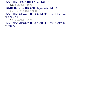
NVIDIA RTX A4000 / i5-11400F
みね
24/2/18(日) 17:59
AMD Radeon RX 470 / Ryzen 5 5600X
せいじん
24/2/18(日) 21:10
NVIDIA GeForce RTX 4060 Ti/Intel Core i7-
13700KF
とも
24/2/18(日) 21:12
NVIDIA GeForce RTX 4060 Ti/Intel Core i7-
9800X
とも
24/2/18(日) 21:31
NVIDIA RTX A2000/Intel Core i5-9500F
とも
24/2/18(日) 21:46
Intel HD Graphics 4000 / Core i5-3210M
せいじん
24/2/18(日) 21:50
ATI MOBILITY RADEON 9000 / Intel Pentium
M proce...
せいじん
24/2/18(日) 22:29
AMD Ryzen Threadripper 2920X / NVIDIA
GeForce RT...
VRZ3
24/2/19(月) 22:46
R7 5700U + (内臓 Radeon) @1920x1080
匿名
24/2/20(火) 9:38
NVIDIA RTX A5000（旧Quadro系）Ryzen9
5900X
TSMplxm6p
24/2/20(火) 22:05
GeForce RTX 4080 / Xeon w7-2475X
Shellius
24/2/21(水) 3:21
FX-8800P＋Radeon RX570＋Win7
aq
24/2/21(水) 22:35
Intel Core-i9 11900H＋内蔵GPU＋Win11 23H2
aq
24/2/21(水) 22:42
Ryzen 9 3900X＋GeForce RTX 2080 SUPER＋
Win11 23H2
aq
24/2/21(水) 22:43
Ryzen 9 6900HX＋内蔵GPU＋Win11 23H2
aq
24/2/21(水) 22:44