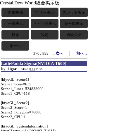
Crystal Dew World総合掲示板
新規投稿
ツリー表示
スレッド表示
一覧表示
トピック表示
番号順表示
検索
設定
過去ログ
ホーム
｜
370 / 999
←次へ
前へ→
LattePanda Sigma(NVIDIA T600)
by
Jigar
24/2/17(土) 21:58
[hiyoGL_Scene1]
Scene1_Score=615
Scene1_Lines=524833900
Scene1_CPU=118
[hiyoGL_Scene2]
Scene2_Score=1
Scene2_Polygons=76800
Scene2_CPU=1
[hiyoGL_SystemInformation]
hiyoGLretro=x64(202402171045)