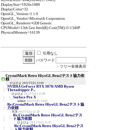
DisplaySize=1920x1080
DisplayColor=32
OpenGL_Version=1.1.0
OpenGL_Vendor=Microsoft Corporation
OpenGL_Renderer=GDI Generic
CPUModel=13th Gen Intel(R) Core(TM) i5-1340P
PhysicalMemory=16139
引用なし
パスワード
・ツリー全体表示
CrystalMark Retro HiyoGL Beta2テスト協力依
頼
ひよひよ
24/2/17(土) 12:04
NVIDIA GeForce RTX 3070/AMD Ryzen
Threadripper P...
ひよひよ
24/2/17(土) 12:08
Surface Pro X
udaken
24/2/17(土) 14:35
Re:CrystalMark Retro HiyoGL Beta2テスト協
力依頼
天頂
24/2/17(土) 12:29
Re:CrystalMark Retro HiyoGL Beta2テス
ト協力依頼
ひよひよ
24/2/17(土) 12:37
Re:CrystalMark Retro HiyoGL Beta2テス
ト協力依頼