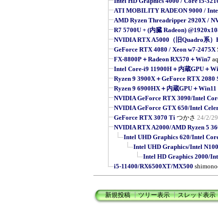
Intel HD Graphics 4000 / Core i5-32
ATI MOBILITY RADEON 9000 / Intel 
AMD Ryzen Threadripper 2920X / NV
R7 5700U + (内臓 Radeon) @1920x10
NVIDIA RTX A5000（旧Quadro系）R
GeForce RTX 4080 / Xeon w7-2475X
FX-8800P＋Radeon RX570＋Win7
a
Intel Core-i9 11900H＋内蔵GPU＋Wi
Ryzen 9 3900X＋GeForce RTX 208
Ryzen 9 6900HX＋内蔵GPU＋Win11 
NVIDIA GeForce RTX 3090/Intel Cor
NVIDIA GeForce GTX 650/Intel Cele
GeForce RTX 3070 Ti
つかさ
24/2/29
NVIDIA RTX A2000/AMD Ryzen 5 36
Intel UHD Graphics 620/Intel Cor
Intel UHD Graphics/Intel N10
Intel HD Graphics 2000/Int
i5-11400/RX6500XT/MX500
shimono
新規投稿
┃
ツリー表示
┃
スレッド表示