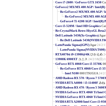
Core i7-2600 / GeForce GTX 1650
Ca
GeForce2 MX/MX 400 AGP / Intel(R) P
Re:GeForce2 MX/MX 400 AGP / Inte
Re:GeForce2 MX/MX 400 AGP / 
GeForce4 Ti 4200 AGP / Intel(R) P
Core i5-520M / Intel HD Graphics
Cai
Re:CrystalMark Retro HiyoGL 
Dell Latitude 5430(Xe Graphics)
Jigar
Re:Dell Latitude 5430(NVIDIA T6
LattePanda Sigma(iGPU)
Jigar
24/2/1
LattePanda Sigma(NVIDIA T600)
RTX4070ti i9-13900@4K
ひかえめ
2
13900K 6900XT
ユニス
24/2/18(日) 1
GeForce RTX 4060/Core i5 3570K
0
Re:GeForce RTX 4060/Core i5 3
Intel N100
0001TSUGUA
24/2/
AMD Radeon RX 570 / Ryzen 7 5700
NVIDIA RTX A4000 / i5-11400F
みね
AMD Radeon RX 470 / Ryzen 5 5600
NVIDIA GeForce RTX 4060 Ti/Intel 
NVIDIA GeForce RTX 4060 Ti/Intel 
NVIDIA RTX A2000/Intel Core i5-95