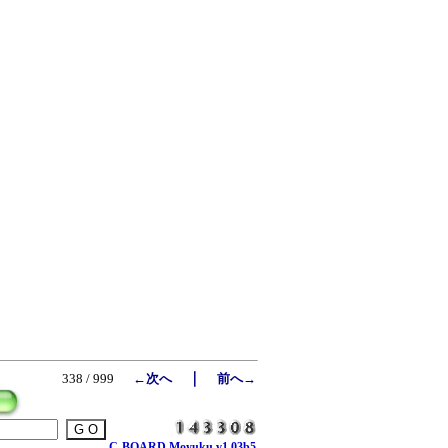
｜
338 / 999
←次へ
前へ→
C-BOARD Moyuku v1.03b5