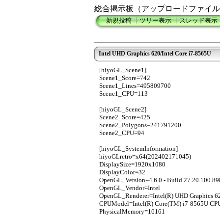
総合掲示板（アップロードファイル
新規投稿
┃
ツリー表示
┃
スレッド表示
Intel UHD Graphics 620/Intel Core i7-8565U
[hiyoGL_Scene1]
Scene1_Score=742
Scene1_Lines=495809700
Scene1_CPU=113
[hiyoGL_Scene2]
Scene2_Score=425
Scene2_Polygons=241791200
Scene2_CPU=94
[hiyoGL_SystemInformation]
hiyoGLretro=x64(202402171045)
DisplaySize=1920x1080
DisplayColor=32
OpenGL_Version=4.6.0 - Build 27.20.100.89
OpenGL_Vendor=Intel
OpenGL_Renderer=Intel(R) UHD Graphics 6
CPUModel=Intel(R) Core(TM) i7-8565U CP
PhysicalMemory=16161