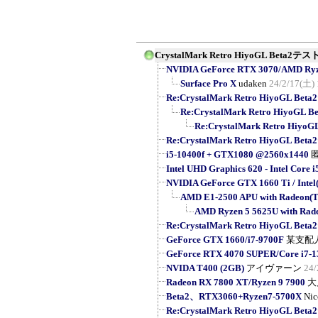
CrystalMark Retro HiyoGL Beta
NVIDIA GeForce RTX 3070/AMD Ryzen
Surface Pro X
udaken
24/2/17(土) 
Re:CrystalMark Retro HiyoGL 
Re:CrystalMark Retro Hiyo
Re:CrystalMark Retro H
Re:CrystalMark Retro HiyoGL 
i5-10400f + GTX1080 @2560x1440
Intel UHD Graphics 620 - Intel Core i
NVIDIA GeForce GTX 1660 Ti / Intel(
AMD E1-2500 APU with Radeon(
AMD Ryzen 5 5625U with Rad
Re:CrystalMark Retro HiyoGL 
GeForce GTX 1660/i7-9700F
某支配
GeForce RTX 4070 SUPER/Core i7-
NVIDA T400 (2GB)
アイヴァーン
24/
Radeon RX 7800 XT/Ryzen 9 7900
大
Beta2、RTX3060+Ryzen7-5700X
Nic
Re:CrystalMark Retro HiyoGL 