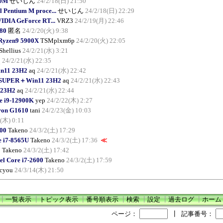
10M
せいじん
24/2/18(日) 21:50
Pentium M proce...
せいじん
24/2/18(日) 22:29
IDIA GeForce RT...
VRZ3
24/2/19(月) 22:46
80
匿名
24/2/20(火) 9:38
yzen9 5900X
TSMplxm6p
24/2/20(火) 22:05
Shellius
24/2/21(水) 3:21
q
24/2/21(水) 22:35
n11 23H2
aq
24/2/21(水) 22:42
0 SUPER＋Win11 23H2
aq
24/2/21(水) 22:43
23H2
aq
24/2/21(水) 22:44
e i9-12900K
yep
24/2/22(木) 2:27
ron G1610
tani
24/2/23(金) 10:03
(木) 0:11
00
Takeno
24/3/2(土) 17:29
e i7-8565U
Takeno
24/3/2(土) 17:36
≪
0
Takeno
24/3/2(土) 17:42
el Core i7-2600
Takeno
24/3/2(土) 17:59
cyou
24/3/14(木) 21:50
┃
一覧表示
┃
トピック表示
┃
番号順表示
┃
検索
┃
設定
┃
過去ログ
┃
ホーム
ページ：
┃
記事番号：