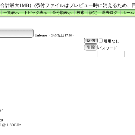
合計最大1MB）/添付ファイルはプレビュー時に消えるため、
┃
一覧表示
┃
トピック表示
┃
番号順表示
┃
検索
┃
設定
┃
過去ログ
┃
ホーム
Takeno
- 24/3/2(土) 17:36 -
引用なし
パスワード
84
20
U @ 1.80GHz