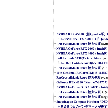
NVIDIA RTX A5000（旧Quadro系）R
Re:NVIDIA RTX A5000（旧Quad
Re:CrystalMark Retro 協力依頼
hwit
NVIDIA GeForce RTX 2060 / Intel(R) 
NVIDIA GeForce RTX 4090 / Intel(R) 
Dell Latitude 5430(Xe Graphics)
Jigar
Re:Dell Latitude 5430(NVIDIA T6
Re:CrystalMark Retro 協力依頼
よっ
11th Gen Intel(R) Core(TM) i5-1155
Re:CrystalMark Retro 協力依頼
ryuz
GeForce RTX 4080 / Xeon w7-2475X
NVIDIA GeForce GTX 1660 Ti / Intel(
Re:CrystalMark Retro 協力依頼
くさ
Re:CrystalMark Retro 協力依頼
magi
Snapdragon Compute Platform / D3D
[不具合]1つ目のベンチマークが終了す