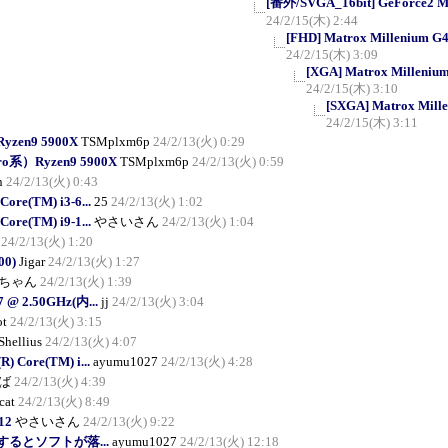
[番外/SVGA_16bit] GeForce2 MX/
24/2/15(木) 2:44
[FHD] Matrox Millenium G45
24/2/15(木) 3:09
[XGA] Matrox Millenium 
24/2/15(木) 3:10
[SXGA] Matrox Mille
24/2/15(木) 3:11
yzen9 5900X
TSMplxm6p
24/2/13(火) 0:29
ro系）Ryzen9 5900X
TSMplxm6p
24/2/13(火) 0:59
n
24/2/13(火) 0:43
Core(TM) i3-6...
25
24/2/13(火) 1:02
Core(TM) i9-1...
やさいさん
24/2/13(火) 1:04
24/2/13(火) 1:20
00)
Jigar
24/2/13(火) 1:27
ちゃん
24/2/13(火) 1:39
G7 @ 2.50GHz(内...
jj
24/2/13(火) 3:04
ot
24/2/13(火) 3:15
Shellius
24/2/13(火) 4:07
R) Core(TM) i...
ayumu1027
24/2/13(火) 4:28
ば
24/2/13(火) 4:39
cat
24/2/13(火) 8:49
12
やさいさん
24/2/13(火) 9:22
るとソフトが落...
ayumu1027
24/2/13(火) 12:18