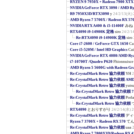
RYZEN 9 7950X + Radeon 7900 XTX
NVIDIA GeForce RTX 3090 / AMD R
R9 7950X3D/RTX3090
y
24/2/13(火) 
AMD Ryzen 7 5700X / Radeon RX 57
NVIDIA RTX A400 & i5-11400F
みね
RTX4090 i9-14900K 定格
siro
24/2/1
Re:RTX4090 i9-14900K 定格
siro
Core i7-2600 / GeForce GTX 1650
Ca
Core i5-520M / Intel HD Graphics
Cai
NVIDIA GeForce RTX 4080/AMD Ryz
i7-10700T /Quadro P620
Fhionnuisce
AMD Ryzen 5 5600G with Radeon Gr
Re:CrystalMark Retro 協力依頼
YH
2
Re:CrystalMark Retro 協力依頼 AMD R
Re:CrystalMark Retro 協力依頼
yuts
Re:CrystalMark Retro 協力依頼
Re:CrystalMark Retro 協力依頼
Porl
Re:CrystalMark Retro 協力依頼
RTX4090
とおりすがり
24/2/14(水) 2
Re:CrystalMark Retro 協力依頼
ディ
Ryzen 7 3700X + Radeon RX 570
て
Re:CrystalMark Retro 協力依頼
uaa
AMD Ryzen 7 7800X3D/Radeon RX 4