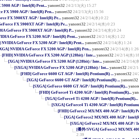
900 AGP / Intel(R) Pent...
yanorei32
24/2/13(火) 15:27
FX 5900 AGP / Intel(R) Pen...
yanorei32
24/2/13(火) 15:56
ce FX 5900XT AGP / Intel(R) Pe...
yanorei32
24/2/14(水) 0:22
Force FX 5900XT AGP / Intel(R) Pe...
yanorei32
24/2/14(水) 0:23
A GeForce FX 5900XT AGP / Intel(R) P...
yanorei32
24/2/14(水) 0:24
DIA GeForce FX 5200 AGP / Intel(R) Pent...
yanorei32
24/2/14(水) 1:22
 NVIDIA GeForce FX 5200 AGP / Intel(R) Pent...
yanorei32
24/2/14(水) 1:24
XGA] NVIDIA GeForce FX 5200 AGP / Intel(R) Pen...
yanorei32
24/2/14(水) 1:26
[FHD] NVIDIA GeForce FX 5200 AGP (128bit) / Inte...
yanorei32
24/2/14(水) 1
[XGA] NVIDIA GeForce FX 5200 AGP (128bit) / Inte...
yanorei32
24/2/14(水
[SXGA] NVIDIA GeForce FX 5200 AGP (128bit) / Int...
yanorei32
24/2/
[FHD] GeForce 6600 GT AGP / Intel(R) Pentium(R) ...
yanorei32
24/
[XGA] GeForce 6600 GT AGP / Intel(R) Pentium(R) ...
yanorei32
[SXGA] GeForce 6600 GT AGP / Intel(R) Pentium(R)...
yanor
[FHD] GeForce4 Ti 4200 AGP / Intel(R) Pentium(R)...
yan
[XGA] GeForce4 Ti 4200 AGP / Intel(R) Pentium(R)...
[SXGA] GeForce4 Ti 4200 AGP / Intel(R) Pentium(
[FHD] GeForce2 MX/MX 400 AGP / Intel(R) Pe
[XGA] GeForce2 MX/MX 400 AGP / Intel(R)
[SXGA] GeForce2 MX/MX 400 AGP / Int
[番外/SVGA] GeForce2 MX/MX 400 AG
2:39