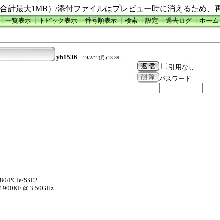
合計最大1MB）/添付ファイルはプレビュー時に消えるため、
┃
一覧表示
┃
トピック表示
┃
番号順表示
┃
検索
┃
設定
┃
過去ログ
┃
ホーム
yb1536
- 24/2/12(月) 23:39 -
引用なし
パスワード
80/PCIe/SSE2
-11900KF @ 3.50GHz