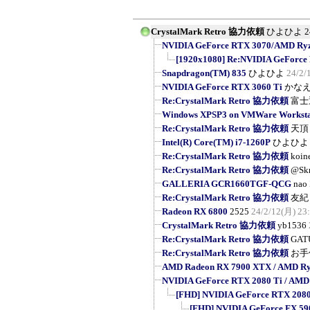
CrystalMark Retro 協力依頼
ひよひよ
2
NVIDIA GeForce RTX 3070/AMD Ryzen
[1920x1080] Re:NVIDIA GeForce
Snapdragon(TM) 835
ひよひよ
24/2/
NVIDIA GeForce RTX 3060 Ti
かな
Re:CrystalMark Retro 協力依頼
富士
Windows XPSP3 on VMWare Workstat
Re:CrystalMark Retro 協力依頼
天頂
Intel(R) Core(TM) i7-1260P
ひよひよ
Re:CrystalMark Retro 協力依頼
koin
Re:CrystalMark Retro 協力依頼
@Sk
GALLERIA GCR1660TGF-QCG
nao
Re:CrystalMark Retro 協力依頼
友紀
Radeon RX 6800
2525
24/2/12(月) 23
CrystalMark Retro 協力依頼
yb1536
Re:CrystalMark Retro 協力依頼
GAT
Re:CrystalMark Retro 協力依頼
お手
AMD Radeon RX 7900 XTX / AMD Ry
NVIDIA GeForce RTX 2080 Ti / AMD
[FHD] NVIDIA GeForce RTX 2080 T
[FHD] NVIDIA GeForce FX 5900 