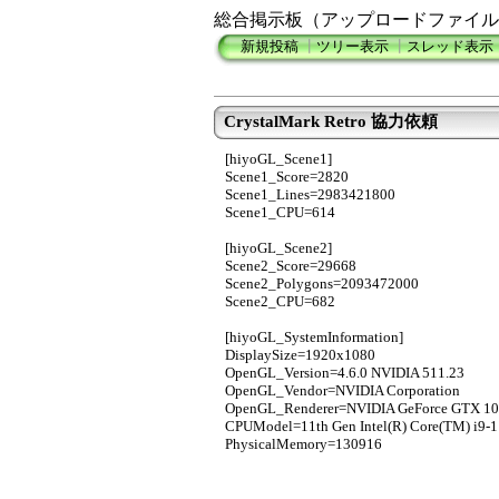
総合掲示板（アップロードファイル
新規投稿
┃
ツリー表示
┃
スレッド表示
CrystalMark Retro 協力依頼
[hiyoGL_Scene1]
Scene1_Score=2820
Scene1_Lines=2983421800
Scene1_CPU=614
[hiyoGL_Scene2]
Scene2_Score=29668
Scene2_Polygons=2093472000
Scene2_CPU=682
[hiyoGL_SystemInformation]
DisplaySize=1920x1080
OpenGL_Version=4.6.0 NVIDIA 511.23
OpenGL_Vendor=NVIDIA Corporation
OpenGL_Renderer=NVIDIA GeForce GTX 10
CPUModel=11th Gen Intel(R) Core(TM) i9
PhysicalMemory=130916