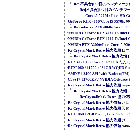
Re:[不具合]1つ目のベンチマーク
Re:[不具合]1つ目のベンチマ
Core i5-520M / Intel HD G
GeForce RTX 4060/Core i5 3570K
0
Re:GeForce RTX 4060/Core i5 3
NVIDIA GeForce RTX 4060 Ti/Intel 
NVIDIA GeForce RTX 4060 Ti/Intel 
NVIDIA RTX A2000/Intel Core i5-95
Re:CrystalMark Retro 協力依頼
日向
Re:CrystalMark Retro 協力依頼
RTX 4070 Ti / Core i9 13900K
たん
RTX3060 / 11700k / 64GB WQHD
S A
AMD E1-2500 APU with Radeon(TM)
Core-i7 12700KF / NVIDIA GeForce
Re:CrystalMark Retro 協力依頼
neji
Re:CrystalMark Retro 協力依頼
n
Re:CrystalMark Retro 協力
Re:CrystalMark Retro 協力依頼
たゆ
Re:CrystalMark Retro 協力依頼
天頂
RTX3060 12GB
NicchyTaka
24/2/13(
Re:CrystalMark Retro 協力依頼
けー
Re:CrystalMark Retro 協力依頼
tomo