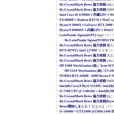
Re:CrystalMark Retro 協力依頼
akky
Re:CrystalMark Retro 協力依頼
9400
Intel Core-i9 11900H＋内蔵GPU＋Wi
FX-8800P＋Radeon RX570＋Win7
a
Ryzen 9 3900X＋GeForce RTX 208
Ryzen 9 6900HX＋内蔵GPU＋Win11 
LattePanda Sigma(iGPU)
Jigar
24/2/1
Re:LattePanda Sigma(NVIDIA T6
Re:CrystalMark Retro 協力依頼
腹八
RTX 4070Ti, Intel 12700F
リリオ
24/
Re:CrystalMark Retro 協力依頼
カエ
Re:CrystalMark Retro 協力依頼
vaio
HP Z400 WorkStation (改) / Xeon W3
HP Z410 Workstation (改) / E5-269
NVIDIA RTX A4000 / AMD Ryzen 9 
Re:CrystalMark Retro 協力依頼
9400
Intel(R) Core(TM) i5-3210M / Intel(R
i5-7500 CPU @ 3.40GHz + Intel(R) H
Re:CrystalMark Retro 協力依頼
ねこ
Re:CrystalMark Retro 協力依頼(Ryzen
Beta2開始しました！
ひよひよ
24/2/
i5-10400f + GTX1080 @2560x1440