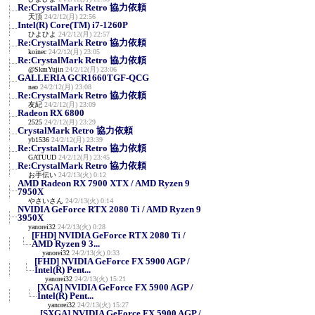
Re:CrystalMark Retro 協力依頼
天頂
24/2/12(月) 22:56
Intel(R) Core(TM) i7-1260P
ひよひよ
24/2/12(月) 22:57
Re:CrystalMark Retro 協力依頼
koinec
24/2/12(月) 23:05
Re:CrystalMark Retro 協力依頼
@SkmYujin
24/2/12(月) 23:06
GALLERIA GCR1660TGF-QCG
nao
24/2/12(月) 23:08
Re:CrystalMark Retro 協力依頼
友紀
24/2/12(月) 23:09
Radeon RX 6800
2525
24/2/12(月) 23:29
CrystalMark Retro 協力依頼
yb1536
24/2/12(月) 23:39
Re:CrystalMark Retro 協力依頼
GATUUD
24/2/12(月) 23:45
Re:CrystalMark Retro 協力依頼
お手伝い
24/2/13(火) 0:12
AMD Radeon RX 7900 XTX / AMD Ryzen 9
7950X
やさいさん
24/2/13(火) 0:14
NVIDIA GeForce RTX 2080 Ti / AMD Ryzen 9
3950X
yanorei32
24/2/13(火) 0:28
[FHD] NVIDIA GeForce RTX 2080 Ti /
AMD Ryzen 9 3...
yanorei32
24/2/13(火) 0:33
[FHD] NVIDIA GeForce FX 5900 AGP /
Intel(R) Pent...
yanorei32
24/2/13(火) 15:21
[XGA] NVIDIA GeForce FX 5900 AGP /
Intel(R) Pent...
yanorei32
24/2/13(火) 15:27
[SXGA] NVIDIA GeForce FX 5900 AGP /