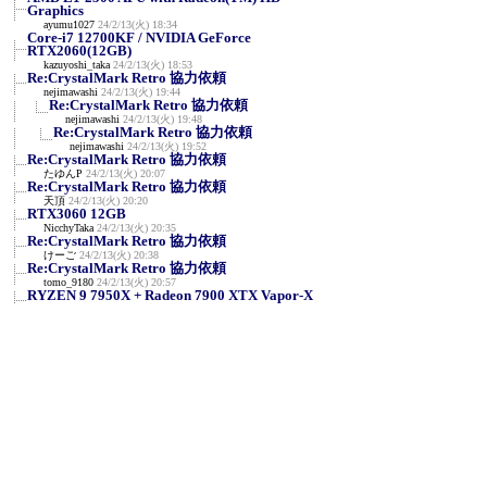
Graphics
ayumu1027
24/2/13(火) 18:34
Core-i7 12700KF / NVIDIA GeForce
RTX2060(12GB)
kazuyoshi_taka
24/2/13(火) 18:53
Re:CrystalMark Retro 協力依頼
nejimawashi
24/2/13(火) 19:44
Re:CrystalMark Retro 協力依頼
nejimawashi
24/2/13(火) 19:48
Re:CrystalMark Retro 協力依頼
nejimawashi
24/2/13(火) 19:52
Re:CrystalMark Retro 協力依頼
たゆんP
24/2/13(火) 20:07
Re:CrystalMark Retro 協力依頼
天頂
24/2/13(火) 20:20
RTX3060 12GB
NicchyTaka
24/2/13(火) 20:35
Re:CrystalMark Retro 協力依頼
けーご
24/2/13(火) 20:38
Re:CrystalMark Retro 協力依頼
tomo_9180
24/2/13(火) 20:57
RYZEN 9 7950X + Radeon 7900 XTX Vapor-X
A_Z_Kornoha
24/2/13(火) 22:36
NVIDIA GeForce RTX 3090 / AMD Ryzen 7
7800X3D
en129
24/2/13(火) 23:12
R9 7950X3D/RTX3090
y
24/2/13(火) 23:25
AMD Ryzen 7 5700X / Radeon RX 570
せいじん
24/2/14(水) 0:06
NVIDIA RTX A400 & i5-11400F
みね
24/2/14(水) 0:57
RTX4090 i9-14900K 定格
siro
24/2/14(水) 1:49
Re:RTX4090 i9-14900K 定格
siro
24/2/14(水) 1:54