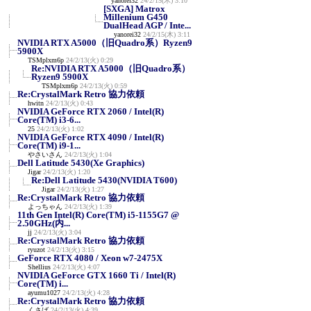
yanorei32
24/2/15(木) 3:10
[SXGA] Matrox
Millenium G450
DualHead AGP / Inte...
yanorei32
24/2/15(木) 3:11
NVIDIA RTX A5000（旧Quadro系）Ryzen9
5900X
TSMplxm6p
24/2/13(火) 0:29
Re:NVIDIA RTX A5000（旧Quadro系）
Ryzen9 5900X
TSMplxm6p
24/2/13(火) 0:59
Re:CrystalMark Retro 協力依頼
hwitn
24/2/13(火) 0:43
NVIDIA GeForce RTX 2060 / Intel(R)
Core(TM) i3-6...
25
24/2/13(火) 1:02
NVIDIA GeForce RTX 4090 / Intel(R)
Core(TM) i9-1...
やさいさん
24/2/13(火) 1:04
Dell Latitude 5430(Xe Graphics)
Jigar
24/2/13(火) 1:20
Re:Dell Latitude 5430(NVIDIA T600)
Jigar
24/2/13(火) 1:27
Re:CrystalMark Retro 協力依頼
よっちゃん
24/2/13(火) 1:39
11th Gen Intel(R) Core(TM) i5-1155G7 @
2.50GHz(内...
jj
24/2/13(火) 3:04
Re:CrystalMark Retro 協力依頼
ryuzot
24/2/13(火) 3:15
GeForce RTX 4080 / Xeon w7-2475X
Shellius
24/2/13(火) 4:07
NVIDIA GeForce GTX 1660 Ti / Intel(R)
Core(TM) i...
ayumu1027
24/2/13(火) 4:28
Re:CrystalMark Retro 協力依頼
くさば
24/2/13(火) 4:39