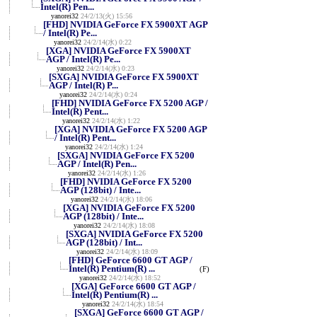
Intel(R) Pen...
yanorei32
24/2/13(火) 15:56
[FHD] NVIDIA GeForce FX 5900XT AGP
/ Intel(R) Pe...
yanorei32
24/2/14(水) 0:22
[XGA] NVIDIA GeForce FX 5900XT
AGP / Intel(R) Pe...
yanorei32
24/2/14(水) 0:23
[SXGA] NVIDIA GeForce FX 5900XT
AGP / Intel(R) P...
yanorei32
24/2/14(水) 0:24
[FHD] NVIDIA GeForce FX 5200 AGP /
Intel(R) Pent...
yanorei32
24/2/14(水) 1:22
[XGA] NVIDIA GeForce FX 5200 AGP
/ Intel(R) Pent...
yanorei32
24/2/14(水) 1:24
[SXGA] NVIDIA GeForce FX 5200
AGP / Intel(R) Pen...
yanorei32
24/2/14(水) 1:26
[FHD] NVIDIA GeForce FX 5200
AGP (128bit) / Inte...
yanorei32
24/2/14(水) 18:06
[XGA] NVIDIA GeForce FX 5200
AGP (128bit) / Inte...
yanorei32
24/2/14(水) 18:08
[SXGA] NVIDIA GeForce FX 5200
AGP (128bit) / Int...
yanorei32
24/2/14(水) 18:09
[FHD] GeForce 6600 GT AGP /
Intel(R) Pentium(R) ...
(F)
yanorei32
24/2/14(水) 18:52
[XGA] GeForce 6600 GT AGP /
Intel(R) Pentium(R) ...
yanorei32
24/2/14(水) 18:54
[SXGA] GeForce 6600 GT AGP /