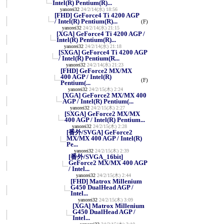
Intel(R) Pentium(R)...
yanorei32
24/2/14(水) 18:56
[FHD] GeForce4 Ti 4200 AGP
/ Intel(R) Pentium(R)...
(F)
yanorei32
24/2/14(水) 21:15
[XGA] GeForce4 Ti 4200 AGP /
Intel(R) Pentium(R)...
yanorei32
24/2/14(水) 21:18
[SXGA] GeForce4 Ti 4200 AGP
/ Intel(R) Pentium(R...
yanorei32
24/2/14(水) 21:23
[FHD] GeForce2 MX/MX
400 AGP / Intel(R)
(F)
Pentium(...
yanorei32
24/2/15(木) 2:24
[XGA] GeForce2 MX/MX 400
AGP / Intel(R) Pentium(...
yanorei32
24/2/15(木) 2:27
[SXGA] GeForce2 MX/MX
400 AGP / Intel(R) Pentium...
yanorei32
24/2/15(木) 2:28
[番外/SVGA] GeForce2
MX/MX 400 AGP / Intel(R)
Pe...
yanorei32
24/2/15(木) 2:39
[番外/SVGA_16bit]
GeForce2 MX/MX 400 AGP
/ Intel...
yanorei32
24/2/15(木) 2:44
[FHD] Matrox Millenium
G450 DualHead AGP /
Intel...
yanorei32
24/2/15(木) 3:09
[XGA] Matrox Millenium
G450 DualHead AGP /
Intel...