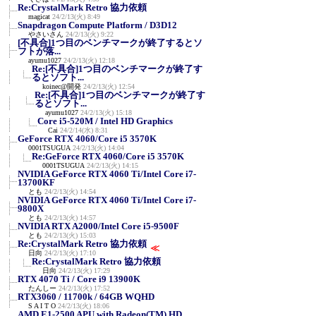
Re:CrystalMark Retro 協力依頼
magicat
24/2/13(火) 8:49
Snapdragon Compute Platform / D3D12
やさいさん
24/2/13(火) 9:22
[不具合]1つ目のベンチマークが終了するとソ
フトが落...
ayumu1027
24/2/13(火) 12:18
Re:[不具合]1つ目のベンチマークが終了す
るとソフト...
koinec@開発
24/2/13(火) 12:54
Re:[不具合]1つ目のベンチマークが終了す
るとソフト...
ayumu1027
24/2/13(火) 15:18
Core i5-520M / Intel HD Graphics
Cai
24/2/14(水) 8:31
GeForce RTX 4060/Core i5 3570K
0001TSUGUA
24/2/13(火) 14:04
Re:GeForce RTX 4060/Core i5 3570K
0001TSUGUA
24/2/13(火) 14:15
NVIDIA GeForce RTX 4060 Ti/Intel Core i7-
13700KF
とも
24/2/13(火) 14:54
NVIDIA GeForce RTX 4060 Ti/Intel Core i7-
9800X
とも
24/2/13(火) 14:57
NVIDIA RTX A2000/Intel Core i5-9500F
とも
24/2/13(火) 15:03
Re:CrystalMark Retro 協力依頼
≪
日向
24/2/13(火) 17:10
Re:CrystalMark Retro 協力依頼
日向
24/2/13(火) 17:29
RTX 4070 Ti / Core i9 13900K
たんしー
24/2/13(火) 17:52
RTX3060 / 11700k / 64GB WQHD
S A I T O
24/2/13(火) 18:06
AMD E1-2500 APU with Radeon(TM) HD