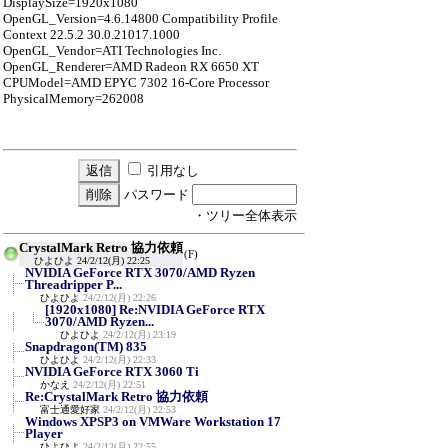
DisplaySize=1920x1080
OpenGL_Version=4.6.14800 Compatibility Profile
Context 22.5.2 30.0.21017.1000
OpenGL_Vendor=ATI Technologies Inc.
OpenGL_Renderer=AMD Radeon RX 6650 XT
CPUModel=AMD EPYC 7302 16-Core Processor
PhysicalMemory=262008
引用なし
パスワード
・ツリー全体表示
CrystalMark Retro 協力依頼
(F)
ひよひよ
24/2/12(月) 22:25
NVIDIA GeForce RTX 3070/AMD Ryzen
Threadripper P...
ひよひよ
24/2/12(月) 22:26
[1920x1080] Re:NVIDIA GeForce RTX
3070/AMD Ryzen...
ひよひよ
24/2/12(月) 23:19
Snapdragon(TM) 835
ひよひよ
24/2/12(月) 22:33
NVIDIA GeForce RTX 3060 Ti
かなえ
24/2/12(月) 22:51
Re:CrystalMark Retro 協力依頼
富士通愛好家
24/2/12(月) 22:53
Windows XPSP3 on VMWare Workstation 17
Player
ひよひよ
24/2/12(月) 22:55