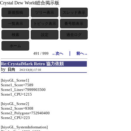
Crystal Dew World総合掲示板
新規投稿
ツリー表示
スレッド表示
一覧表示
トピック表示
番号順表示
検索
設定
過去ログ
ホーム
｜
491 / 999
←次へ
前へ→
Re:CrystalMark Retro 協力依頼
by
日向
24/2/13(火) 17:10
[hiyoGL_Scene1]
Scene1_Score=7589
Scene1_Lines=7999903500
Scene1_CPU=1215
[hiyoGL_Scene2]
Scene2_Score=9308
Scene2_Polygons=752940400
Scene2_CPU=223
[hiyoGL_SystemInformation]