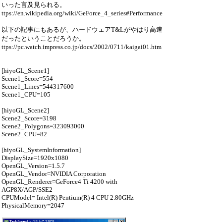
いった言及見られる。
ttps://en.wikipedia.org/wiki/GeForce_4_series#Performance
以下の記事にもあるが、ハードウェアT&Lがやはり高速
だったということだろうか。
ttps://pc.watch.impress.co.jp/docs/2002/0711/kaigai01.htm
[hiyoGL_Scene1]
Scene1_Score=554
Scene1_Lines=544317600
Scene1_CPU=105
[hiyoGL_Scene2]
Scene2_Score=3198
Scene2_Polygons=323093000
Scene2_CPU=82
[hiyoGL_SystemInformation]
DisplaySize=1920x1080
OpenGL_Version=1.5.7
OpenGL_Vendor=NVIDIA Corporation
OpenGL_Renderer=GeForce4 Ti 4200 with
AGP8X/AGP/SSE2
CPUModel= Intel(R) Pentium(R) 4 CPU 2.80GHz
PhysicalMemory=2047