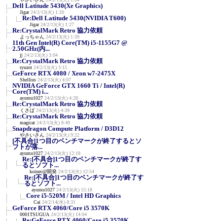
Dell Latitude 5430(Xe Graphics)
Jigar
24/2/13(火) 1:20
Re:Dell Latitude 5430(NVIDIA T600)
Jigar
24/2/13(火) 1:27
Re:CrystalMark Retro 協力依頼
よっちゃん
24/2/13(火) 1:39
11th Gen Intel(R) Core(TM) i5-1155G7 @
2.50GHz(内...
jj
24/2/13(火) 3:04
Re:CrystalMark Retro 協力依頼
ryuzot
24/2/13(火) 3:15
GeForce RTX 4080 / Xeon w7-2475X
Shellius
24/2/13(火) 4:07
NVIDIA GeForce GTX 1660 Ti / Intel(R)
Core(TM) i...
ayumu1027
24/2/13(火) 4:28
Re:CrystalMark Retro 協力依頼
くさば
24/2/13(火) 4:39
Re:CrystalMark Retro 協力依頼
magicat
24/2/13(火) 8:49
Snapdragon Compute Platform / D3D12
やさいさん
24/2/13(火) 9:22
[不具合]1つ目のベンチマークが終了するとソ
フトが落...
ayumu1027
24/2/13(火) 12:18
Re:[不具合]1つ目のベンチマークが終了す
るとソフト...
koinec@開発
24/2/13(火) 12:54
Re:[不具合]1つ目のベンチマークが終了す
るとソフト...
ayumu1027
24/2/13(火) 15:18
Core i5-520M / Intel HD Graphics
Cai
24/2/14(水) 8:31
GeForce RTX 4060/Core i5 3570K
0001TSUGUA
24/2/13(火) 14:04
Re:GeForce RTX 4060/Core i5 3570K