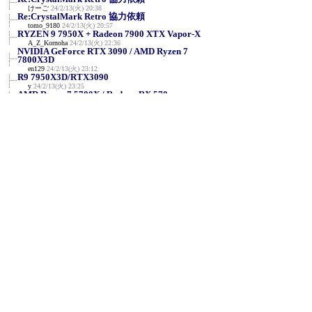
けーご
24/2/13(火) 20:38
Re:CrystalMark Retro 協力依頼
tomo_9180
24/2/13(火) 20:57
RYZEN 9 7950X + Radeon 7900 XTX Vapor-X
A_Z_Kornoha
24/2/13(火) 22:36
NVIDIA GeForce RTX 3090 / AMD Ryzen 7
7800X3D
en129
24/2/13(火) 23:12
R9 7950X3D/RTX3090
y
24/2/13(火) 23:25
AMD Ryzen 7 5700X / Radeon RX 570
せいじん
24/2/14(水) 0:06
NVIDIA RTX A400 & i5-11400F
みね
24/2/14(水) 0:57
RTX4090 i9-14900K 定格
siro
24/2/14(水) 1:49
Re:RTX4090 i9-14900K 定格
siro
24/2/14(水) 1:54
Core i7-2600 / GeForce GTX 1650
Cai
24/2/14(水) 8:24
Core i5-520M / Intel HD Graphics
Cai
24/2/14(水) 8:40
NVIDIA GeForce RTX 4080/AMD Ryzen 9
7950X3D
DB
24/2/14(水) 10:28
i7-10700T /Quadro P620
Fhionnuisce
24/2/14(水) 13:30
AMD Ryzen 5 5600G with Radeon Graphics
hehe
24/2/14(水) 18:13
Re:CrystalMark Retro 協力依頼
YH
24/2/14(水) 18:22
Re:CrystalMark Retro 協力依頼 AMD Radeon
RX Vega...
さばみりん
24/2/14(水) 18:27
Re:CrystalMark Retro 協力依頼
yutsumay
24/2/14(水) 18:30