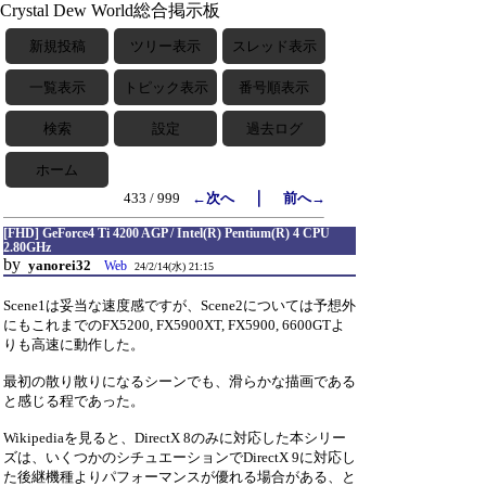
Crystal Dew World総合掲示板
新規投稿
ツリー表示
スレッド表示
一覧表示
トピック表示
番号順表示
検索
設定
過去ログ
ホーム
｜
433 / 999
←次へ
前へ→
[FHD] GeForce4 Ti 4200 AGP / Intel(R) Pentium(R) 4 CPU
2.80GHz
by
yanorei32
Web
24/2/14(水) 21:15
Scene1は妥当な速度感ですが、Scene2については予想外
にもこれまでのFX5200, FX5900XT, FX5900, 6600GTよ
りも高速に動作した。
最初の散り散りになるシーンでも、滑らかな描画である
と感じる程であった。
Wikipediaを見ると、DirectX 8のみに対応した本シリー
ズは、いくつかのシチュエーションでDirectX 9に対応し
た後継機種よりパフォーマンスが優れる場合がある、と