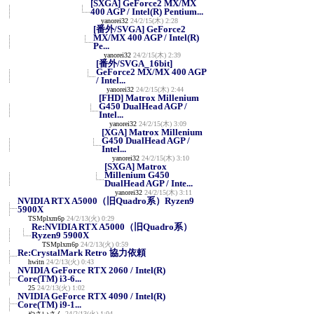
[SXGA] GeForce2 MX/MX
400 AGP / Intel(R) Pentium...
yanorei32
24/2/15(木) 2:28
[番外/SVGA] GeForce2
MX/MX 400 AGP / Intel(R)
Pe...
yanorei32
24/2/15(木) 2:39
[番外/SVGA_16bit]
GeForce2 MX/MX 400 AGP
/ Intel...
yanorei32
24/2/15(木) 2:44
[FHD] Matrox Millenium
G450 DualHead AGP /
Intel...
yanorei32
24/2/15(木) 3:09
[XGA] Matrox Millenium
G450 DualHead AGP /
Intel...
yanorei32
24/2/15(木) 3:10
[SXGA] Matrox
Millenium G450
DualHead AGP / Inte...
yanorei32
24/2/15(木) 3:11
NVIDIA RTX A5000（旧Quadro系）Ryzen9
5900X
TSMplxm6p
24/2/13(火) 0:29
Re:NVIDIA RTX A5000（旧Quadro系）
Ryzen9 5900X
TSMplxm6p
24/2/13(火) 0:59
Re:CrystalMark Retro 協力依頼
hwitn
24/2/13(火) 0:43
NVIDIA GeForce RTX 2060 / Intel(R)
Core(TM) i3-6...
25
24/2/13(火) 1:02
NVIDIA GeForce RTX 4090 / Intel(R)
Core(TM) i9-1...
やさいさん
24/2/13(火) 1:04