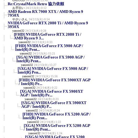
GATUUD
24/2/12(月) 23:45
Re:CrystalMark Retro 協力依頼
お手伝い
24/2/13(火) 0:12
AMD Radeon RX 7900 XTX / AMD Ryzen 9
7950X
やさいさん
24/2/13(火) 0:14
NVIDIA GeForce RTX 2080 Ti / AMD Ryzen 9
3950X
yanorei32
24/2/13(火) 0:28
[FHD] NVIDIA GeForce RTX 2080 Ti /
AMD Ryzen 9 3...
yanorei32
24/2/13(火) 0:33
[FHD] NVIDIA GeForce FX 5900 AGP /
Intel(R) Pent...
yanorei32
24/2/13(火) 15:21
[XGA] NVIDIA GeForce FX 5900 AGP /
Intel(R) Pent...
yanorei32
24/2/13(火) 15:27
[SXGA] NVIDIA GeForce FX 5900 AGP /
Intel(R) Pen...
yanorei32
24/2/13(火) 15:56
[FHD] NVIDIA GeForce FX 5900XT AGP
/ Intel(R) Pe...
yanorei32
24/2/14(水) 0:22
[XGA] NVIDIA GeForce FX 5900XT
AGP / Intel(R) Pe...
yanorei32
24/2/14(水) 0:23
[SXGA] NVIDIA GeForce FX 5900XT
AGP / Intel(R) P...
yanorei32
24/2/14(水) 0:24
[FHD] NVIDIA GeForce FX 5200 AGP /
Intel(R) Pent...
yanorei32
24/2/14(水) 1:22
[XGA] NVIDIA GeForce FX 5200 AGP
/ Intel(R) Pent...
yanorei32
24/2/14(水) 1:24
[SXGA] NVIDIA GeForce FX 5200