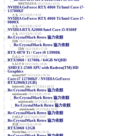
0001TSUGUA
24/2/13(火) 14:15
NVIDIA GeForce RTX 4060 Ti/Intel Core i7-
13700KF
とも
24/2/13(火) 14:54
NVIDIA GeForce RTX 4060 Ti/Intel Core i7-
9800X
とも
24/2/13(火) 14:57
NVIDIA RTX A2000/Intel Core i5-9500F
とも
24/2/13(火) 15:03
Re:CrystalMark Retro 協力依頼
日向
24/2/13(火) 17:10
Re:CrystalMark Retro 協力依頼
日向
24/2/13(火) 17:29
RTX 4070 Ti / Core i9 13900K
たんしー
24/2/13(火) 17:52
RTX3060 / 11700k / 64GB WQHD
S A I T O
24/2/13(火) 18:06
AMD E1-2500 APU with Radeon(TM) HD
Graphics
ayumu1027
24/2/13(火) 18:34
Core-i7 12700KF / NVIDIA GeForce
RTX2060(12GB)
kazuyoshi_taka
24/2/13(火) 18:53
Re:CrystalMark Retro 協力依頼
nejimawashi
24/2/13(火) 19:44
Re:CrystalMark Retro 協力依頼
nejimawashi
24/2/13(火) 19:48
Re:CrystalMark Retro 協力依頼
nejimawashi
24/2/13(火) 19:52
Re:CrystalMark Retro 協力依頼
たゆんP
24/2/13(火) 20:07
Re:CrystalMark Retro 協力依頼
天頂
24/2/13(火) 20:20
RTX3060 12GB
NicchyTaka
24/2/13(火) 20:35
Re:CrystalMark Retro 協力依頼