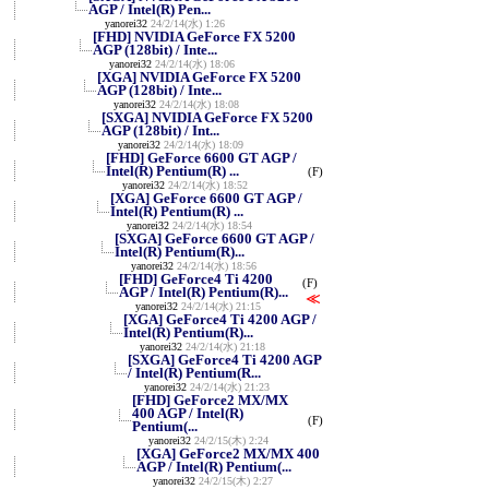
AGP / Intel(R) Pen...
yanorei32
24/2/14(水) 1:26
[FHD] NVIDIA GeForce FX 5200
AGP (128bit) / Inte...
yanorei32
24/2/14(水) 18:06
[XGA] NVIDIA GeForce FX 5200
AGP (128bit) / Inte...
yanorei32
24/2/14(水) 18:08
[SXGA] NVIDIA GeForce FX 5200
AGP (128bit) / Int...
yanorei32
24/2/14(水) 18:09
[FHD] GeForce 6600 GT AGP /
Intel(R) Pentium(R) ...
(F)
yanorei32
24/2/14(水) 18:52
[XGA] GeForce 6600 GT AGP /
Intel(R) Pentium(R) ...
yanorei32
24/2/14(水) 18:54
[SXGA] GeForce 6600 GT AGP /
Intel(R) Pentium(R)...
yanorei32
24/2/14(水) 18:56
[FHD] GeForce4 Ti 4200
(F)
AGP / Intel(R) Pentium(R)...
≪
yanorei32
24/2/14(水) 21:15
[XGA] GeForce4 Ti 4200 AGP /
Intel(R) Pentium(R)...
yanorei32
24/2/14(水) 21:18
[SXGA] GeForce4 Ti 4200 AGP
/ Intel(R) Pentium(R...
yanorei32
24/2/14(水) 21:23
[FHD] GeForce2 MX/MX
400 AGP / Intel(R)
(F)
Pentium(...
yanorei32
24/2/15(木) 2:24
[XGA] GeForce2 MX/MX 400
AGP / Intel(R) Pentium(...
yanorei32
24/2/15(木) 2:27