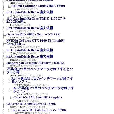
Jigar
24/2/13(火) 1:20
Re:Dell Latitude 5430(NVIDIA T600)
Jigar
24/2/13(火) 1:27
Re:CrystalMark Retro 協力依頼
よっちゃん
24/2/13(火) 1:39
11th Gen Intel(R) Core(TM) i5-1155G7 @
2.50GHz(内...
jj
24/2/13(火) 3:04
Re:CrystalMark Retro 協力依頼
ryuzot
24/2/13(火) 3:15
GeForce RTX 4080 / Xeon w7-2475X
Shellius
24/2/13(火) 4:07
NVIDIA GeForce GTX 1660 Ti / Intel(R)
Core(TM) i...
ayumu1027
24/2/13(火) 4:28
Re:CrystalMark Retro 協力依頼
くさば
24/2/13(火) 4:39
Re:CrystalMark Retro 協力依頼
magicat
24/2/13(火) 8:49
Snapdragon Compute Platform / D3D12
やさいさん
24/2/13(火) 9:22
[不具合]1つ目のベンチマークが終了するとソ
フトが落...
ayumu1027
24/2/13(火) 12:18
Re:[不具合]1つ目のベンチマークが終了す
るとソフト...
koinec@開発
24/2/13(火) 12:54
Re:[不具合]1つ目のベンチマークが終了す
るとソフト...
ayumu1027
24/2/13(火) 15:18
Core i5-520M / Intel HD Graphics
Cai
24/2/14(水) 8:31
GeForce RTX 4060/Core i5 3570K
0001TSUGUA
24/2/13(火) 14:04
Re:GeForce RTX 4060/Core i5 3570K
0001TSUGUA
24/2/13(火) 14:15