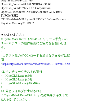
DisplaySize=3440x1440
OpenGL_Version=4.6.0 NVIDIA 531.68
OpenGL_Vendor=NVIDIA Corporation
OpenGL_Renderer=NVIDIA GeForce GTX 1080
Ti/PCIe/SSE2
CPUModel=AMD Ryzen 9 3950X 16-Core Processor
PhysicalMemory=130982
▼ひよひよさん：
>CrystalMark Retro（2024/3/31リリース予定）の
OpenGLテストの動作確認にご協力をお願いしま
す。
>
>1. テスト版のダウンロード＆適当なフォルダに展
開
>
https://crystalmark.info/download/zz/HiyoGL_20240212.zip
>
>2. ベンチマークテストの実行
> HiyoGL32.exe (x86)
> HiyoGL64.exe (x64)
> HiyoGLA64.exe (ARM64)
>
>3. 同じフォルダに生成される
「CrystalMarkRetroOGL.ini」の結果をテキストで
貼り付けてください。
>