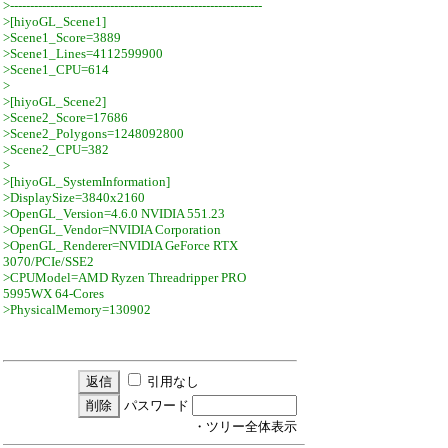
>---------------------------------------------------------------
>[hiyoGL_Scene1]
>Scene1_Score=3889
>Scene1_Lines=4112599900
>Scene1_CPU=614
>
>[hiyoGL_Scene2]
>Scene2_Score=17686
>Scene2_Polygons=1248092800
>Scene2_CPU=382
>
>[hiyoGL_SystemInformation]
>DisplaySize=3840x2160
>OpenGL_Version=4.6.0 NVIDIA 551.23
>OpenGL_Vendor=NVIDIA Corporation
>OpenGL_Renderer=NVIDIA GeForce RTX
3070/PCIe/SSE2
>CPUModel=AMD Ryzen Threadripper PRO
5995WX 64-Cores
>PhysicalMemory=130902
引用なし
パスワード
・ツリー全体表示