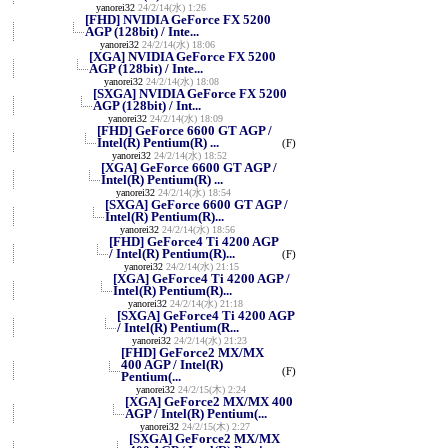
yanorei32
24/2/14(水) 1:26
[FHD] NVIDIA GeForce FX 5200
AGP (128bit) / Inte...
yanorei32
24/2/14(水) 18:06
[XGA] NVIDIA GeForce FX 5200
AGP (128bit) / Inte...
yanorei32
24/2/14(水) 18:08
[SXGA] NVIDIA GeForce FX 5200
AGP (128bit) / Int...
yanorei32
24/2/14(水) 18:09
[FHD] GeForce 6600 GT AGP /
Intel(R) Pentium(R) ...
(F)
yanorei32
24/2/14(水) 18:52
[XGA] GeForce 6600 GT AGP /
Intel(R) Pentium(R) ...
yanorei32
24/2/14(水) 18:54
[SXGA] GeForce 6600 GT AGP /
Intel(R) Pentium(R)...
yanorei32
24/2/14(水) 18:56
[FHD] GeForce4 Ti 4200 AGP
/ Intel(R) Pentium(R)...
(F)
yanorei32
24/2/14(水) 21:15
[XGA] GeForce4 Ti 4200 AGP /
Intel(R) Pentium(R)...
yanorei32
24/2/14(水) 21:18
[SXGA] GeForce4 Ti 4200 AGP
/ Intel(R) Pentium(R...
yanorei32
24/2/14(水) 21:23
[FHD] GeForce2 MX/MX
400 AGP / Intel(R)
(F)
Pentium(...
yanorei32
24/2/15(木) 2:24
[XGA] GeForce2 MX/MX 400
AGP / Intel(R) Pentium(...
yanorei32
24/2/15(木) 2:27
[SXGA] GeForce2 MX/MX