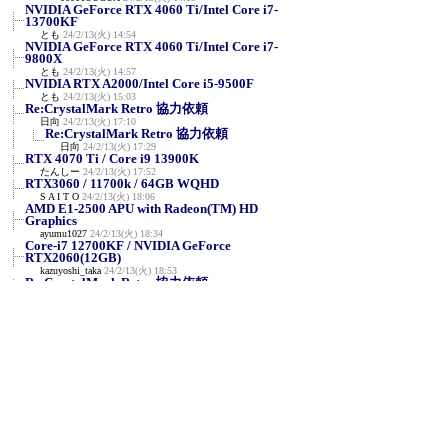
NVIDIA GeForce RTX 4060 Ti/Intel Core i7-
13700KF
とも
24/2/13(火) 14:54
NVIDIA GeForce RTX 4060 Ti/Intel Core i7-
9800X
とも
24/2/13(火) 14:57
NVIDIA RTX A2000/Intel Core i5-9500F
とも
24/2/13(火) 15:03
Re:CrystalMark Retro 協力依頼
日向
24/2/13(火) 17:10
Re:CrystalMark Retro 協力依頼
日向
24/2/13(火) 17:29
RTX 4070 Ti / Core i9 13900K
たんしー
24/2/13(火) 17:52
RTX3060 / 11700k / 64GB WQHD
S A I T O
24/2/13(火) 18:06
AMD E1-2500 APU with Radeon(TM) HD
Graphics
ayumu1027
24/2/13(火) 18:34
Core-i7 12700KF / NVIDIA GeForce
RTX2060(12GB)
kazuyoshi_taka
24/2/13(火) 18:53
Re:CrystalMark Retro 協力依頼
nejimawashi
24/2/13(火) 19:44
Re:CrystalMark Retro 協力依頼
nejimawashi
24/2/13(火) 19:48
Re:CrystalMark Retro 協力依頼
nejimawashi
24/2/13(火) 19:52
Re:CrystalMark Retro 協力依頼
たゆんP
24/2/13(火) 20:07
Re:CrystalMark Retro 協力依頼
天頂
24/2/13(火) 20:20
RTX3060 12GB
NicchyTaka
24/2/13(火) 20:35
Re:CrystalMark Retro 協力依頼
けーご
24/2/13(火) 20:38