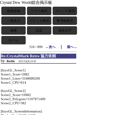
Crystal Dew World総合掲示板
新規投稿
ツリー表示
スレッド表示
一覧表示
トピック表示
番号順表示
検索
設定
過去ログ
ホーム
｜
516 / 999
←次へ
前へ→
Re:CrystalMark Retro 協力依頼
by
hwitn
24/2/13(火) 0:43
[hiyoGL_Scene1]
Scene1_Score=2982
Scene1_Lines=3168680200
Scene1_CPU=614
[hiyoGL_Scene2]
Scene2_Score=16982
Scene2_Polygons=1197971400
Scene2_CPU=382
[hiyoGL_SystemInformation]