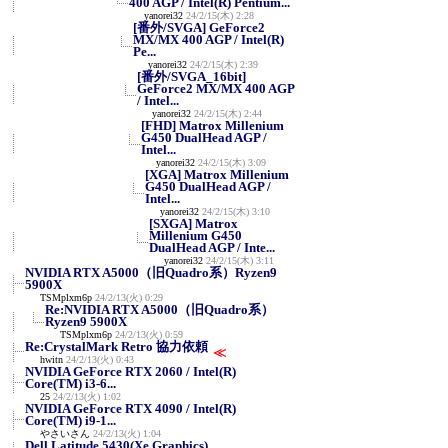
400 AGP / Intel(R) Pentium...
yanorei32
24/2/15(木) 2:28
[番外/SVGA] GeForce2
MX/MX 400 AGP / Intel(R)
Pe...
yanorei32
24/2/15(木) 2:39
[番外/SVGA_16bit]
GeForce2 MX/MX 400 AGP
/ Intel...
yanorei32
24/2/15(木) 2:44
[FHD] Matrox Millenium
G450 DualHead AGP /
Intel...
yanorei32
24/2/15(木) 3:09
[XGA] Matrox Millenium
G450 DualHead AGP /
Intel...
yanorei32
24/2/15(木) 3:10
[SXGA] Matrox
Millenium G450
DualHead AGP / Inte...
yanorei32
24/2/15(木) 3:11
NVIDIA RTX A5000（旧Quadro系）Ryzen9
5900X
TSMplxm6p
24/2/13(火) 0:29
Re:NVIDIA RTX A5000（旧Quadro系）
Ryzen9 5900X
TSMplxm6p
24/2/13(火) 0:59
Re:CrystalMark Retro 協力依頼
≪
hwitn
24/2/13(火) 0:43
NVIDIA GeForce RTX 2060 / Intel(R)
Core(TM) i3-6...
25
24/2/13(火) 1:02
NVIDIA GeForce RTX 4090 / Intel(R)
Core(TM) i9-1...
やさいさん
24/2/13(火) 1:04
Dell Latitude 5430(Xe Graphics)