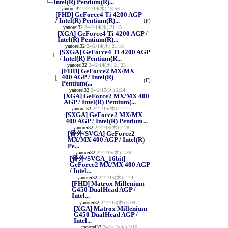
Intel(R) Pentium(R)...
yanorei32
24/2/14(水) 18:56
[FHD] GeForce4 Ti 4200 AGP
/ Intel(R) Pentium(R)...
(F)
yanorei32
24/2/14(水) 21:15
[XGA] GeForce4 Ti 4200 AGP /
Intel(R) Pentium(R)...
yanorei32
24/2/14(水) 21:18
[SXGA] GeForce4 Ti 4200 AGP
/ Intel(R) Pentium(R...
yanorei32
24/2/14(水) 21:23
[FHD] GeForce2 MX/MX
400 AGP / Intel(R)
(F)
Pentium(...
yanorei32
24/2/15(木) 2:24
[XGA] GeForce2 MX/MX 400
AGP / Intel(R) Pentium(...
yanorei32
24/2/15(木) 2:27
[SXGA] GeForce2 MX/MX
400 AGP / Intel(R) Pentium...
yanorei32
24/2/15(木) 2:28
[番外/SVGA] GeForce2
MX/MX 400 AGP / Intel(R)
Pe...
yanorei32
24/2/15(木) 2:39
[番外/SVGA_16bit]
GeForce2 MX/MX 400 AGP
/ Intel...
yanorei32
24/2/15(木) 2:44
[FHD] Matrox Millenium
G450 DualHead AGP /
Intel...
yanorei32
24/2/15(木) 3:09
[XGA] Matrox Millenium
G450 DualHead AGP /
Intel...
yanorei32
24/2/15(木) 3:10