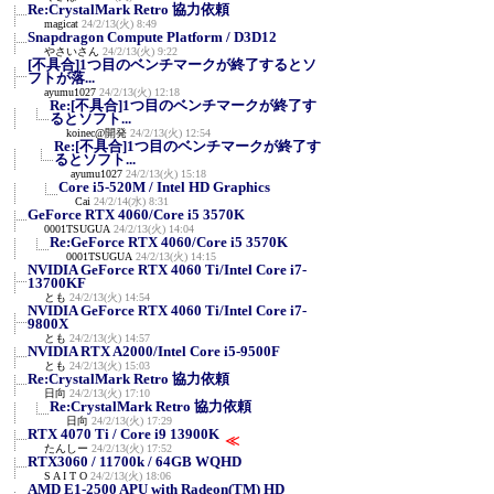
Re:CrystalMark Retro 協力依頼
magicat
24/2/13(火) 8:49
Snapdragon Compute Platform / D3D12
やさいさん
24/2/13(火) 9:22
[不具合]1つ目のベンチマークが終了するとソ
フトが落...
ayumu1027
24/2/13(火) 12:18
Re:[不具合]1つ目のベンチマークが終了す
るとソフト...
koinec@開発
24/2/13(火) 12:54
Re:[不具合]1つ目のベンチマークが終了す
るとソフト...
ayumu1027
24/2/13(火) 15:18
Core i5-520M / Intel HD Graphics
Cai
24/2/14(水) 8:31
GeForce RTX 4060/Core i5 3570K
0001TSUGUA
24/2/13(火) 14:04
Re:GeForce RTX 4060/Core i5 3570K
0001TSUGUA
24/2/13(火) 14:15
NVIDIA GeForce RTX 4060 Ti/Intel Core i7-
13700KF
とも
24/2/13(火) 14:54
NVIDIA GeForce RTX 4060 Ti/Intel Core i7-
9800X
とも
24/2/13(火) 14:57
NVIDIA RTX A2000/Intel Core i5-9500F
とも
24/2/13(火) 15:03
Re:CrystalMark Retro 協力依頼
日向
24/2/13(火) 17:10
Re:CrystalMark Retro 協力依頼
日向
24/2/13(火) 17:29
RTX 4070 Ti / Core i9 13900K
≪
たんしー
24/2/13(火) 17:52
RTX3060 / 11700k / 64GB WQHD
S A I T O
24/2/13(火) 18:06
AMD E1-2500 APU with Radeon(TM) HD