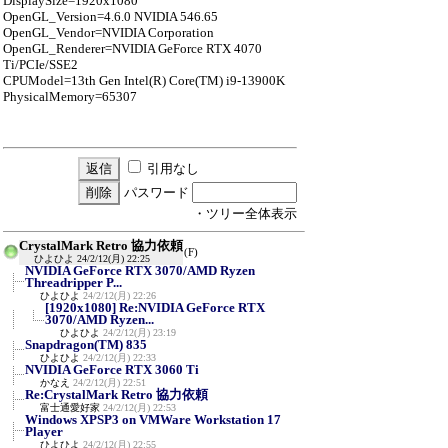
DisplaySize=1920x1080
OpenGL_Version=4.6.0 NVIDIA 546.65
OpenGL_Vendor=NVIDIA Corporation
OpenGL_Renderer=NVIDIA GeForce RTX 4070
Ti/PCIe/SSE2
CPUModel=13th Gen Intel(R) Core(TM) i9-13900K
PhysicalMemory=65307
引用なし
パスワード
・ツリー全体表示
CrystalMark Retro 協力依頼
(F)
ひよひよ
24/2/12(月) 22:25
NVIDIA GeForce RTX 3070/AMD Ryzen
Threadripper P...
ひよひよ
24/2/12(月) 22:26
[1920x1080] Re:NVIDIA GeForce RTX
3070/AMD Ryzen...
ひよひよ
24/2/12(月) 23:19
Snapdragon(TM) 835
ひよひよ
24/2/12(月) 22:33
NVIDIA GeForce RTX 3060 Ti
かなえ
24/2/12(月) 22:51
Re:CrystalMark Retro 協力依頼
富士通愛好家
24/2/12(月) 22:53
Windows XPSP3 on VMWare Workstation 17
Player
ひよひよ
24/2/12(月) 22:55