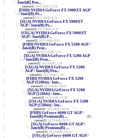
Intel(R) Pen...
yanorei32
24/2/13(火) 15:56
[FHD] NVIDIA GeForce FX 5900XT AGP
/ Intel(R) Pe...
yanorei32
24/2/14(水) 0:22
[XGA] NVIDIA GeForce FX 5900XT
AGP / Intel(R) Pe...
yanorei32
24/2/14(水) 0:23
[SXGA] NVIDIA GeForce FX 5900XT
AGP / Intel(R) P...
yanorei32
24/2/14(水) 0:24
[FHD] NVIDIA GeForce FX 5200 AGP /
Intel(R) Pent...
yanorei32
24/2/14(水) 1:22
[XGA] NVIDIA GeForce FX 5200 AGP
/ Intel(R) Pent...
yanorei32
24/2/14(水) 1:24
[SXGA] NVIDIA GeForce FX 5200
AGP / Intel(R) Pen...
yanorei32
24/2/14(水) 1:26
[FHD] NVIDIA GeForce FX 5200
AGP (128bit) / Inte...
yanorei32
24/2/14(水) 18:06
[XGA] NVIDIA GeForce FX 5200
AGP (128bit) / Inte...
yanorei32
24/2/14(水) 18:08
[SXGA] NVIDIA GeForce FX 5200
AGP (128bit) / Int...
yanorei32
24/2/14(水) 18:09
[FHD] GeForce 6600 GT AGP /
Intel(R) Pentium(R) ...
(F)
yanorei32
24/2/14(水) 18:52
[XGA] GeForce 6600 GT AGP /
Intel(R) Pentium(R) ...
yanorei32
24/2/14(水) 18:54
[SXGA] GeForce 6600 GT AGP /