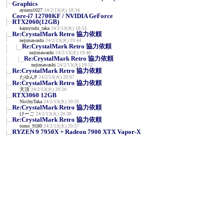
Graphics
ayumu1027
24/2/13(火) 18:34
Core-i7 12700KF / NVIDIA GeForce
RTX2060(12GB)
kazuyoshi_taka
24/2/13(火) 18:53
Re:CrystalMark Retro 協力依頼
nejimawashi
24/2/13(火) 19:44
Re:CrystalMark Retro 協力依頼
nejimawashi
24/2/13(火) 19:48
Re:CrystalMark Retro 協力依頼
nejimawashi
24/2/13(火) 19:52
Re:CrystalMark Retro 協力依頼
たゆんP
24/2/13(火) 20:07
Re:CrystalMark Retro 協力依頼
天頂
24/2/13(火) 20:20
RTX3060 12GB
NicchyTaka
24/2/13(火) 20:35
Re:CrystalMark Retro 協力依頼
けーご
24/2/13(火) 20:38
Re:CrystalMark Retro 協力依頼
tomo_9180
24/2/13(火) 20:57
RYZEN 9 7950X + Radeon 7900 XTX Vapor-X
A_Z_Kornoha
24/2/13(火) 22:36
NVIDIA GeForce RTX 3090 / AMD Ryzen 7
7800X3D
en129
24/2/13(火) 23:12
R9 7950X3D/RTX3090
y
24/2/13(火) 23:25
AMD Ryzen 7 5700X / Radeon RX 570
せいじん
24/2/14(水) 0:06
NVIDIA RTX A400 & i5-11400F
みね
24/2/14(水) 0:57
RTX4090 i9-14900K 定格
siro
24/2/14(水) 1:49
Re:RTX4090 i9-14900K 定格
siro
24/2/14(水) 1:54