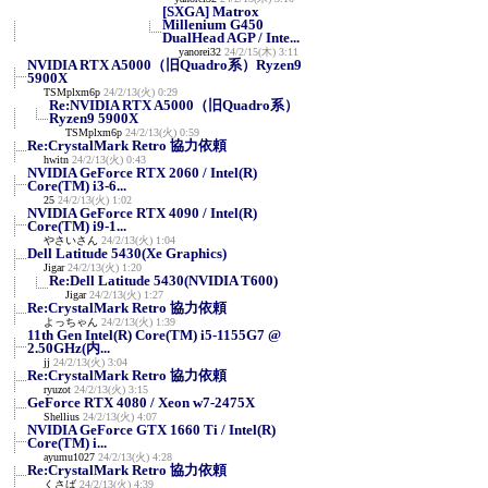
[SXGA] Matrox
Millenium G450
DualHead AGP / Inte...
yanorei32
24/2/15(木) 3:11
NVIDIA RTX A5000（旧Quadro系）Ryzen9
5900X
TSMplxm6p
24/2/13(火) 0:29
Re:NVIDIA RTX A5000（旧Quadro系）
Ryzen9 5900X
TSMplxm6p
24/2/13(火) 0:59
Re:CrystalMark Retro 協力依頼
hwitn
24/2/13(火) 0:43
NVIDIA GeForce RTX 2060 / Intel(R)
Core(TM) i3-6...
25
24/2/13(火) 1:02
NVIDIA GeForce RTX 4090 / Intel(R)
Core(TM) i9-1...
やさいさん
24/2/13(火) 1:04
Dell Latitude 5430(Xe Graphics)
Jigar
24/2/13(火) 1:20
Re:Dell Latitude 5430(NVIDIA T600)
Jigar
24/2/13(火) 1:27
Re:CrystalMark Retro 協力依頼
よっちゃん
24/2/13(火) 1:39
11th Gen Intel(R) Core(TM) i5-1155G7 @
2.50GHz(内...
jj
24/2/13(火) 3:04
Re:CrystalMark Retro 協力依頼
ryuzot
24/2/13(火) 3:15
GeForce RTX 4080 / Xeon w7-2475X
Shellius
24/2/13(火) 4:07
NVIDIA GeForce GTX 1660 Ti / Intel(R)
Core(TM) i...
ayumu1027
24/2/13(火) 4:28
Re:CrystalMark Retro 協力依頼
くさば
24/2/13(火) 4:39