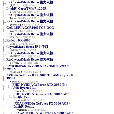
Re:CrystalMark Retro 協力依頼
天頂
24/2/12(月) 22:56
Intel(R) Core(TM) i7-1260P
ひよひよ
24/2/12(月) 22:57
Re:CrystalMark Retro 協力依頼
koinec
24/2/12(月) 23:05
Re:CrystalMark Retro 協力依頼
@SkmYujin
24/2/12(月) 23:06
GALLERIA GCR1660TGF-QCG
nao
24/2/12(月) 23:08
Re:CrystalMark Retro 協力依頼
友紀
24/2/12(月) 23:09
Radeon RX 6800
2525
24/2/12(月) 23:29
CrystalMark Retro 協力依頼
yb1536
24/2/12(月) 23:39
Re:CrystalMark Retro 協力依頼
GATUUD
24/2/12(月) 23:45
Re:CrystalMark Retro 協力依頼
お手伝い
24/2/13(火) 0:12
AMD Radeon RX 7900 XTX / AMD Ryzen 9
7950X
やさいさん
24/2/13(火) 0:14
NVIDIA GeForce RTX 2080 Ti / AMD Ryzen 9
3950X
yanorei32
24/2/13(火) 0:28
[FHD] NVIDIA GeForce RTX 2080 Ti /
AMD Ryzen 9 3...
yanorei32
24/2/13(火) 0:33
[FHD] NVIDIA GeForce FX 5900 AGP /
Intel(R) Pent...
yanorei32
24/2/13(火) 15:21
[XGA] NVIDIA GeForce FX 5900 AGP /
Intel(R) Pent...
yanorei32
24/2/13(火) 15:27
[SXGA] NVIDIA GeForce FX 5900 AGP /