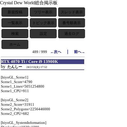
Crystal Dew World総合掲示板
新規投稿
ツリー表示
スレッド表示
一覧表示
トピック表示
番号順表示
検索
設定
過去ログ
ホーム
｜
489 / 999
←次へ
前へ→
RTX 4070 Ti / Core i9 13900K
by
たんしー
24/2/13(火) 17:52
[hiyoGL_Scene1]
Scene1_Score=4790
Scene1_Lines=5051254800
Scene1_CPU=911
[hiyoGL_Scene2]
Scene2_Score=31911
Scene2_Polygons=2256446000
Scene2_CPU=682
[hiyoGL_SystemInformation]