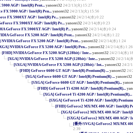
900 AGP / Intel(R) Pent...
yanorei32
24/2/13(火) 15:27
FX 5900 AGP / Intel(R) Pen...
yanorei32
24/2/13(火) 15:56
ce FX 5900XT AGP / Intel(R) Pe...
yanorei32
24/2/14(水) 0:22
Force FX 5900XT AGP / Intel(R) Pe...
yanorei32
24/2/14(水) 0:23
A GeForce FX 5900XT AGP / Intel(R) P...
yanorei32
24/2/14(水) 0:24
DIA GeForce FX 5200 AGP / Intel(R) Pent...
yanorei32
24/2/14(水) 1:22
 NVIDIA GeForce FX 5200 AGP / Intel(R) Pent...
yanorei32
24/2/14(水) 1:24
XGA] NVIDIA GeForce FX 5200 AGP / Intel(R) Pen...
yanorei32
24/2/14(水) 1:26
[FHD] NVIDIA GeForce FX 5200 AGP (128bit) / Inte...
yanorei32
24/2/14(水) 1
[XGA] NVIDIA GeForce FX 5200 AGP (128bit) / Inte...
yanorei32
24/2/14(水
[SXGA] NVIDIA GeForce FX 5200 AGP (128bit) / Int...
yanorei32
24/2/
[FHD] GeForce 6600 GT AGP / Intel(R) Pentium(R) ...
yanorei32
24/
[XGA] GeForce 6600 GT AGP / Intel(R) Pentium(R) ...
yanorei32
[SXGA] GeForce 6600 GT AGP / Intel(R) Pentium(R)...
yanor
[FHD] GeForce4 Ti 4200 AGP / Intel(R) Pentium(R)...
yan
[XGA] GeForce4 Ti 4200 AGP / Intel(R) Pentium(R)...
[SXGA] GeForce4 Ti 4200 AGP / Intel(R) Pentium(
[FHD] GeForce2 MX/MX 400 AGP / Intel(R) Pe
[XGA] GeForce2 MX/MX 400 AGP / Intel(R)
[SXGA] GeForce2 MX/MX 400 AGP / Int
[番外/SVGA] GeForce2 MX/MX 400 AG
2:39