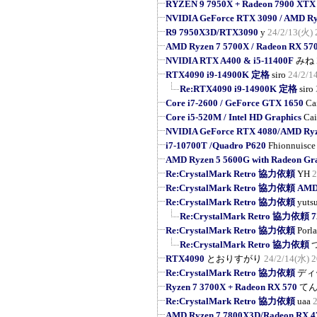
RYZEN 9 7950X + Radeon 7900 XTX
NVIDIA GeForce RTX 3090 / AMD R
R9 7950X3D/RTX3090
y
24/2/13(火) 
AMD Ryzen 7 5700X / Radeon RX 57
NVIDIA RTX A400 & i5-11400F
みね
RTX4090 i9-14900K 定格
siro
24/2/1
Re:RTX4090 i9-14900K 定格
siro
Core i7-2600 / GeForce GTX 1650
Ca
Core i5-520M / Intel HD Graphics
Cai
NVIDIA GeForce RTX 4080/AMD Ryz
i7-10700T /Quadro P620
Fhionnuisce
AMD Ryzen 5 5600G with Radeon Gr
Re:CrystalMark Retro 協力依頼
YH
2
Re:CrystalMark Retro 協力依頼 AMD R
Re:CrystalMark Retro 協力依頼
yuts
Re:CrystalMark Retro 協力依頼
Re:CrystalMark Retro 協力依頼
Porl
Re:CrystalMark Retro 協力依頼
RTX4090
とおりすがり
24/2/14(水) 2
Re:CrystalMark Retro 協力依頼
ディ
Ryzen 7 3700X + Radeon RX 570
て
Re:CrystalMark Retro 協力依頼
uaa
AMD Ryzen 7 7800X3D/Radeon RX 4