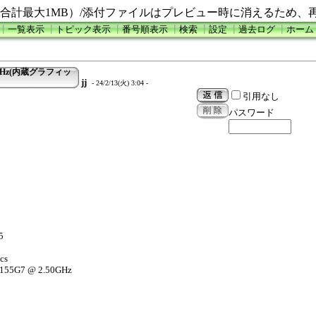
合計最大1MB）/添付ファイルはプレビュー時に消えるため、
┃
一覧表示
┃
トピック表示
┃
番号順表示
┃
検索
┃
設定
┃
過去ログ
┃
ホーム
 2.50GHz(内蔵グラフィッ
jj
- 24/2/13(火) 3:04 -
引用なし
パスワード
5
cs
-1155G7 @ 2.50GHz