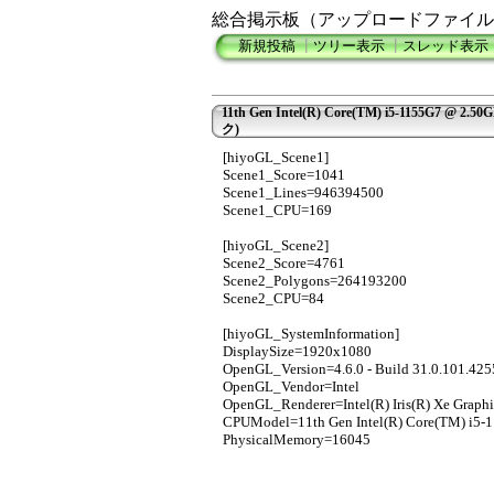
総合掲示板（アップロードファイル
新規投稿
┃
ツリー表示
┃
スレッド表示
11th Gen Intel(R) Core(TM) i5-1155G7 @
ク)
[hiyoGL_Scene1]
Scene1_Score=1041
Scene1_Lines=946394500
Scene1_CPU=169
[hiyoGL_Scene2]
Scene2_Score=4761
Scene2_Polygons=264193200
Scene2_CPU=84
[hiyoGL_SystemInformation]
DisplaySize=1920x1080
OpenGL_Version=4.6.0 - Build 31.0.101.425
OpenGL_Vendor=Intel
OpenGL_Renderer=Intel(R) Iris(R) Xe Graphi
CPUModel=11th Gen Intel(R) Core(TM) i5
PhysicalMemory=16045