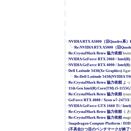
NVIDIA RTX A5000（旧Quadro系）R
Re:NVIDIA RTX A5000（旧Quad
Re:CrystalMark Retro 協力依頼
hwit
NVIDIA GeForce RTX 2060 / Intel(R) 
NVIDIA GeForce RTX 4090 / Intel(R) 
Dell Latitude 5430(Xe Graphics)
Jigar
Re:Dell Latitude 5430(NVIDIA T6
Re:CrystalMark Retro 協力依頼
よっ
11th Gen Intel(R) Core(TM) i5-1155
Re:CrystalMark Retro 協力依頼
ryuz
GeForce RTX 4080 / Xeon w7-2475X
NVIDIA GeForce GTX 1660 Ti / Intel(
Re:CrystalMark Retro 協力依頼
くさ
Re:CrystalMark Retro 協力依頼
magi
Snapdragon Compute Platform / D3D
[不具合]1つ目のベンチマークが終了す