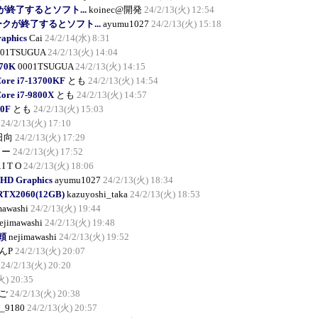
が終了するとソフト...
koinec@開発
24/2/13(火) 12:54
ークが終了するとソフト...
ayumu1027
24/2/13(火) 15:18
raphics
Cai
24/2/14(水) 8:31
001TSUGUA
24/2/13(火) 14:04
570K
0001TSUGUA
24/2/13(火) 14:15
Core i7-13700KF
とも
24/2/13(火) 14:54
Core i7-9800X
とも
24/2/13(火) 14:57
00F
とも
24/2/13(火) 15:03
24/2/13(火) 17:10
日向
24/2/13(火) 17:29
しー
24/2/13(火) 17:52
 I T O
24/2/13(火) 18:06
 HD Graphics
ayumu1027
24/2/13(火) 18:34
 RTX2060(12GB)
kazuyoshi_taka
24/2/13(火) 18:53
mawashi
24/2/13(火) 19:44
ejimawashi
24/2/13(火) 19:48
依頼
nejimawashi
24/2/13(火) 19:52
んP
24/2/13(火) 20:07
24/2/13(火) 20:20
火) 20:35
ご
24/2/13(火) 20:38
_9180
24/2/13(火) 20:57