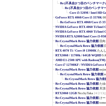
Re:[不具合]1つ目のベンチマーク
Re:[不具合]1つ目のベンチマ
Core i5-520M / Intel HD G
GeForce RTX 4060/Core i5 3570K
0
Re:GeForce RTX 4060/Core i5 3
NVIDIA GeForce RTX 4060 Ti/Intel 
NVIDIA GeForce RTX 4060 Ti/Intel 
NVIDIA RTX A2000/Intel Core i5-95
Re:CrystalMark Retro 協力依頼
日向
Re:CrystalMark Retro 協力依頼
RTX 4070 Ti / Core i9 13900K
たん
RTX3060 / 11700k / 64GB WQHD
S A
AMD E1-2500 APU with Radeon(TM)
Core-i7 12700KF / NVIDIA GeForce
Re:CrystalMark Retro 協力依頼
neji
Re:CrystalMark Retro 協力依頼
n
Re:CrystalMark Retro 協力
Re:CrystalMark Retro 協力依頼
たゆ
Re:CrystalMark Retro 協力依頼
天頂
RTX3060 12GB
NicchyTaka
24/2/13(
Re:CrystalMark Retro 協力依頼
けー
Re:CrystalMark Retro 協力依頼
tomo