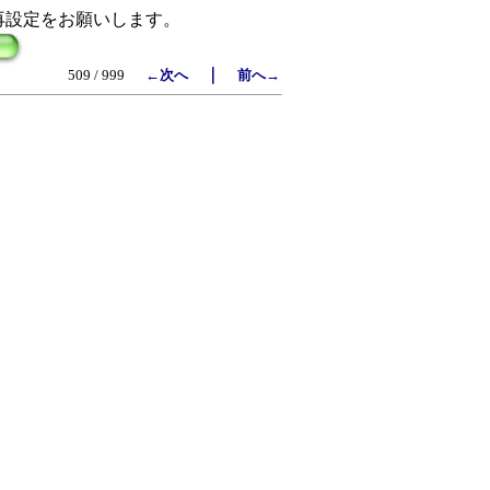
再設定をお願いします。
｜
509 / 999
←次へ
前へ→