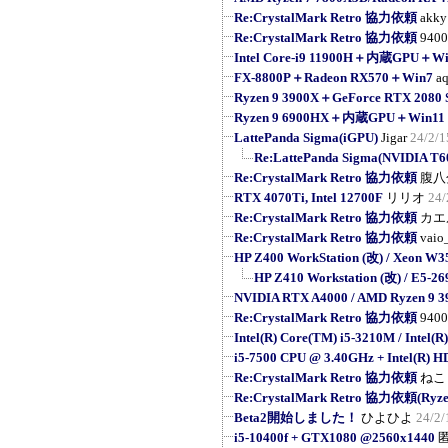
Re:CrystalMark Retro 協力依頼
akky
Re:CrystalMark Retro 協力依頼
9400
Intel Core-i9 11900H＋内蔵GPU＋Wi
FX-8800P＋Radeon RX570＋Win7
a
Ryzen 9 3900X＋GeForce RTX 208
Ryzen 9 6900HX＋内蔵GPU＋Win11 
LattePanda Sigma(iGPU)
Jigar
24/2/1
Re:LattePanda Sigma(NVIDIA T6
Re:CrystalMark Retro 協力依頼
腹八
RTX 4070Ti, Intel 12700F
リリオ
24/
Re:CrystalMark Retro 協力依頼
カエ
Re:CrystalMark Retro 協力依頼
vaio
HP Z400 WorkStation (改) / Xeon W3
HP Z410 Workstation (改) / E5-269
NVIDIA RTX A4000 / AMD Ryzen 9 
Re:CrystalMark Retro 協力依頼
9400
Intel(R) Core(TM) i5-3210M / Intel(R
i5-7500 CPU @ 3.40GHz + Intel(R) H
Re:CrystalMark Retro 協力依頼
ねこ
Re:CrystalMark Retro 協力依頼(Ryzen
Beta2開始しました！
ひよひよ
24/2/
i5-10400f + GTX1080 @2560x1440