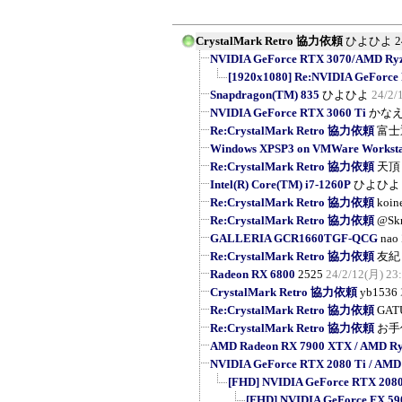
CrystalMark Retro 協力依頼
ひよひよ
2
NVIDIA GeForce RTX 3070/AMD Ryzen
[1920x1080] Re:NVIDIA GeForce
Snapdragon(TM) 835
ひよひよ
24/2/
NVIDIA GeForce RTX 3060 Ti
かな
Re:CrystalMark Retro 協力依頼
富士
Windows XPSP3 on VMWare Workstat
Re:CrystalMark Retro 協力依頼
天頂
Intel(R) Core(TM) i7-1260P
ひよひよ
Re:CrystalMark Retro 協力依頼
koin
Re:CrystalMark Retro 協力依頼
@Sk
GALLERIA GCR1660TGF-QCG
nao
Re:CrystalMark Retro 協力依頼
友紀
Radeon RX 6800
2525
24/2/12(月) 23
CrystalMark Retro 協力依頼
yb1536
Re:CrystalMark Retro 協力依頼
GAT
Re:CrystalMark Retro 協力依頼
お手
AMD Radeon RX 7900 XTX / AMD Ry
NVIDIA GeForce RTX 2080 Ti / AMD
[FHD] NVIDIA GeForce RTX 2080 T
[FHD] NVIDIA GeForce FX 5900 