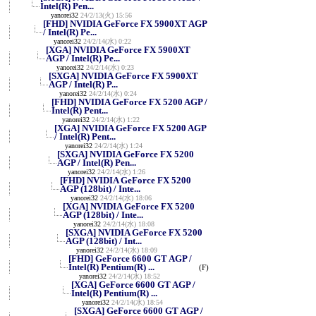
Intel(R) Pen...
yanorei32
24/2/13(火) 15:56
[FHD] NVIDIA GeForce FX 5900XT AGP
/ Intel(R) Pe...
yanorei32
24/2/14(水) 0:22
[XGA] NVIDIA GeForce FX 5900XT
AGP / Intel(R) Pe...
yanorei32
24/2/14(水) 0:23
[SXGA] NVIDIA GeForce FX 5900XT
AGP / Intel(R) P...
yanorei32
24/2/14(水) 0:24
[FHD] NVIDIA GeForce FX 5200 AGP /
Intel(R) Pent...
yanorei32
24/2/14(水) 1:22
[XGA] NVIDIA GeForce FX 5200 AGP
/ Intel(R) Pent...
yanorei32
24/2/14(水) 1:24
[SXGA] NVIDIA GeForce FX 5200
AGP / Intel(R) Pen...
yanorei32
24/2/14(水) 1:26
[FHD] NVIDIA GeForce FX 5200
AGP (128bit) / Inte...
yanorei32
24/2/14(水) 18:06
[XGA] NVIDIA GeForce FX 5200
AGP (128bit) / Inte...
yanorei32
24/2/14(水) 18:08
[SXGA] NVIDIA GeForce FX 5200
AGP (128bit) / Int...
yanorei32
24/2/14(水) 18:09
[FHD] GeForce 6600 GT AGP /
Intel(R) Pentium(R) ...
(F)
yanorei32
24/2/14(水) 18:52
[XGA] GeForce 6600 GT AGP /
Intel(R) Pentium(R) ...
yanorei32
24/2/14(水) 18:54
[SXGA] GeForce 6600 GT AGP /