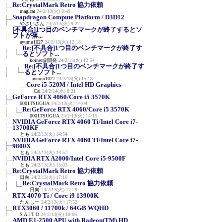
Re:CrystalMark Retro 協力依頼
magicat
24/2/13(火) 8:49
Snapdragon Compute Platform / D3D12
やさいさん
24/2/13(火) 9:22
[不具合]1つ目のベンチマークが終了するとソ
フトが落...
ayumu1027
24/2/13(火) 12:18
Re:[不具合]1つ目のベンチマークが終了す
るとソフト...
koinec@開発
24/2/13(火) 12:54
Re:[不具合]1つ目のベンチマークが終了す
るとソフト...
ayumu1027
24/2/13(火) 15:18
Core i5-520M / Intel HD Graphics
Cai
24/2/14(水) 8:31
GeForce RTX 4060/Core i5 3570K
0001TSUGUA
24/2/13(火) 14:04
Re:GeForce RTX 4060/Core i5 3570K
0001TSUGUA
24/2/13(火) 14:15
NVIDIA GeForce RTX 4060 Ti/Intel Core i7-
13700KF
とも
24/2/13(火) 14:54
NVIDIA GeForce RTX 4060 Ti/Intel Core i7-
9800X
とも
24/2/13(火) 14:57
NVIDIA RTX A2000/Intel Core i5-9500F
とも
24/2/13(火) 15:03
Re:CrystalMark Retro 協力依頼
日向
24/2/13(火) 17:10
Re:CrystalMark Retro 協力依頼
日向
24/2/13(火) 17:29
RTX 4070 Ti / Core i9 13900K
たんしー
24/2/13(火) 17:52
RTX3060 / 11700k / 64GB WQHD
S A I T O
24/2/13(火) 18:06
AMD E1-2500 APU with Radeon(TM) HD