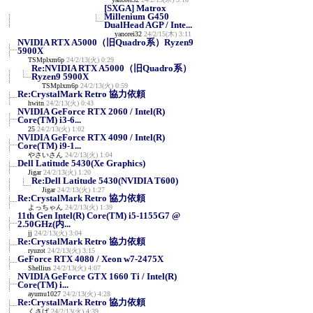
[SXGA] Matrox
Millenium G450
DualHead AGP / Inte...
yanorei32
24/2/15(木) 3:11
NVIDIA RTX A5000（旧Quadro系）Ryzen9
5900X
TSMplxm6p
24/2/13(火) 0:29
Re:NVIDIA RTX A5000（旧Quadro系）
Ryzen9 5900X
TSMplxm6p
24/2/13(火) 0:59
Re:CrystalMark Retro 協力依頼
hwitn
24/2/13(火) 0:43
NVIDIA GeForce RTX 2060 / Intel(R)
Core(TM) i3-6...
25
24/2/13(火) 1:02
NVIDIA GeForce RTX 4090 / Intel(R)
Core(TM) i9-1...
やさいさん
24/2/13(火) 1:04
Dell Latitude 5430(Xe Graphics)
Jigar
24/2/13(火) 1:20
Re:Dell Latitude 5430(NVIDIA T600)
Jigar
24/2/13(火) 1:27
Re:CrystalMark Retro 協力依頼
よっちゃん
24/2/13(火) 1:39
11th Gen Intel(R) Core(TM) i5-1155G7 @
2.50GHz(内...
jj
24/2/13(火) 3:04
Re:CrystalMark Retro 協力依頼
ryuzot
24/2/13(火) 3:15
GeForce RTX 4080 / Xeon w7-2475X
Shellius
24/2/13(火) 4:07
NVIDIA GeForce GTX 1660 Ti / Intel(R)
Core(TM) i...
ayumu1027
24/2/13(火) 4:28
Re:CrystalMark Retro 協力依頼
くさば
24/2/13(火) 4:39