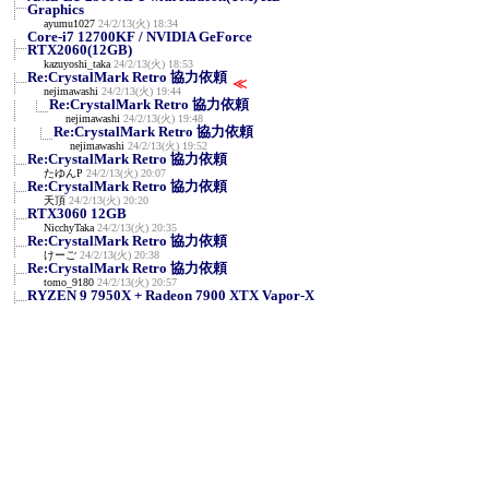
Graphics
ayumu1027
24/2/13(火) 18:34
Core-i7 12700KF / NVIDIA GeForce
RTX2060(12GB)
kazuyoshi_taka
24/2/13(火) 18:53
Re:CrystalMark Retro 協力依頼
≪
nejimawashi
24/2/13(火) 19:44
Re:CrystalMark Retro 協力依頼
nejimawashi
24/2/13(火) 19:48
Re:CrystalMark Retro 協力依頼
nejimawashi
24/2/13(火) 19:52
Re:CrystalMark Retro 協力依頼
たゆんP
24/2/13(火) 20:07
Re:CrystalMark Retro 協力依頼
天頂
24/2/13(火) 20:20
RTX3060 12GB
NicchyTaka
24/2/13(火) 20:35
Re:CrystalMark Retro 協力依頼
けーご
24/2/13(火) 20:38
Re:CrystalMark Retro 協力依頼
tomo_9180
24/2/13(火) 20:57
RYZEN 9 7950X + Radeon 7900 XTX Vapor-X
A_Z_Kornoha
24/2/13(火) 22:36
NVIDIA GeForce RTX 3090 / AMD Ryzen 7
7800X3D
en129
24/2/13(火) 23:12
R9 7950X3D/RTX3090
y
24/2/13(火) 23:25
AMD Ryzen 7 5700X / Radeon RX 570
せいじん
24/2/14(水) 0:06
NVIDIA RTX A400 & i5-11400F
みね
24/2/14(水) 0:57
RTX4090 i9-14900K 定格
siro
24/2/14(水) 1:49
Re:RTX4090 i9-14900K 定格
siro
24/2/14(水) 1:54