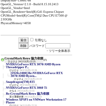
DisplaySize=1366x768
OpenGL_Version=2.1.0 - Build 8.15.10.2413
OpenGL_Vendor=Intel
OpenGL_Renderer=Intel(R) G41 Express Chipset
CPUModel=Intel(R) Core(TM)2 Duo CPU E7500 @
2.93GHz
PhysicalMemory=4058
引用なし
パスワード
・ツリー全体表示
CrystalMark Retro 協力依頼
(F)
ひよひよ
24/2/12(月) 22:25
NVIDIA GeForce RTX 3070/AMD Ryzen
Threadripper P...
ひよひよ
24/2/12(月) 22:26
[1920x1080] Re:NVIDIA GeForce RTX
3070/AMD Ryzen...
ひよひよ
24/2/12(月) 23:19
Snapdragon(TM) 835
ひよひよ
24/2/12(月) 22:33
NVIDIA GeForce RTX 3060 Ti
かなえ
24/2/12(月) 22:51
Re:CrystalMark Retro 協力依頼
富士通愛好家
24/2/12(月) 22:53
Windows XPSP3 on VMWare Workstation 17
Player
ひよひよ
24/2/12(月) 22:55