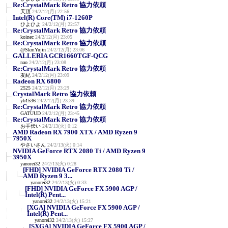
Re:CrystalMark Retro 協力依頼
天頂
24/2/12(月) 22:56
Intel(R) Core(TM) i7-1260P
ひよひよ
24/2/12(月) 22:57
Re:CrystalMark Retro 協力依頼
koinec
24/2/12(月) 23:05
Re:CrystalMark Retro 協力依頼
@SkmYujin
24/2/12(月) 23:06
GALLERIA GCR1660TGF-QCG
nao
24/2/12(月) 23:08
Re:CrystalMark Retro 協力依頼
友紀
24/2/12(月) 23:09
Radeon RX 6800
2525
24/2/12(月) 23:29
CrystalMark Retro 協力依頼
yb1536
24/2/12(月) 23:39
Re:CrystalMark Retro 協力依頼
GATUUD
24/2/12(月) 23:45
Re:CrystalMark Retro 協力依頼
お手伝い
24/2/13(火) 0:12
AMD Radeon RX 7900 XTX / AMD Ryzen 9
7950X
やさいさん
24/2/13(火) 0:14
NVIDIA GeForce RTX 2080 Ti / AMD Ryzen 9
3950X
yanorei32
24/2/13(火) 0:28
[FHD] NVIDIA GeForce RTX 2080 Ti /
AMD Ryzen 9 3...
yanorei32
24/2/13(火) 0:33
[FHD] NVIDIA GeForce FX 5900 AGP /
Intel(R) Pent...
yanorei32
24/2/13(火) 15:21
[XGA] NVIDIA GeForce FX 5900 AGP /
Intel(R) Pent...
yanorei32
24/2/13(火) 15:27
[SXGA] NVIDIA GeForce FX 5900 AGP /