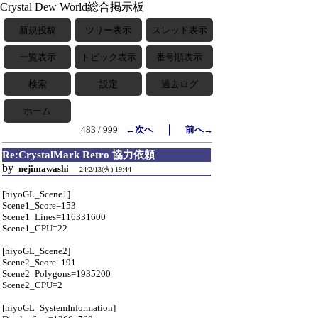
Crystal Dew World総合掲示板
新規投稿
ツリー表示
スレッド表示
一覧表示
トピック表示
番号順表示
検索
設定
過去ログ
ホーム
｜
483 / 999
←次へ
前へ→
Re:CrystalMark Retro 協力依頼
by
nejimawashi
24/2/13(火) 19:44
[hiyoGL_Scene1]
Scene1_Score=153
Scene1_Lines=116331600
Scene1_CPU=22
[hiyoGL_Scene2]
Scene2_Score=191
Scene2_Polygons=1935200
Scene2_CPU=2
[hiyoGL_SystemInformation]