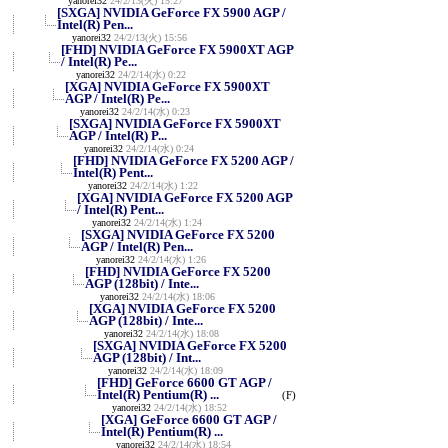
yanorei32
24/2/13(火) 15:27
[SXGA] NVIDIA GeForce FX 5900 AGP /
Intel(R) Pen...
yanorei32
24/2/13(火) 15:56
[FHD] NVIDIA GeForce FX 5900XT AGP
/ Intel(R) Pe...
yanorei32
24/2/14(水) 0:22
[XGA] NVIDIA GeForce FX 5900XT
AGP / Intel(R) Pe...
yanorei32
24/2/14(水) 0:23
[SXGA] NVIDIA GeForce FX 5900XT
AGP / Intel(R) P...
yanorei32
24/2/14(水) 0:24
[FHD] NVIDIA GeForce FX 5200 AGP /
Intel(R) Pent...
yanorei32
24/2/14(水) 1:22
[XGA] NVIDIA GeForce FX 5200 AGP
/ Intel(R) Pent...
yanorei32
24/2/14(水) 1:24
[SXGA] NVIDIA GeForce FX 5200
AGP / Intel(R) Pen...
yanorei32
24/2/14(水) 1:26
[FHD] NVIDIA GeForce FX 5200
AGP (128bit) / Inte...
yanorei32
24/2/14(水) 18:06
[XGA] NVIDIA GeForce FX 5200
AGP (128bit) / Inte...
yanorei32
24/2/14(水) 18:08
[SXGA] NVIDIA GeForce FX 5200
AGP (128bit) / Int...
yanorei32
24/2/14(水) 18:09
[FHD] GeForce 6600 GT AGP /
Intel(R) Pentium(R) ...
(F)
yanorei32
24/2/14(水) 18:52
[XGA] GeForce 6600 GT AGP /
Intel(R) Pentium(R) ...
yanorei32
24/2/14(水) 18:54