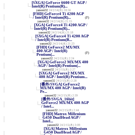
[SXGA] GeForce 6600 GT AGP /
Intel(R) Pentium(R)...
yanorei32
24/2/14(水) 18:56
[FHD] GeForce4 Ti 4200 AGP
/ Intel(R) Pentium(R)...
(F)
yanorei32
24/2/14(水) 21:15
[XGA] GeForce4 Ti 4200 AGP /
Intel(R) Pentium(R)...
yanorei32
24/2/14(水) 21:18
[SXGA] GeForce4 Ti 4200 AGP
/ Intel(R) Pentium(R...
yanorei32
24/2/14(水) 21:23
[FHD] GeForce2 MX/MX
400 AGP / Intel(R)
(F)
Pentium(...
yanorei32
24/2/15(木) 2:24
[XGA] GeForce2 MX/MX 400
AGP / Intel(R) Pentium(...
yanorei32
24/2/15(木) 2:27
[SXGA] GeForce2 MX/MX
400 AGP / Intel(R) Pentium...
yanorei32
24/2/15(木) 2:28
[番外/SVGA] GeForce2
MX/MX 400 AGP / Intel(R)
Pe...
yanorei32
24/2/15(木) 2:39
[番外/SVGA_16bit]
GeForce2 MX/MX 400 AGP
/ Intel...
yanorei32
24/2/15(木) 2:44
[FHD] Matrox Millenium
G450 DualHead AGP /
Intel...
yanorei32
24/2/15(木) 3:09
[XGA] Matrox Millenium
G450 DualHead AGP /