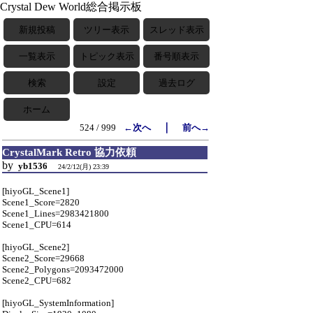
Crystal Dew World総合掲示板
新規投稿
ツリー表示
スレッド表示
一覧表示
トピック表示
番号順表示
検索
設定
過去ログ
ホーム
｜
524 / 999
←次へ
前へ→
CrystalMark Retro 協力依頼
by
yb1536
24/2/12(月) 23:39
[hiyoGL_Scene1]
Scene1_Score=2820
Scene1_Lines=2983421800
Scene1_CPU=614
[hiyoGL_Scene2]
Scene2_Score=29668
Scene2_Polygons=2093472000
Scene2_CPU=682
[hiyoGL_SystemInformation]