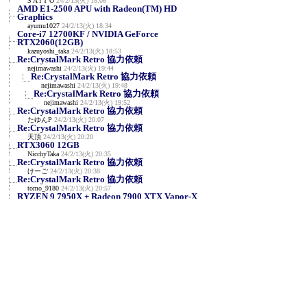
S A I T O
24/2/13(火) 18:06
AMD E1-2500 APU with Radeon(TM) HD
Graphics
ayumu1027
24/2/13(火) 18:34
Core-i7 12700KF / NVIDIA GeForce
RTX2060(12GB)
kazuyoshi_taka
24/2/13(火) 18:53
Re:CrystalMark Retro 協力依頼
nejimawashi
24/2/13(火) 19:44
Re:CrystalMark Retro 協力依頼
nejimawashi
24/2/13(火) 19:48
Re:CrystalMark Retro 協力依頼
nejimawashi
24/2/13(火) 19:52
Re:CrystalMark Retro 協力依頼
たゆんP
24/2/13(火) 20:07
Re:CrystalMark Retro 協力依頼
天頂
24/2/13(火) 20:20
RTX3060 12GB
NicchyTaka
24/2/13(火) 20:35
Re:CrystalMark Retro 協力依頼
けーご
24/2/13(火) 20:38
Re:CrystalMark Retro 協力依頼
tomo_9180
24/2/13(火) 20:57
RYZEN 9 7950X + Radeon 7900 XTX Vapor-X
A_Z_Kornoha
24/2/13(火) 22:36
NVIDIA GeForce RTX 3090 / AMD Ryzen 7
7800X3D
en129
24/2/13(火) 23:12
R9 7950X3D/RTX3090
y
24/2/13(火) 23:25
AMD Ryzen 7 5700X / Radeon RX 570
せいじん
24/2/14(水) 0:06
NVIDIA RTX A400 & i5-11400F
みね
24/2/14(水) 0:57
RTX4090 i9-14900K 定格
siro
24/2/14(水) 1:49