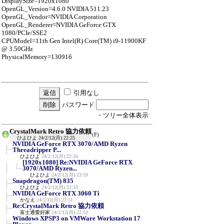
DisplaySize=1920x1080
OpenGL_Version=4.6.0 NVIDIA 511.23
OpenGL_Vendor=NVIDIA Corporation
OpenGL_Renderer=NVIDIA GeForce GTX
1080/PCIe/SSE2
CPUModel=11th Gen Intel(R) Core(TM) i9-11900KF
@ 3.50GHz
PhysicalMemory=130916
引用なし
パスワード
・ツリー全体表示
CrystalMark Retro 協力依頼
(F)
ひよひよ
24/2/12(月) 22:25
NVIDIA GeForce RTX 3070/AMD Ryzen
Threadripper P...
ひよひよ
24/2/12(月) 22:26
[1920x1080] Re:NVIDIA GeForce RTX
3070/AMD Ryzen...
ひよひよ
24/2/12(月) 23:19
Snapdragon(TM) 835
ひよひよ
24/2/12(月) 22:33
NVIDIA GeForce RTX 3060 Ti
かなえ
24/2/12(月) 22:51
Re:CrystalMark Retro 協力依頼
富士通愛好家
24/2/12(月) 22:53
Windows XPSP3 on VMWare Workstation 17