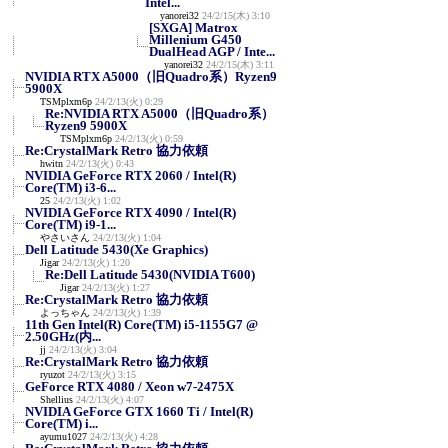
Intel...
yanorei32
24/2/15(木) 3:10
[SXGA] Matrox
Millenium G450
DualHead AGP / Inte...
yanorei32
24/2/15(木) 3:11
NVIDIA RTX A5000（旧Quadro系）Ryzen9
5900X
TSMplxm6p
24/2/13(火) 0:29
Re:NVIDIA RTX A5000（旧Quadro系）
Ryzen9 5900X
TSMplxm6p
24/2/13(火) 0:59
Re:CrystalMark Retro 協力依頼
hwitn
24/2/13(火) 0:43
NVIDIA GeForce RTX 2060 / Intel(R)
Core(TM) i3-6...
25
24/2/13(火) 1:02
NVIDIA GeForce RTX 4090 / Intel(R)
Core(TM) i9-1...
やさいさん
24/2/13(火) 1:04
Dell Latitude 5430(Xe Graphics)
Jigar
24/2/13(火) 1:20
Re:Dell Latitude 5430(NVIDIA T600)
Jigar
24/2/13(火) 1:27
Re:CrystalMark Retro 協力依頼
よっちゃん
24/2/13(火) 1:39
11th Gen Intel(R) Core(TM) i5-1155G7 @
2.50GHz(内...
jj
24/2/13(火) 3:04
Re:CrystalMark Retro 協力依頼
ryuzot
24/2/13(火) 3:15
GeForce RTX 4080 / Xeon w7-2475X
Shellius
24/2/13(火) 4:07
NVIDIA GeForce GTX 1660 Ti / Intel(R)
Core(TM) i...
ayumu1027
24/2/13(火) 4:28