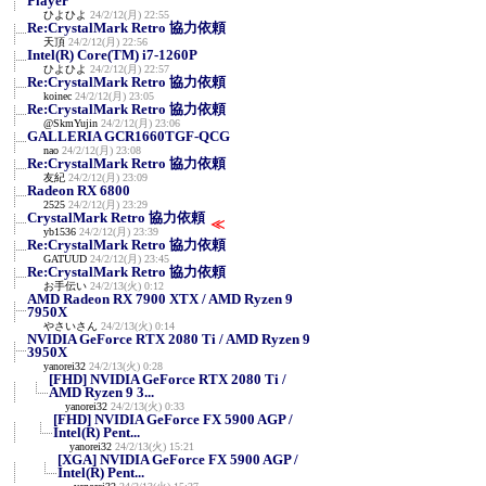
Player
ひよひよ
24/2/12(月) 22:55
Re:CrystalMark Retro 協力依頼
天頂
24/2/12(月) 22:56
Intel(R) Core(TM) i7-1260P
ひよひよ
24/2/12(月) 22:57
Re:CrystalMark Retro 協力依頼
koinec
24/2/12(月) 23:05
Re:CrystalMark Retro 協力依頼
@SkmYujin
24/2/12(月) 23:06
GALLERIA GCR1660TGF-QCG
nao
24/2/12(月) 23:08
Re:CrystalMark Retro 協力依頼
友紀
24/2/12(月) 23:09
Radeon RX 6800
2525
24/2/12(月) 23:29
CrystalMark Retro 協力依頼
≪
yb1536
24/2/12(月) 23:39
Re:CrystalMark Retro 協力依頼
GATUUD
24/2/12(月) 23:45
Re:CrystalMark Retro 協力依頼
お手伝い
24/2/13(火) 0:12
AMD Radeon RX 7900 XTX / AMD Ryzen 9
7950X
やさいさん
24/2/13(火) 0:14
NVIDIA GeForce RTX 2080 Ti / AMD Ryzen 9
3950X
yanorei32
24/2/13(火) 0:28
[FHD] NVIDIA GeForce RTX 2080 Ti /
AMD Ryzen 9 3...
yanorei32
24/2/13(火) 0:33
[FHD] NVIDIA GeForce FX 5900 AGP /
Intel(R) Pent...
yanorei32
24/2/13(火) 15:21
[XGA] NVIDIA GeForce FX 5900 AGP /
Intel(R) Pent...