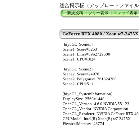
総合掲示板（アップロードファイル
新規投稿
┃
ツリー表示
┃
スレッド表示
GeForce RTX 4080 / Xeon w7-2475X
[hiyoGL_Scene1]
Scene1_Score=5253
Scene1_Lines=5962729600
Scene1_CPU=1024
[hiyoGL_Scene2]
Scene2_Score=24976
Scene2_Polygons=1761324200
Scene2_CPU=511
[hiyoGL_SystemInformation]
DisplaySize=2560x1440
OpenGL_Version=4.6.0 NVIDIA 551.23
OpenGL_Vendor=NVIDIA Corporation
OpenGL_Renderer=NVIDIA GeForce RTX 40
CPUModel=Intel(R) Xeon(R) w7-2475X
PhysicalMemory=48774