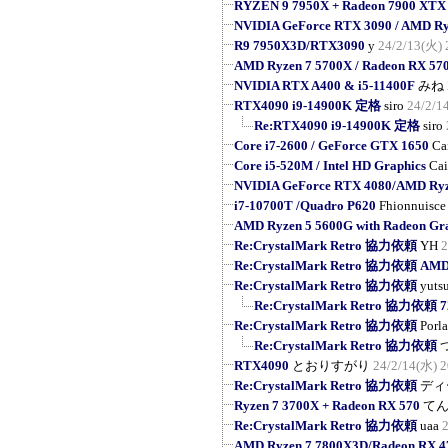
RYZEN 9 7950X + Radeon 7900 XTX
NVIDIA GeForce RTX 3090 / AMD R
R9 7950X3D/RTX3090
y
24/2/13(火) 
AMD Ryzen 7 5700X / Radeon RX 57
NVIDIA RTX A400 & i5-11400F
みね
RTX4090 i9-14900K 定格
siro
24/2/1
Re:RTX4090 i9-14900K 定格
siro
Core i7-2600 / GeForce GTX 1650
Ca
Core i5-520M / Intel HD Graphics
Cai
NVIDIA GeForce RTX 4080/AMD Ryz
i7-10700T /Quadro P620
Fhionnuisce
AMD Ryzen 5 5600G with Radeon Gr
Re:CrystalMark Retro 協力依頼
YH
2
Re:CrystalMark Retro 協力依頼 AMD R
Re:CrystalMark Retro 協力依頼
yuts
Re:CrystalMark Retro 協力依頼
Re:CrystalMark Retro 協力依頼
Porl
Re:CrystalMark Retro 協力依頼
RTX4090
とおりすがり
24/2/14(水) 2
Re:CrystalMark Retro 協力依頼
ディ
Ryzen 7 3700X + Radeon RX 570
て
Re:CrystalMark Retro 協力依頼
uaa
AMD Ryzen 7 7800X3D/Radeon RX 4