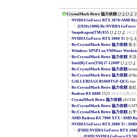
CrystalMark Retro 協力依頼
ひよひよ
2
NVIDIA GeForce RTX 3070/AMD Ryzen
[1920x1080] Re:NVIDIA GeForce
Snapdragon(TM) 835
ひよひよ
24/2/
NVIDIA GeForce RTX 3060 Ti
かな
Re:CrystalMark Retro 協力依頼
富士
Windows XPSP3 on VMWare Workstat
Re:CrystalMark Retro 協力依頼
天頂
Intel(R) Core(TM) i7-1260P
ひよひよ
Re:CrystalMark Retro 協力依頼
koin
Re:CrystalMark Retro 協力依頼
@Sk
GALLERIA GCR1660TGF-QCG
nao
Re:CrystalMark Retro 協力依頼
友紀
Radeon RX 6800
2525
24/2/12(月) 23
CrystalMark Retro 協力依頼
yb1536
Re:CrystalMark Retro 協力依頼
GAT
Re:CrystalMark Retro 協力依頼
お手
AMD Radeon RX 7900 XTX / AMD Ry
NVIDIA GeForce RTX 2080 Ti / AMD
[FHD] NVIDIA GeForce RTX 2080 T
[FHD] NVIDIA GeForce FX 5900 