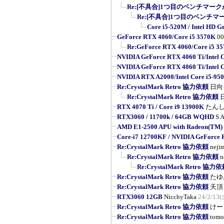
Re:[不具合]1つ目のベンチマーク
Re:[不具合]1つ目のベンチマ
Core i5-520M / Intel HD G
GeForce RTX 4060/Core i5 3570K
0
Re:GeForce RTX 4060/Core i5 3
NVIDIA GeForce RTX 4060 Ti/Intel 
NVIDIA GeForce RTX 4060 Ti/Intel 
NVIDIA RTX A2000/Intel Core i5-95
Re:CrystalMark Retro 協力依頼
日向
Re:CrystalMark Retro 協力依頼
RTX 4070 Ti / Core i9 13900K
たん
RTX3060 / 11700k / 64GB WQHD
S A
AMD E1-2500 APU with Radeon(TM)
Core-i7 12700KF / NVIDIA GeForce
Re:CrystalMark Retro 協力依頼
neji
Re:CrystalMark Retro 協力依頼
n
Re:CrystalMark Retro 協力
Re:CrystalMark Retro 協力依頼
たゆ
Re:CrystalMark Retro 協力依頼
天頂
RTX3060 12GB
NicchyTaka
24/2/13(
Re:CrystalMark Retro 協力依頼
けー
Re:CrystalMark Retro 協力依頼
tomo