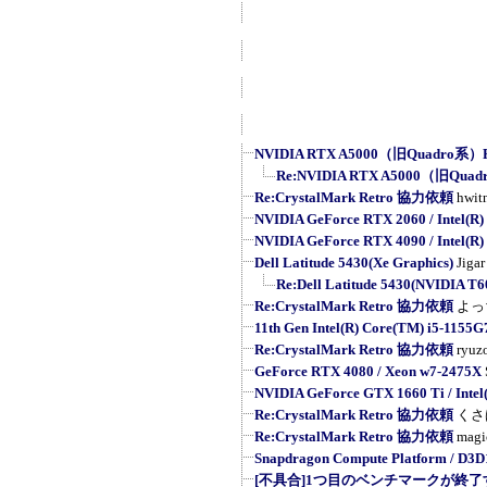
NVIDIA RTX A5000（旧Quadro系）R
Re:NVIDIA RTX A5000（旧Quad
Re:CrystalMark Retro 協力依頼
hwit
NVIDIA GeForce RTX 2060 / Intel(R) 
NVIDIA GeForce RTX 4090 / Intel(R) 
Dell Latitude 5430(Xe Graphics)
Jigar
Re:Dell Latitude 5430(NVIDIA T6
Re:CrystalMark Retro 協力依頼
よっ
11th Gen Intel(R) Core(TM) i5-1155
Re:CrystalMark Retro 協力依頼
ryuz
GeForce RTX 4080 / Xeon w7-2475X
NVIDIA GeForce GTX 1660 Ti / Intel(
Re:CrystalMark Retro 協力依頼
くさ
Re:CrystalMark Retro 協力依頼
magi
Snapdragon Compute Platform / D3D
[不具合]1つ目のベンチマークが終了す