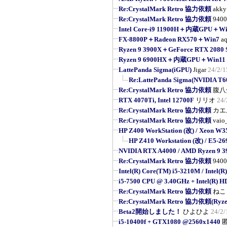
Re:CrystalMark Retro 協力依頼
akky
Re:CrystalMark Retro 協力依頼
9400
Intel Core-i9 11900H＋内蔵GPU＋Wi
FX-8800P＋Radeon RX570＋Win7
a
Ryzen 9 3900X＋GeForce RTX 208
Ryzen 9 6900HX＋内蔵GPU＋Win11 
LattePanda Sigma(iGPU)
Jigar
24/2/1
Re:LattePanda Sigma(NVIDIA T6
Re:CrystalMark Retro 協力依頼
腹八
RTX 4070Ti, Intel 12700F
リリオ
24/
Re:CrystalMark Retro 協力依頼
カエ
Re:CrystalMark Retro 協力依頼
vaio
HP Z400 WorkStation (改) / Xeon W3
HP Z410 Workstation (改) / E5-269
NVIDIA RTX A4000 / AMD Ryzen 9 
Re:CrystalMark Retro 協力依頼
9400
Intel(R) Core(TM) i5-3210M / Intel(R
i5-7500 CPU @ 3.40GHz + Intel(R) H
Re:CrystalMark Retro 協力依頼
ねこ
Re:CrystalMark Retro 協力依頼(Ryzen
Beta2開始しました！
ひよひよ
24/2/
i5-10400f + GTX1080 @2560x1440