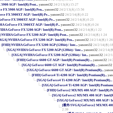
900 AGP / Intel(R) Pent...
yanorei32
24/2/13(火) 15:27
FX 5900 AGP / Intel(R) Pen...
yanorei32
24/2/13(火) 15:56
ce FX 5900XT AGP / Intel(R) Pe...
yanorei32
24/2/14(水) 0:22
Force FX 5900XT AGP / Intel(R) Pe...
yanorei32
24/2/14(水) 0:23
A GeForce FX 5900XT AGP / Intel(R) P...
yanorei32
24/2/14(水) 0:24
DIA GeForce FX 5200 AGP / Intel(R) Pent...
yanorei32
24/2/14(水) 1:22
 NVIDIA GeForce FX 5200 AGP / Intel(R) Pent...
yanorei32
24/2/14(水) 1:24
XGA] NVIDIA GeForce FX 5200 AGP / Intel(R) Pen...
yanorei32
24/2/14(水) 1:26
[FHD] NVIDIA GeForce FX 5200 AGP (128bit) / Inte...
yanorei32
24/2/14(水) 1
[XGA] NVIDIA GeForce FX 5200 AGP (128bit) / Inte...
yanorei32
24/2/14(水
[SXGA] NVIDIA GeForce FX 5200 AGP (128bit) / Int...
yanorei32
24/2/
[FHD] GeForce 6600 GT AGP / Intel(R) Pentium(R) ...
yanorei32
24/
[XGA] GeForce 6600 GT AGP / Intel(R) Pentium(R) ...
yanorei32
[SXGA] GeForce 6600 GT AGP / Intel(R) Pentium(R)...
yanor
[FHD] GeForce4 Ti 4200 AGP / Intel(R) Pentium(R)...
yan
[XGA] GeForce4 Ti 4200 AGP / Intel(R) Pentium(R)...
[SXGA] GeForce4 Ti 4200 AGP / Intel(R) Pentium(
[FHD] GeForce2 MX/MX 400 AGP / Intel(R) Pe
[XGA] GeForce2 MX/MX 400 AGP / Intel(R)
[SXGA] GeForce2 MX/MX 400 AGP / Int
[番外/SVGA] GeForce2 MX/MX 400 AG
2:39