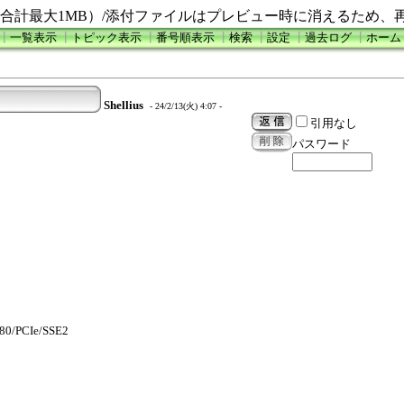
合計最大1MB）/添付ファイルはプレビュー時に消えるため、
┃
一覧表示
┃
トピック表示
┃
番号順表示
┃
検索
┃
設定
┃
過去ログ
┃
ホーム
Shellius
- 24/2/13(火) 4:07 -
引用なし
パスワード
80/PCIe/SSE2