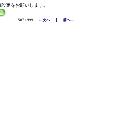
再設定をお願いします。
｜
507 / 999
←次へ
前へ→