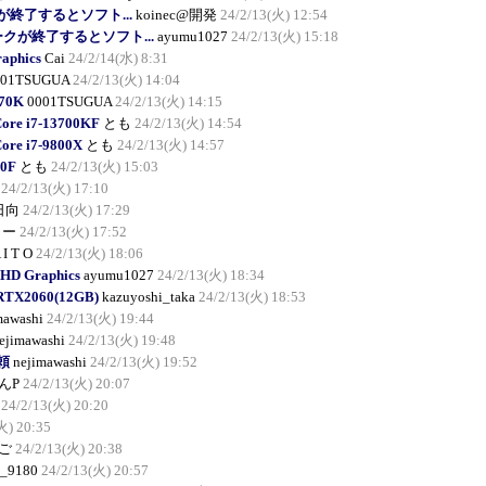
が終了するとソフト...
koinec@開発
24/2/13(火) 12:54
ークが終了するとソフト...
ayumu1027
24/2/13(火) 15:18
raphics
Cai
24/2/14(水) 8:31
001TSUGUA
24/2/13(火) 14:04
570K
0001TSUGUA
24/2/13(火) 14:15
Core i7-13700KF
とも
24/2/13(火) 14:54
Core i7-9800X
とも
24/2/13(火) 14:57
00F
とも
24/2/13(火) 15:03
24/2/13(火) 17:10
日向
24/2/13(火) 17:29
しー
24/2/13(火) 17:52
 I T O
24/2/13(火) 18:06
 HD Graphics
ayumu1027
24/2/13(火) 18:34
 RTX2060(12GB)
kazuyoshi_taka
24/2/13(火) 18:53
mawashi
24/2/13(火) 19:44
ejimawashi
24/2/13(火) 19:48
依頼
nejimawashi
24/2/13(火) 19:52
んP
24/2/13(火) 20:07
24/2/13(火) 20:20
火) 20:35
ご
24/2/13(火) 20:38
_9180
24/2/13(火) 20:57