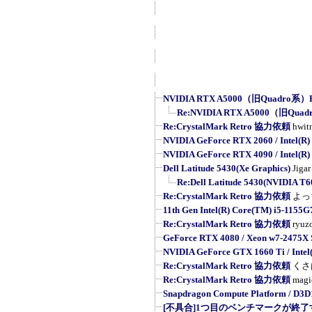
NVIDIA RTX A5000（旧Quadro系）R
Re:NVIDIA RTX A5000（旧Quad
Re:CrystalMark Retro 協力依頼
hwit
NVIDIA GeForce RTX 2060 / Intel(R) 
NVIDIA GeForce RTX 4090 / Intel(R) 
Dell Latitude 5430(Xe Graphics)
Jigar
Re:Dell Latitude 5430(NVIDIA T6
Re:CrystalMark Retro 協力依頼
よっ
11th Gen Intel(R) Core(TM) i5-1155
Re:CrystalMark Retro 協力依頼
ryuz
GeForce RTX 4080 / Xeon w7-2475X
NVIDIA GeForce GTX 1660 Ti / Intel(
Re:CrystalMark Retro 協力依頼
くさ
Re:CrystalMark Retro 協力依頼
magi
Snapdragon Compute Platform / D3D
[不具合]1つ目のベンチマークが終了す