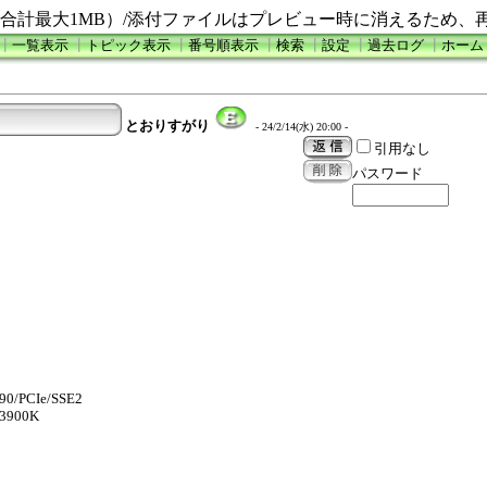
合計最大1MB）/添付ファイルはプレビュー時に消えるため、
┃
一覧表示
┃
トピック表示
┃
番号順表示
┃
検索
┃
設定
┃
過去ログ
┃
ホーム
とおりすがり
- 24/2/14(水) 20:00 -
引用なし
パスワード
90/PCIe/SSE2
13900K