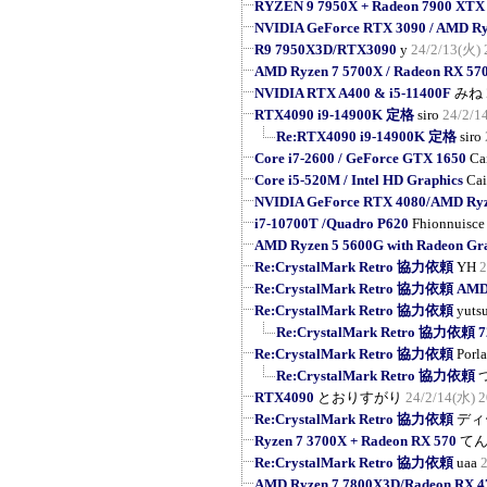
RYZEN 9 7950X + Radeon 7900 XTX
NVIDIA GeForce RTX 3090 / AMD R
R9 7950X3D/RTX3090
y
24/2/13(火) 
AMD Ryzen 7 5700X / Radeon RX 57
NVIDIA RTX A400 & i5-11400F
みね
RTX4090 i9-14900K 定格
siro
24/2/1
Re:RTX4090 i9-14900K 定格
siro
Core i7-2600 / GeForce GTX 1650
Ca
Core i5-520M / Intel HD Graphics
Cai
NVIDIA GeForce RTX 4080/AMD Ryz
i7-10700T /Quadro P620
Fhionnuisce
AMD Ryzen 5 5600G with Radeon Gr
Re:CrystalMark Retro 協力依頼
YH
2
Re:CrystalMark Retro 協力依頼 AMD R
Re:CrystalMark Retro 協力依頼
yuts
Re:CrystalMark Retro 協力依頼
Re:CrystalMark Retro 協力依頼
Porl
Re:CrystalMark Retro 協力依頼
RTX4090
とおりすがり
24/2/14(水) 2
Re:CrystalMark Retro 協力依頼
ディ
Ryzen 7 3700X + Radeon RX 570
て
Re:CrystalMark Retro 協力依頼
uaa
AMD Ryzen 7 7800X3D/Radeon RX 4