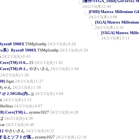
[番外/SVGA_16bit] GeForce2 MX/
24/2/15(木) 2:44
[FHD] Matrox Millenium G45
24/2/15(木) 3:09
[XGA] Matrox Millenium 
24/2/15(木) 3:10
[SXGA] Matrox Mille
24/2/15(木) 3:11
yzen9 5900X
TSMplxm6p
24/2/13(火) 0:29
ro系）Ryzen9 5900X
TSMplxm6p
24/2/13(火) 0:59
n
24/2/13(火) 0:43
Core(TM) i3-6...
25
24/2/13(火) 1:02
Core(TM) i9-1...
やさいさん
24/2/13(火) 1:04
24/2/13(火) 1:20
00)
Jigar
24/2/13(火) 1:27
ちゃん
24/2/13(火) 1:39
G7 @ 2.50GHz(内...
jj
24/2/13(火) 3:04
ot
24/2/13(火) 3:15
Shellius
24/2/13(火) 4:07
R) Core(TM) i...
ayumu1027
24/2/13(火) 4:28
ば
24/2/13(火) 4:39
cat
24/2/13(火) 8:49
12
やさいさん
24/2/13(火) 9:22
るとソフトが落...
ayumu1027
24/2/13(火) 12:18