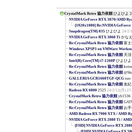
CrystalMark Retro 協力依頼
ひよひよ
2
NVIDIA GeForce RTX 3070/AMD Ryzen
[1920x1080] Re:NVIDIA GeForce
Snapdragon(TM) 835
ひよひよ
24/2/
NVIDIA GeForce RTX 3060 Ti
かな
Re:CrystalMark Retro 協力依頼
富士
Windows XPSP3 on VMWare Workstat
Re:CrystalMark Retro 協力依頼
天頂
Intel(R) Core(TM) i7-1260P
ひよひよ
Re:CrystalMark Retro 協力依頼
koin
Re:CrystalMark Retro 協力依頼
@Sk
GALLERIA GCR1660TGF-QCG
nao
Re:CrystalMark Retro 協力依頼
友紀
Radeon RX 6800
2525
24/2/12(月) 23
CrystalMark Retro 協力依頼
yb1536
Re:CrystalMark Retro 協力依頼
GAT
Re:CrystalMark Retro 協力依頼
お手
AMD Radeon RX 7900 XTX / AMD Ry
NVIDIA GeForce RTX 2080 Ti / AMD
[FHD] NVIDIA GeForce RTX 2080 T
[FHD] NVIDIA GeForce FX 5900 