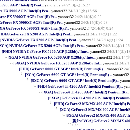
900 AGP / Intel(R) Pent...
yanorei32
24/2/13(火) 15:27
FX 5900 AGP / Intel(R) Pen...
yanorei32
24/2/13(火) 15:56
ce FX 5900XT AGP / Intel(R) Pe...
yanorei32
24/2/14(水) 0:22
Force FX 5900XT AGP / Intel(R) Pe...
yanorei32
24/2/14(水) 0:23
A GeForce FX 5900XT AGP / Intel(R) P...
yanorei32
24/2/14(水) 0:24
DIA GeForce FX 5200 AGP / Intel(R) Pent...
yanorei32
24/2/14(水) 1:22
 NVIDIA GeForce FX 5200 AGP / Intel(R) Pent...
yanorei32
24/2/14(水) 1:24
XGA] NVIDIA GeForce FX 5200 AGP / Intel(R) Pen...
yanorei32
24/2/14(水) 1:26
[FHD] NVIDIA GeForce FX 5200 AGP (128bit) / Inte...
yanorei32
24/2/14(水) 1
[XGA] NVIDIA GeForce FX 5200 AGP (128bit) / Inte...
yanorei32
24/2/14(水
[SXGA] NVIDIA GeForce FX 5200 AGP (128bit) / Int...
yanorei32
24/2/
[FHD] GeForce 6600 GT AGP / Intel(R) Pentium(R) ...
yanorei32
24/
[XGA] GeForce 6600 GT AGP / Intel(R) Pentium(R) ...
yanorei32
[SXGA] GeForce 6600 GT AGP / Intel(R) Pentium(R)...
yanor
[FHD] GeForce4 Ti 4200 AGP / Intel(R) Pentium(R)...
yan
[XGA] GeForce4 Ti 4200 AGP / Intel(R) Pentium(R)...
[SXGA] GeForce4 Ti 4200 AGP / Intel(R) Pentium(
[FHD] GeForce2 MX/MX 400 AGP / Intel(R) Pe
[XGA] GeForce2 MX/MX 400 AGP / Intel(R)
[SXGA] GeForce2 MX/MX 400 AGP / Int
[番外/SVGA] GeForce2 MX/MX 400 AG
2:39