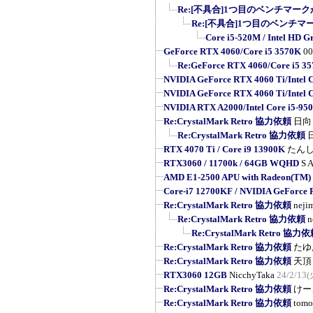
Re:[不具合]1つ目のベンチマーク
Re:[不具合]1つ目のベンチマ
Core i5-520M / Intel HD G
GeForce RTX 4060/Core i5 3570K
0
Re:GeForce RTX 4060/Core i5 3
NVIDIA GeForce RTX 4060 Ti/Intel 
NVIDIA GeForce RTX 4060 Ti/Intel 
NVIDIA RTX A2000/Intel Core i5-95
Re:CrystalMark Retro 協力依頼
日向
Re:CrystalMark Retro 協力依頼
RTX 4070 Ti / Core i9 13900K
たん
RTX3060 / 11700k / 64GB WQHD
S A
AMD E1-2500 APU with Radeon(TM)
Core-i7 12700KF / NVIDIA GeForce
Re:CrystalMark Retro 協力依頼
neji
Re:CrystalMark Retro 協力依頼
n
Re:CrystalMark Retro 協力
Re:CrystalMark Retro 協力依頼
たゆ
Re:CrystalMark Retro 協力依頼
天頂
RTX3060 12GB
NicchyTaka
24/2/13(
Re:CrystalMark Retro 協力依頼
けー
Re:CrystalMark Retro 協力依頼
tomo