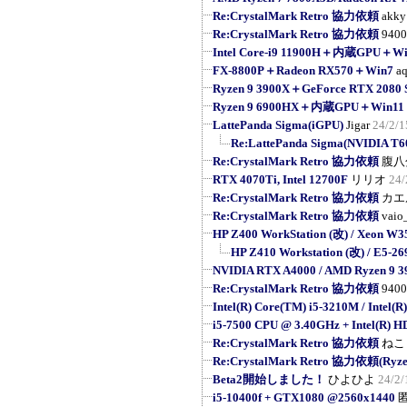
Re:CrystalMark Retro 協力依頼
akky
Re:CrystalMark Retro 協力依頼
9400
Intel Core-i9 11900H＋内蔵GPU＋Wi
FX-8800P＋Radeon RX570＋Win7
a
Ryzen 9 3900X＋GeForce RTX 208
Ryzen 9 6900HX＋内蔵GPU＋Win11 
LattePanda Sigma(iGPU)
Jigar
24/2/1
Re:LattePanda Sigma(NVIDIA T6
Re:CrystalMark Retro 協力依頼
腹八
RTX 4070Ti, Intel 12700F
リリオ
24/
Re:CrystalMark Retro 協力依頼
カエ
Re:CrystalMark Retro 協力依頼
vaio
HP Z400 WorkStation (改) / Xeon W3
HP Z410 Workstation (改) / E5-269
NVIDIA RTX A4000 / AMD Ryzen 9 
Re:CrystalMark Retro 協力依頼
9400
Intel(R) Core(TM) i5-3210M / Intel(R
i5-7500 CPU @ 3.40GHz + Intel(R) H
Re:CrystalMark Retro 協力依頼
ねこ
Re:CrystalMark Retro 協力依頼(Ryzen
Beta2開始しました！
ひよひよ
24/2/
i5-10400f + GTX1080 @2560x1440