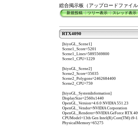
総合掲示板（アップロードファイル
新規投稿
┃
ツリー表示
┃
スレッド表示
RTX4090
[hiyoGL_Scene1]
Scene1_Score=5201
Scene1_Lines=5895569800
Scene1_CPU=1229
[hiyoGL_Scene2]
Scene2_Score=35035
Scene2_Polygons=2462684400
Scene2_CPU=759
[hiyoGL_SystemInformation]
DisplaySize=2560x1440
OpenGL_Version=4.6.0 NVIDIA 551.23
OpenGL_Vendor=NVIDIA Corporation
OpenGL_Renderer=NVIDIA GeForce RTX 40
CPUModel=13th Gen Intel(R) Core(TM) i9-
PhysicalMemory=65275