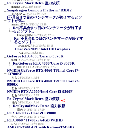
Re:CrystalMark Retro 協力依頼
magicat
24/2/13(火) 8:49
Snapdragon Compute Platform / D3D12
やさいさん
24/2/13(火) 9:22
[不具合]1つ目のベンチマークが終了するとソ
フトが落...
ayumu1027
24/2/13(火) 12:18
Re:[不具合]1つ目のベンチマークが終了す
るとソフト...
koinec@開発
24/2/13(火) 12:54
Re:[不具合]1つ目のベンチマークが終了す
るとソフト...
ayumu1027
24/2/13(火) 15:18
Core i5-520M / Intel HD Graphics
Cai
24/2/14(水) 8:31
GeForce RTX 4060/Core i5 3570K
0001TSUGUA
24/2/13(火) 14:04
Re:GeForce RTX 4060/Core i5 3570K
0001TSUGUA
24/2/13(火) 14:15
NVIDIA GeForce RTX 4060 Ti/Intel Core i7-
13700KF
とも
24/2/13(火) 14:54
NVIDIA GeForce RTX 4060 Ti/Intel Core i7-
9800X
とも
24/2/13(火) 14:57
NVIDIA RTX A2000/Intel Core i5-9500F
とも
24/2/13(火) 15:03
Re:CrystalMark Retro 協力依頼
≪
日向
24/2/13(火) 17:10
Re:CrystalMark Retro 協力依頼
日向
24/2/13(火) 17:29
RTX 4070 Ti / Core i9 13900K
たんしー
24/2/13(火) 17:52
RTX3060 / 11700k / 64GB WQHD
S A I T O
24/2/13(火) 18:06
AMD E1-2500 APU with Radeon(TM) HD