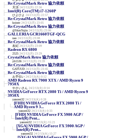
Re:CrystalMark Retro 協力依頼
天頂
24/2/12(月) 22:56
Intel(R) Core(TM) i7-1260P
ひよひよ
24/2/12(月) 22:57
Re:CrystalMark Retro 協力依頼
koinec
24/2/12(月) 23:05
Re:CrystalMark Retro 協力依頼
@SkmYujin
24/2/12(月) 23:06
GALLERIA GCR1660TGF-QCG
nao
24/2/12(月) 23:08
Re:CrystalMark Retro 協力依頼
友紀
24/2/12(月) 23:09
Radeon RX 6800
2525
24/2/12(月) 23:29
CrystalMark Retro 協力依頼
yb1536
24/2/12(月) 23:39
Re:CrystalMark Retro 協力依頼
GATUUD
24/2/12(月) 23:45
Re:CrystalMark Retro 協力依頼
お手伝い
24/2/13(火) 0:12
AMD Radeon RX 7900 XTX / AMD Ryzen 9
7950X
やさいさん
24/2/13(火) 0:14
NVIDIA GeForce RTX 2080 Ti / AMD Ryzen 9
3950X
yanorei32
24/2/13(火) 0:28
[FHD] NVIDIA GeForce RTX 2080 Ti /
AMD Ryzen 9 3...
yanorei32
24/2/13(火) 0:33
[FHD] NVIDIA GeForce FX 5900 AGP /
Intel(R) Pent...
yanorei32
24/2/13(火) 15:21
[XGA] NVIDIA GeForce FX 5900 AGP /
Intel(R) Pent...
yanorei32
24/2/13(火) 15:27
[SXGA] NVIDIA GeForce FX 5900 AGP /