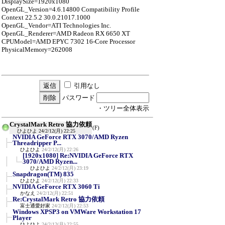
DisplaySize=1920x1080
OpenGL_Version=4.6.14800 Compatibility Profile
Context 22.5.2 30.0.21017.1000
OpenGL_Vendor=ATI Technologies Inc.
OpenGL_Renderer=AMD Radeon RX 6650 XT
CPUModel=AMD EPYC 7302 16-Core Processor
PhysicalMemory=262008
引用なし
パスワード
・ツリー全体表示
CrystalMark Retro 協力依頼
(F)
ひよひよ
24/2/12(月) 22:25
NVIDIA GeForce RTX 3070/AMD Ryzen
Threadripper P...
ひよひよ
24/2/12(月) 22:26
[1920x1080] Re:NVIDIA GeForce RTX
3070/AMD Ryzen...
ひよひよ
24/2/12(月) 23:19
Snapdragon(TM) 835
ひよひよ
24/2/12(月) 22:33
NVIDIA GeForce RTX 3060 Ti
かなえ
24/2/12(月) 22:51
Re:CrystalMark Retro 協力依頼
富士通愛好家
24/2/12(月) 22:53
Windows XPSP3 on VMWare Workstation 17
Player
ひよひよ
24/2/12(月) 22:55