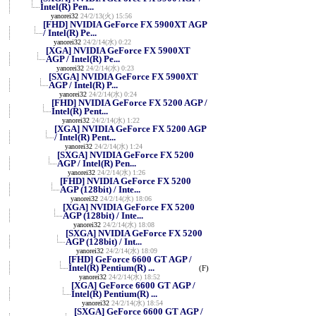
Intel(R) Pen...
yanorei32
24/2/13(火) 15:56
[FHD] NVIDIA GeForce FX 5900XT AGP
/ Intel(R) Pe...
yanorei32
24/2/14(水) 0:22
[XGA] NVIDIA GeForce FX 5900XT
AGP / Intel(R) Pe...
yanorei32
24/2/14(水) 0:23
[SXGA] NVIDIA GeForce FX 5900XT
AGP / Intel(R) P...
yanorei32
24/2/14(水) 0:24
[FHD] NVIDIA GeForce FX 5200 AGP /
Intel(R) Pent...
yanorei32
24/2/14(水) 1:22
[XGA] NVIDIA GeForce FX 5200 AGP
/ Intel(R) Pent...
yanorei32
24/2/14(水) 1:24
[SXGA] NVIDIA GeForce FX 5200
AGP / Intel(R) Pen...
yanorei32
24/2/14(水) 1:26
[FHD] NVIDIA GeForce FX 5200
AGP (128bit) / Inte...
yanorei32
24/2/14(水) 18:06
[XGA] NVIDIA GeForce FX 5200
AGP (128bit) / Inte...
yanorei32
24/2/14(水) 18:08
[SXGA] NVIDIA GeForce FX 5200
AGP (128bit) / Int...
yanorei32
24/2/14(水) 18:09
[FHD] GeForce 6600 GT AGP /
Intel(R) Pentium(R) ...
(F)
yanorei32
24/2/14(水) 18:52
[XGA] GeForce 6600 GT AGP /
Intel(R) Pentium(R) ...
yanorei32
24/2/14(水) 18:54
[SXGA] GeForce 6600 GT AGP /