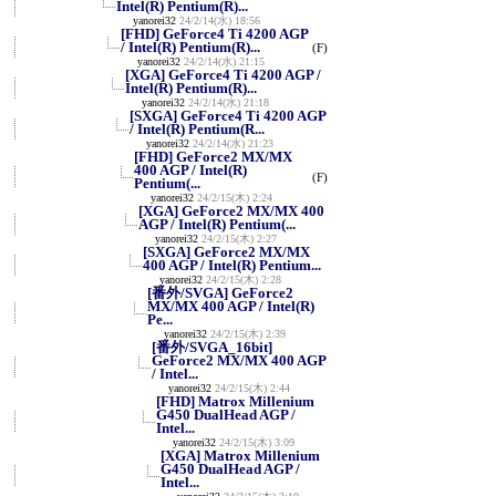
Intel(R) Pentium(R)...
yanorei32
24/2/14(水) 18:56
[FHD] GeForce4 Ti 4200 AGP
/ Intel(R) Pentium(R)...
(F)
yanorei32
24/2/14(水) 21:15
[XGA] GeForce4 Ti 4200 AGP /
Intel(R) Pentium(R)...
yanorei32
24/2/14(水) 21:18
[SXGA] GeForce4 Ti 4200 AGP
/ Intel(R) Pentium(R...
yanorei32
24/2/14(水) 21:23
[FHD] GeForce2 MX/MX
400 AGP / Intel(R)
(F)
Pentium(...
yanorei32
24/2/15(木) 2:24
[XGA] GeForce2 MX/MX 400
AGP / Intel(R) Pentium(...
yanorei32
24/2/15(木) 2:27
[SXGA] GeForce2 MX/MX
400 AGP / Intel(R) Pentium...
yanorei32
24/2/15(木) 2:28
[番外/SVGA] GeForce2
MX/MX 400 AGP / Intel(R)
Pe...
yanorei32
24/2/15(木) 2:39
[番外/SVGA_16bit]
GeForce2 MX/MX 400 AGP
/ Intel...
yanorei32
24/2/15(木) 2:44
[FHD] Matrox Millenium
G450 DualHead AGP /
Intel...
yanorei32
24/2/15(木) 3:09
[XGA] Matrox Millenium
G450 DualHead AGP /
Intel...