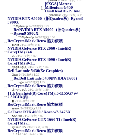
yanorei32
24/2/15(木) 3:10
[SXGA] Matrox
Millenium G450
DualHead AGP / Inte...
yanorei32
24/2/15(木) 3:11
NVIDIA RTX A5000（旧Quadro系）Ryzen9
5900X
TSMplxm6p
24/2/13(火) 0:29
Re:NVIDIA RTX A5000（旧Quadro系）
Ryzen9 5900X
TSMplxm6p
24/2/13(火) 0:59
Re:CrystalMark Retro 協力依頼
hwitn
24/2/13(火) 0:43
NVIDIA GeForce RTX 2060 / Intel(R)
Core(TM) i3-6...
25
24/2/13(火) 1:02
NVIDIA GeForce RTX 4090 / Intel(R)
Core(TM) i9-1...
やさいさん
24/2/13(火) 1:04
Dell Latitude 5430(Xe Graphics)
Jigar
24/2/13(火) 1:20
Re:Dell Latitude 5430(NVIDIA T600)
Jigar
24/2/13(火) 1:27
Re:CrystalMark Retro 協力依頼
よっちゃん
24/2/13(火) 1:39
11th Gen Intel(R) Core(TM) i5-1155G7 @
2.50GHz(内...
jj
24/2/13(火) 3:04
Re:CrystalMark Retro 協力依頼
ryuzot
24/2/13(火) 3:15
GeForce RTX 4080 / Xeon w7-2475X
Shellius
24/2/13(火) 4:07
NVIDIA GeForce GTX 1660 Ti / Intel(R)
Core(TM) i...
ayumu1027
24/2/13(火) 4:28
Re:CrystalMark Retro 協力依頼
くさば
24/2/13(火) 4:39