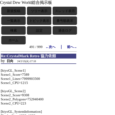
Crystal Dew World総合掲示板
新規投稿
ツリー表示
スレッド表示
一覧表示
トピック表示
番号順表示
検索
設定
過去ログ
ホーム
｜
491 / 999
←次へ
前へ→
Re:CrystalMark Retro 協力依頼
by
日向
24/2/13(火) 17:10
[hiyoGL_Scene1]
Scene1_Score=7589
Scene1_Lines=7999903500
Scene1_CPU=1215
[hiyoGL_Scene2]
Scene2_Score=9308
Scene2_Polygons=752940400
Scene2_CPU=223
[hiyoGL_SystemInformation]