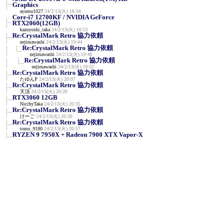
Graphics
ayumu1027
24/2/13(火) 18:34
Core-i7 12700KF / NVIDIA GeForce
RTX2060(12GB)
kazuyoshi_taka
24/2/13(火) 18:53
Re:CrystalMark Retro 協力依頼
nejimawashi
24/2/13(火) 19:44
Re:CrystalMark Retro 協力依頼
nejimawashi
24/2/13(火) 19:48
Re:CrystalMark Retro 協力依頼
nejimawashi
24/2/13(火) 19:52
Re:CrystalMark Retro 協力依頼
たゆんP
24/2/13(火) 20:07
Re:CrystalMark Retro 協力依頼
天頂
24/2/13(火) 20:20
RTX3060 12GB
NicchyTaka
24/2/13(火) 20:35
Re:CrystalMark Retro 協力依頼
けーご
24/2/13(火) 20:38
Re:CrystalMark Retro 協力依頼
tomo_9180
24/2/13(火) 20:57
RYZEN 9 7950X + Radeon 7900 XTX Vapor-X
A_Z_Kornoha
24/2/13(火) 22:36
NVIDIA GeForce RTX 3090 / AMD Ryzen 7
7800X3D
en129
24/2/13(火) 23:12
R9 7950X3D/RTX3090
y
24/2/13(火) 23:25
AMD Ryzen 7 5700X / Radeon RX 570
せいじん
24/2/14(水) 0:06
NVIDIA RTX A400 & i5-11400F
みね
24/2/14(水) 0:57
RTX4090 i9-14900K 定格
siro
24/2/14(水) 1:49
Re:RTX4090 i9-14900K 定格
siro
24/2/14(水) 1:54