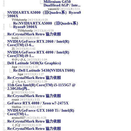
Millenium G450
DualHead AGP / Inte...
yanorei32
24/2/15(木) 3:11
NVIDIA RTX A5000（旧Quadro系）Ryzen9
5900X
TSMplxm6p
24/2/13(火) 0:29
Re:NVIDIA RTX A5000（旧Quadro系）
Ryzen9 5900X
TSMplxm6p
24/2/13(火) 0:59
Re:CrystalMark Retro 協力依頼
hwitn
24/2/13(火) 0:43
NVIDIA GeForce RTX 2060 / Intel(R)
Core(TM) i3-6...
25
24/2/13(火) 1:02
NVIDIA GeForce RTX 4090 / Intel(R)
Core(TM) i9-1...
やさいさん
24/2/13(火) 1:04
Dell Latitude 5430(Xe Graphics)
Jigar
24/2/13(火) 1:20
Re:Dell Latitude 5430(NVIDIA T600)
Jigar
24/2/13(火) 1:27
Re:CrystalMark Retro 協力依頼
よっちゃん
24/2/13(火) 1:39
11th Gen Intel(R) Core(TM) i5-1155G7 @
2.50GHz(内...
jj
24/2/13(火) 3:04
Re:CrystalMark Retro 協力依頼
ryuzot
24/2/13(火) 3:15
GeForce RTX 4080 / Xeon w7-2475X
Shellius
24/2/13(火) 4:07
NVIDIA GeForce GTX 1660 Ti / Intel(R)
Core(TM) i...
ayumu1027
24/2/13(火) 4:28
Re:CrystalMark Retro 協力依頼
くさば
24/2/13(火) 4:39
Re:CrystalMark Retro 協力依頼