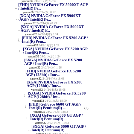
yanorei32
24/2/13(火) 15:56
[FHD] NVIDIA GeForce FX 5900XT AGP
/ Intel(R) Pe...
yanorei32
24/2/14(水) 0:22
[XGA] NVIDIA GeForce FX 5900XT
AGP / Intel(R) Pe...
yanorei32
24/2/14(水) 0:23
[SXGA] NVIDIA GeForce FX 5900XT
AGP / Intel(R) P...
yanorei32
24/2/14(水) 0:24
[FHD] NVIDIA GeForce FX 5200 AGP /
Intel(R) Pent...
yanorei32
24/2/14(水) 1:22
[XGA] NVIDIA GeForce FX 5200 AGP
/ Intel(R) Pent...
yanorei32
24/2/14(水) 1:24
[SXGA] NVIDIA GeForce FX 5200
AGP / Intel(R) Pen...
yanorei32
24/2/14(水) 1:26
[FHD] NVIDIA GeForce FX 5200
AGP (128bit) / Inte...
yanorei32
24/2/14(水) 18:06
[XGA] NVIDIA GeForce FX 5200
AGP (128bit) / Inte...
yanorei32
24/2/14(水) 18:08
[SXGA] NVIDIA GeForce FX 5200
AGP (128bit) / Int...
yanorei32
24/2/14(水) 18:09
[FHD] GeForce 6600 GT AGP /
Intel(R) Pentium(R) ...
(F)
yanorei32
24/2/14(水) 18:52
[XGA] GeForce 6600 GT AGP /
Intel(R) Pentium(R) ...
yanorei32
24/2/14(水) 18:54
[SXGA] GeForce 6600 GT AGP /
Intel(R) Pentium(R)...
yanorei32
24/2/14(水) 18:56