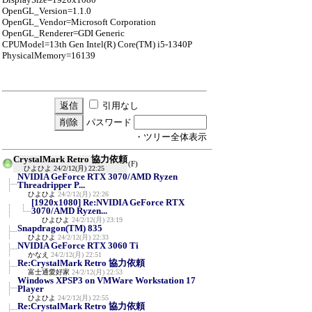
OpenGL_Version=1.1.0
OpenGL_Vendor=Microsoft Corporation
OpenGL_Renderer=GDI Generic
CPUModel=13th Gen Intel(R) Core(TM) i5-1340P
PhysicalMemory=16139
引用なし
パスワード
・ツリー全体表示
CrystalMark Retro 協力依頼
(F)
ひよひよ
24/2/12(月) 22:25
NVIDIA GeForce RTX 3070/AMD Ryzen
Threadripper P...
ひよひよ
24/2/12(月) 22:26
[1920x1080] Re:NVIDIA GeForce RTX
3070/AMD Ryzen...
ひよひよ
24/2/12(月) 23:19
Snapdragon(TM) 835
ひよひよ
24/2/12(月) 22:33
NVIDIA GeForce RTX 3060 Ti
かなえ
24/2/12(月) 22:51
Re:CrystalMark Retro 協力依頼
富士通愛好家
24/2/12(月) 22:53
Windows XPSP3 on VMWare Workstation 17
Player
ひよひよ
24/2/12(月) 22:55
Re:CrystalMark Retro 協力依頼