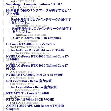
magicat
24/2/13(火) 8:49
Snapdragon Compute Platform / D3D12
やさいさん
24/2/13(火) 9:22
[不具合]1つ目のベンチマークが終了するとソ
フトが落...
ayumu1027
24/2/13(火) 12:18
Re:[不具合]1つ目のベンチマークが終了す
るとソフト...
koinec@開発
24/2/13(火) 12:54
Re:[不具合]1つ目のベンチマークが終了す
るとソフト...
ayumu1027
24/2/13(火) 15:18
Core i5-520M / Intel HD Graphics
Cai
24/2/14(水) 8:31
GeForce RTX 4060/Core i5 3570K
0001TSUGUA
24/2/13(火) 14:04
Re:GeForce RTX 4060/Core i5 3570K
0001TSUGUA
24/2/13(火) 14:15
NVIDIA GeForce RTX 4060 Ti/Intel Core i7-
13700KF
とも
24/2/13(火) 14:54
NVIDIA GeForce RTX 4060 Ti/Intel Core i7-
9800X
とも
24/2/13(火) 14:57
NVIDIA RTX A2000/Intel Core i5-9500F
とも
24/2/13(火) 15:03
Re:CrystalMark Retro 協力依頼
日向
24/2/13(火) 17:10
Re:CrystalMark Retro 協力依頼
日向
24/2/13(火) 17:29
RTX 4070 Ti / Core i9 13900K
たんしー
24/2/13(火) 17:52
RTX3060 / 11700k / 64GB WQHD
S A I T O
24/2/13(火) 18:06
AMD E1-2500 APU with Radeon(TM) HD
Graphics