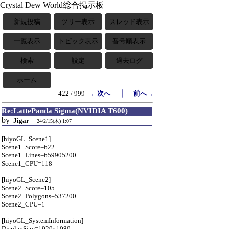
Crystal Dew World総合掲示板
新規投稿
ツリー表示
スレッド表示
一覧表示
トピック表示
番号順表示
検索
設定
過去ログ
ホーム
｜
422 / 999
←次へ
前へ→
Re:LattePanda Sigma(NVIDIA T600)
by
Jigar
24/2/15(木) 1:07
[hiyoGL_Scene1]
Scene1_Score=622
Scene1_Lines=659905200
Scene1_CPU=118
[hiyoGL_Scene2]
Scene2_Score=105
Scene2_Polygons=537200
Scene2_CPU=1
[hiyoGL_SystemInformation]
DisplaySize=1920x1080