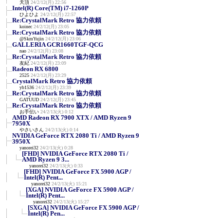
天頂
24/2/12(月) 22:56
Intel(R) Core(TM) i7-1260P
ひよひよ
24/2/12(月) 22:57
Re:CrystalMark Retro 協力依頼
koinec
24/2/12(月) 23:05
Re:CrystalMark Retro 協力依頼
@SkmYujin
24/2/12(月) 23:06
GALLERIA GCR1660TGF-QCG
nao
24/2/12(月) 23:08
Re:CrystalMark Retro 協力依頼
友紀
24/2/12(月) 23:09
Radeon RX 6800
2525
24/2/12(月) 23:29
CrystalMark Retro 協力依頼
yb1536
24/2/12(月) 23:39
Re:CrystalMark Retro 協力依頼
GATUUD
24/2/12(月) 23:45
Re:CrystalMark Retro 協力依頼
お手伝い
24/2/13(火) 0:12
AMD Radeon RX 7900 XTX / AMD Ryzen 9
7950X
やさいさん
24/2/13(火) 0:14
NVIDIA GeForce RTX 2080 Ti / AMD Ryzen 9
3950X
yanorei32
24/2/13(火) 0:28
[FHD] NVIDIA GeForce RTX 2080 Ti /
AMD Ryzen 9 3...
yanorei32
24/2/13(火) 0:33
[FHD] NVIDIA GeForce FX 5900 AGP /
Intel(R) Pent...
yanorei32
24/2/13(火) 15:21
[XGA] NVIDIA GeForce FX 5900 AGP /
Intel(R) Pent...
yanorei32
24/2/13(火) 15:27
[SXGA] NVIDIA GeForce FX 5900 AGP /
Intel(R) Pen...