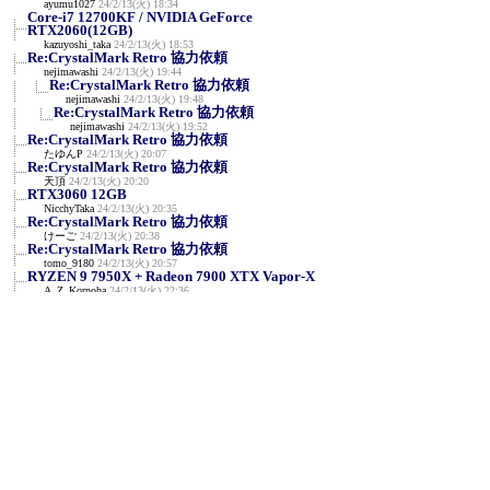
ayumu1027
24/2/13(火) 18:34
Core-i7 12700KF / NVIDIA GeForce
RTX2060(12GB)
kazuyoshi_taka
24/2/13(火) 18:53
Re:CrystalMark Retro 協力依頼
nejimawashi
24/2/13(火) 19:44
Re:CrystalMark Retro 協力依頼
nejimawashi
24/2/13(火) 19:48
Re:CrystalMark Retro 協力依頼
nejimawashi
24/2/13(火) 19:52
Re:CrystalMark Retro 協力依頼
たゆんP
24/2/13(火) 20:07
Re:CrystalMark Retro 協力依頼
天頂
24/2/13(火) 20:20
RTX3060 12GB
NicchyTaka
24/2/13(火) 20:35
Re:CrystalMark Retro 協力依頼
けーご
24/2/13(火) 20:38
Re:CrystalMark Retro 協力依頼
tomo_9180
24/2/13(火) 20:57
RYZEN 9 7950X + Radeon 7900 XTX Vapor-X
A_Z_Kornoha
24/2/13(火) 22:36
NVIDIA GeForce RTX 3090 / AMD Ryzen 7
7800X3D
en129
24/2/13(火) 23:12
R9 7950X3D/RTX3090
y
24/2/13(火) 23:25
AMD Ryzen 7 5700X / Radeon RX 570
せいじん
24/2/14(水) 0:06
NVIDIA RTX A400 & i5-11400F
みね
24/2/14(水) 0:57
RTX4090 i9-14900K 定格
siro
24/2/14(水) 1:49
Re:RTX4090 i9-14900K 定格
siro
24/2/14(水) 1:54
Core i7-2600 / GeForce GTX 1650