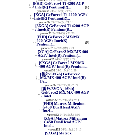
[FHD] GeForce4 Ti 4200 AGP
/ Intel(R) Pentium(R)...
(F)
yanorei32
24/2/14(水) 21:15
[XGA] GeForce4 Ti 4200 AGP /
Intel(R) Pentium(R)...
yanorei32
24/2/14(水) 21:18
[SXGA] GeForce4 Ti 4200 AGP
/ Intel(R) Pentium(R...
yanorei32
24/2/14(水) 21:23
[FHD] GeForce2 MX/MX
400 AGP / Intel(R)
(F)
Pentium(...
yanorei32
24/2/15(木) 2:24
[XGA] GeForce2 MX/MX 400
AGP / Intel(R) Pentium(...
yanorei32
24/2/15(木) 2:27
[SXGA] GeForce2 MX/MX
400 AGP / Intel(R) Pentium...
yanorei32
24/2/15(木) 2:28
[番外/SVGA] GeForce2
MX/MX 400 AGP / Intel(R)
Pe...
yanorei32
24/2/15(木) 2:39
[番外/SVGA_16bit]
GeForce2 MX/MX 400 AGP
/ Intel...
yanorei32
24/2/15(木) 2:44
[FHD] Matrox Millenium
G450 DualHead AGP /
Intel...
yanorei32
24/2/15(木) 3:09
[XGA] Matrox Millenium
G450 DualHead AGP /
Intel...
yanorei32
24/2/15(木) 3:10
[SXGA] Matrox