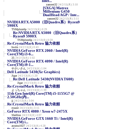
Intel...
yanorei32
24/2/15(木) 3:10
[SXGA] Matrox
Millenium G450
DualHead AGP / Inte...
yanorei32
24/2/15(木) 3:11
NVIDIA RTX A5000（旧Quadro系）Ryzen9
5900X
TSMplxm6p
24/2/13(火) 0:29
Re:NVIDIA RTX A5000（旧Quadro系）
Ryzen9 5900X
TSMplxm6p
24/2/13(火) 0:59
Re:CrystalMark Retro 協力依頼
hwitn
24/2/13(火) 0:43
NVIDIA GeForce RTX 2060 / Intel(R)
Core(TM) i3-6...
25
24/2/13(火) 1:02
NVIDIA GeForce RTX 4090 / Intel(R)
Core(TM) i9-1...
やさいさん
24/2/13(火) 1:04
Dell Latitude 5430(Xe Graphics)
Jigar
24/2/13(火) 1:20
Re:Dell Latitude 5430(NVIDIA T600)
Jigar
24/2/13(火) 1:27
Re:CrystalMark Retro 協力依頼
よっちゃん
24/2/13(火) 1:39
11th Gen Intel(R) Core(TM) i5-1155G7 @
2.50GHz(内...
jj
24/2/13(火) 3:04
Re:CrystalMark Retro 協力依頼
ryuzot
24/2/13(火) 3:15
GeForce RTX 4080 / Xeon w7-2475X
Shellius
24/2/13(火) 4:07
NVIDIA GeForce GTX 1660 Ti / Intel(R)
Core(TM) i...
ayumu1027
24/2/13(火) 4:28