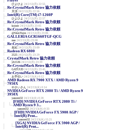
Player
ひよひよ
24/2/12(月) 22:55
Re:CrystalMark Retro 協力依頼
天頂
24/2/12(月) 22:56
Intel(R) Core(TM) i7-1260P
ひよひよ
24/2/12(月) 22:57
Re:CrystalMark Retro 協力依頼
koinec
24/2/12(月) 23:05
Re:CrystalMark Retro 協力依頼
@SkmYujin
24/2/12(月) 23:06
GALLERIA GCR1660TGF-QCG
nao
24/2/12(月) 23:08
Re:CrystalMark Retro 協力依頼
友紀
24/2/12(月) 23:09
Radeon RX 6800
2525
24/2/12(月) 23:29
CrystalMark Retro 協力依頼
yb1536
24/2/12(月) 23:39
Re:CrystalMark Retro 協力依頼
GATUUD
24/2/12(月) 23:45
Re:CrystalMark Retro 協力依頼
お手伝い
24/2/13(火) 0:12
AMD Radeon RX 7900 XTX / AMD Ryzen 9
7950X
やさいさん
24/2/13(火) 0:14
NVIDIA GeForce RTX 2080 Ti / AMD Ryzen 9
3950X
yanorei32
24/2/13(火) 0:28
[FHD] NVIDIA GeForce RTX 2080 Ti /
AMD Ryzen 9 3...
yanorei32
24/2/13(火) 0:33
[FHD] NVIDIA GeForce FX 5900 AGP /
Intel(R) Pent...
yanorei32
24/2/13(火) 15:21
[XGA] NVIDIA GeForce FX 5900 AGP /
Intel(R) Pent...