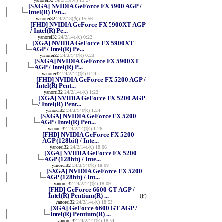
yanorei32
24/2/13(火) 15:27
[SXGA] NVIDIA GeForce FX 5900 AGP /
Intel(R) Pen...
yanorei32
24/2/13(火) 15:56
[FHD] NVIDIA GeForce FX 5900XT AGP
/ Intel(R) Pe...
yanorei32
24/2/14(水) 0:22
[XGA] NVIDIA GeForce FX 5900XT
AGP / Intel(R) Pe...
yanorei32
24/2/14(水) 0:23
[SXGA] NVIDIA GeForce FX 5900XT
AGP / Intel(R) P...
yanorei32
24/2/14(水) 0:24
[FHD] NVIDIA GeForce FX 5200 AGP /
Intel(R) Pent...
yanorei32
24/2/14(水) 1:22
[XGA] NVIDIA GeForce FX 5200 AGP
/ Intel(R) Pent...
yanorei32
24/2/14(水) 1:24
[SXGA] NVIDIA GeForce FX 5200
AGP / Intel(R) Pen...
yanorei32
24/2/14(水) 1:26
[FHD] NVIDIA GeForce FX 5200
AGP (128bit) / Inte...
yanorei32
24/2/14(水) 18:06
[XGA] NVIDIA GeForce FX 5200
AGP (128bit) / Inte...
yanorei32
24/2/14(水) 18:08
[SXGA] NVIDIA GeForce FX 5200
AGP (128bit) / Int...
yanorei32
24/2/14(水) 18:09
[FHD] GeForce 6600 GT AGP /
Intel(R) Pentium(R) ...
(F)
yanorei32
24/2/14(水) 18:52
[XGA] GeForce 6600 GT AGP /
Intel(R) Pentium(R) ...
yanorei32
24/2/14(水) 18:54