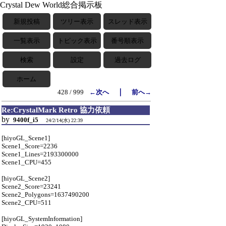
Crystal Dew World総合掲示板
新規投稿
ツリー表示
スレッド表示
一覧表示
トピック表示
番号順表示
検索
設定
過去ログ
ホーム
｜
428 / 999
←次へ
前へ→
Re:CrystalMark Retro 協力依頼
by
9400f_i5
24/2/14(水) 22:39
[hiyoGL_Scene1]
Scene1_Score=2236
Scene1_Lines=2193300000
Scene1_CPU=455
[hiyoGL_Scene2]
Scene2_Score=23241
Scene2_Polygons=1637490200
Scene2_CPU=511
[hiyoGL_SystemInformation]