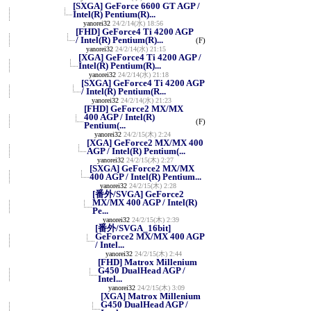
[SXGA] GeForce 6600 GT AGP /
Intel(R) Pentium(R)...
yanorei32
24/2/14(水) 18:56
[FHD] GeForce4 Ti 4200 AGP
/ Intel(R) Pentium(R)...
(F)
yanorei32
24/2/14(水) 21:15
[XGA] GeForce4 Ti 4200 AGP /
Intel(R) Pentium(R)...
yanorei32
24/2/14(水) 21:18
[SXGA] GeForce4 Ti 4200 AGP
/ Intel(R) Pentium(R...
yanorei32
24/2/14(水) 21:23
[FHD] GeForce2 MX/MX
400 AGP / Intel(R)
(F)
Pentium(...
yanorei32
24/2/15(木) 2:24
[XGA] GeForce2 MX/MX 400
AGP / Intel(R) Pentium(...
yanorei32
24/2/15(木) 2:27
[SXGA] GeForce2 MX/MX
400 AGP / Intel(R) Pentium...
yanorei32
24/2/15(木) 2:28
[番外/SVGA] GeForce2
MX/MX 400 AGP / Intel(R)
Pe...
yanorei32
24/2/15(木) 2:39
[番外/SVGA_16bit]
GeForce2 MX/MX 400 AGP
/ Intel...
yanorei32
24/2/15(木) 2:44
[FHD] Matrox Millenium
G450 DualHead AGP /
Intel...
yanorei32
24/2/15(木) 3:09
[XGA] Matrox Millenium
G450 DualHead AGP /