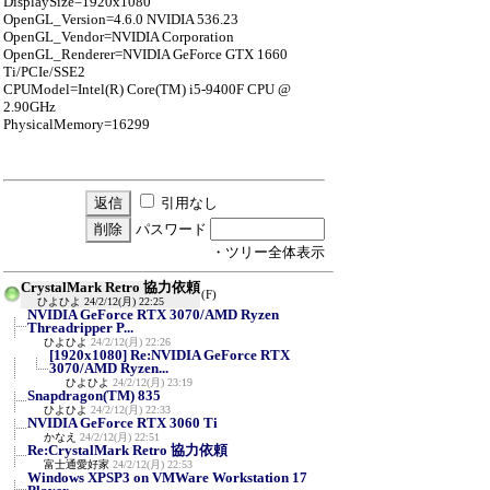
DisplaySize=1920x1080
OpenGL_Version=4.6.0 NVIDIA 536.23
OpenGL_Vendor=NVIDIA Corporation
OpenGL_Renderer=NVIDIA GeForce GTX 1660
Ti/PCIe/SSE2
CPUModel=Intel(R) Core(TM) i5-9400F CPU @
2.90GHz
PhysicalMemory=16299
引用なし
パスワード
・ツリー全体表示
CrystalMark Retro 協力依頼
(F)
ひよひよ
24/2/12(月) 22:25
NVIDIA GeForce RTX 3070/AMD Ryzen
Threadripper P...
ひよひよ
24/2/12(月) 22:26
[1920x1080] Re:NVIDIA GeForce RTX
3070/AMD Ryzen...
ひよひよ
24/2/12(月) 23:19
Snapdragon(TM) 835
ひよひよ
24/2/12(月) 22:33
NVIDIA GeForce RTX 3060 Ti
かなえ
24/2/12(月) 22:51
Re:CrystalMark Retro 協力依頼
富士通愛好家
24/2/12(月) 22:53
Windows XPSP3 on VMWare Workstation 17