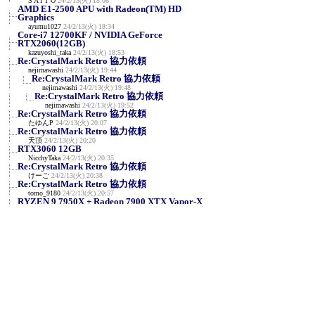
S A I T O
24/2/13(火) 18:06
AMD E1-2500 APU with Radeon(TM) HD
Graphics
ayumu1027
24/2/13(火) 18:34
Core-i7 12700KF / NVIDIA GeForce
RTX2060(12GB)
kazuyoshi_taka
24/2/13(火) 18:53
Re:CrystalMark Retro 協力依頼
nejimawashi
24/2/13(火) 19:44
Re:CrystalMark Retro 協力依頼
nejimawashi
24/2/13(火) 19:48
Re:CrystalMark Retro 協力依頼
nejimawashi
24/2/13(火) 19:52
Re:CrystalMark Retro 協力依頼
たゆんP
24/2/13(火) 20:07
Re:CrystalMark Retro 協力依頼
天頂
24/2/13(火) 20:20
RTX3060 12GB
NicchyTaka
24/2/13(火) 20:35
Re:CrystalMark Retro 協力依頼
けーご
24/2/13(火) 20:38
Re:CrystalMark Retro 協力依頼
tomo_9180
24/2/13(火) 20:57
RYZEN 9 7950X + Radeon 7900 XTX Vapor-X
A_Z_Kornoha
24/2/13(火) 22:36
NVIDIA GeForce RTX 3090 / AMD Ryzen 7
7800X3D
en129
24/2/13(火) 23:12
R9 7950X3D/RTX3090
y
24/2/13(火) 23:25
AMD Ryzen 7 5700X / Radeon RX 570
せいじん
24/2/14(水) 0:06
NVIDIA RTX A400 & i5-11400F
みね
24/2/14(水) 0:57
RTX4090 i9-14900K 定格
siro
24/2/14(水) 1:49