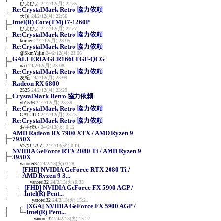
ひよひよ
24/2/12(月) 22:55
Re:CrystalMark Retro 協力依頼
天頂
24/2/12(月) 22:56
Intel(R) Core(TM) i7-1260P
ひよひよ
24/2/12(月) 22:57
Re:CrystalMark Retro 協力依頼
koinec
24/2/12(月) 23:05
Re:CrystalMark Retro 協力依頼
@SkmYujin
24/2/12(月) 23:06
GALLERIA GCR1660TGF-QCG
nao
24/2/12(月) 23:08
Re:CrystalMark Retro 協力依頼
友紀
24/2/12(月) 23:09
Radeon RX 6800
2525
24/2/12(月) 23:29
CrystalMark Retro 協力依頼
yb1536
24/2/12(月) 23:39
Re:CrystalMark Retro 協力依頼
GATUUD
24/2/12(月) 23:45
Re:CrystalMark Retro 協力依頼
お手伝い
24/2/13(火) 0:12
AMD Radeon RX 7900 XTX / AMD Ryzen 9
7950X
やさいさん
24/2/13(火) 0:14
NVIDIA GeForce RTX 2080 Ti / AMD Ryzen 9
3950X
yanorei32
24/2/13(火) 0:28
[FHD] NVIDIA GeForce RTX 2080 Ti /
AMD Ryzen 9 3...
yanorei32
24/2/13(火) 0:33
[FHD] NVIDIA GeForce FX 5900 AGP /
Intel(R) Pent...
yanorei32
24/2/13(火) 15:21
[XGA] NVIDIA GeForce FX 5900 AGP /
Intel(R) Pent...
yanorei32
24/2/13(火) 15:27