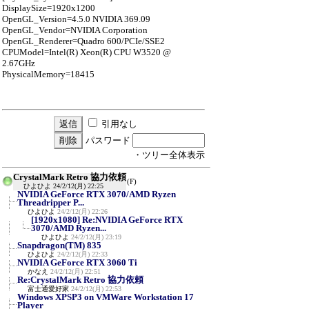
DisplaySize=1920x1200
OpenGL_Version=4.5.0 NVIDIA 369.09
OpenGL_Vendor=NVIDIA Corporation
OpenGL_Renderer=Quadro 600/PCIe/SSE2
CPUModel=Intel(R) Xeon(R) CPU W3520 @
2.67GHz
PhysicalMemory=18415
引用なし
パスワード
・ツリー全体表示
CrystalMark Retro 協力依頼
(F)
ひよひよ
24/2/12(月) 22:25
NVIDIA GeForce RTX 3070/AMD Ryzen
Threadripper P...
ひよひよ
24/2/12(月) 22:26
[1920x1080] Re:NVIDIA GeForce RTX
3070/AMD Ryzen...
ひよひよ
24/2/12(月) 23:19
Snapdragon(TM) 835
ひよひよ
24/2/12(月) 22:33
NVIDIA GeForce RTX 3060 Ti
かなえ
24/2/12(月) 22:51
Re:CrystalMark Retro 協力依頼
富士通愛好家
24/2/12(月) 22:53
Windows XPSP3 on VMWare Workstation 17
Player