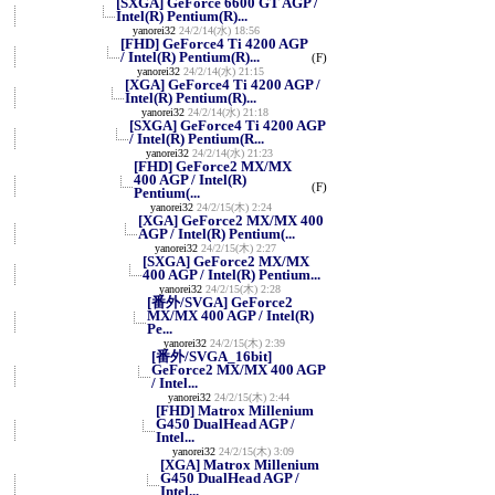
[SXGA] GeForce 6600 GT AGP /
Intel(R) Pentium(R)...
yanorei32
24/2/14(水) 18:56
[FHD] GeForce4 Ti 4200 AGP
/ Intel(R) Pentium(R)...
(F)
yanorei32
24/2/14(水) 21:15
[XGA] GeForce4 Ti 4200 AGP /
Intel(R) Pentium(R)...
yanorei32
24/2/14(水) 21:18
[SXGA] GeForce4 Ti 4200 AGP
/ Intel(R) Pentium(R...
yanorei32
24/2/14(水) 21:23
[FHD] GeForce2 MX/MX
400 AGP / Intel(R)
(F)
Pentium(...
yanorei32
24/2/15(木) 2:24
[XGA] GeForce2 MX/MX 400
AGP / Intel(R) Pentium(...
yanorei32
24/2/15(木) 2:27
[SXGA] GeForce2 MX/MX
400 AGP / Intel(R) Pentium...
yanorei32
24/2/15(木) 2:28
[番外/SVGA] GeForce2
MX/MX 400 AGP / Intel(R)
Pe...
yanorei32
24/2/15(木) 2:39
[番外/SVGA_16bit]
GeForce2 MX/MX 400 AGP
/ Intel...
yanorei32
24/2/15(木) 2:44
[FHD] Matrox Millenium
G450 DualHead AGP /
Intel...
yanorei32
24/2/15(木) 3:09
[XGA] Matrox Millenium
G450 DualHead AGP /
Intel...