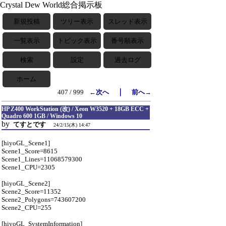
Crystal Dew World総合掲示板
新規投稿
ツリー表示
スレッド表示
一覧表示
トピック表示
番号順表示
検索
設定
過去ログ
ホーム
｜
407 / 999
←次へ
前へ→
HP Z400 WorkStation (改) / Xeon W3520 + 18GB ECC +
Quadro 600 1GB / Windows 10
by
てすとです
24/2/15(木) 14:47
[hiyoGL_Scene1]
Scene1_Score=8615
Scene1_Lines=11068579300
Scene1_CPU=2305
[hiyoGL_Scene2]
Scene2_Score=11352
Scene2_Polygons=743607200
Scene2_CPU=255
[hiyoGL_SystemInformation]