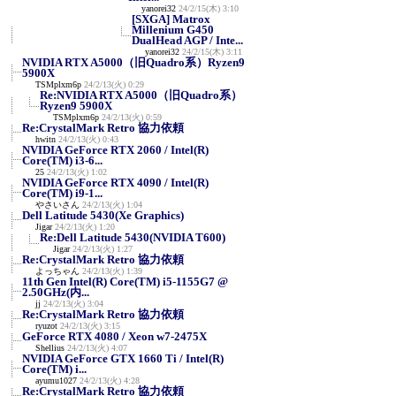
yanorei32
24/2/15(木) 3:10
[SXGA] Matrox
Millenium G450
DualHead AGP / Inte...
yanorei32
24/2/15(木) 3:11
NVIDIA RTX A5000（旧Quadro系）Ryzen9
5900X
TSMplxm6p
24/2/13(火) 0:29
Re:NVIDIA RTX A5000（旧Quadro系）
Ryzen9 5900X
TSMplxm6p
24/2/13(火) 0:59
Re:CrystalMark Retro 協力依頼
hwitn
24/2/13(火) 0:43
NVIDIA GeForce RTX 2060 / Intel(R)
Core(TM) i3-6...
25
24/2/13(火) 1:02
NVIDIA GeForce RTX 4090 / Intel(R)
Core(TM) i9-1...
やさいさん
24/2/13(火) 1:04
Dell Latitude 5430(Xe Graphics)
Jigar
24/2/13(火) 1:20
Re:Dell Latitude 5430(NVIDIA T600)
Jigar
24/2/13(火) 1:27
Re:CrystalMark Retro 協力依頼
よっちゃん
24/2/13(火) 1:39
11th Gen Intel(R) Core(TM) i5-1155G7 @
2.50GHz(内...
jj
24/2/13(火) 3:04
Re:CrystalMark Retro 協力依頼
ryuzot
24/2/13(火) 3:15
GeForce RTX 4080 / Xeon w7-2475X
Shellius
24/2/13(火) 4:07
NVIDIA GeForce GTX 1660 Ti / Intel(R)
Core(TM) i...
ayumu1027
24/2/13(火) 4:28
Re:CrystalMark Retro 協力依頼