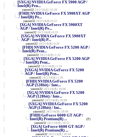
[SXGA] NVIDIA GeForce FX 5900 AGP /
Intel(R) Pen...
yanorei32
24/2/13(火) 15:56
[FHD] NVIDIA GeForce FX 5900XT AGP
/ Intel(R) Pe...
yanorei32
24/2/14(水) 0:22
[XGA] NVIDIA GeForce FX 5900XT
AGP / Intel(R) Pe...
yanorei32
24/2/14(水) 0:23
[SXGA] NVIDIA GeForce FX 5900XT
AGP / Intel(R) P...
yanorei32
24/2/14(水) 0:24
[FHD] NVIDIA GeForce FX 5200 AGP /
Intel(R) Pent...
yanorei32
24/2/14(水) 1:22
[XGA] NVIDIA GeForce FX 5200 AGP
/ Intel(R) Pent...
yanorei32
24/2/14(水) 1:24
[SXGA] NVIDIA GeForce FX 5200
AGP / Intel(R) Pen...
yanorei32
24/2/14(水) 1:26
[FHD] NVIDIA GeForce FX 5200
AGP (128bit) / Inte...
yanorei32
24/2/14(水) 18:06
[XGA] NVIDIA GeForce FX 5200
AGP (128bit) / Inte...
yanorei32
24/2/14(水) 18:08
[SXGA] NVIDIA GeForce FX 5200
AGP (128bit) / Int...
yanorei32
24/2/14(水) 18:09
[FHD] GeForce 6600 GT AGP /
Intel(R) Pentium(R) ...
(F)
yanorei32
24/2/14(水) 18:52
[XGA] GeForce 6600 GT AGP /
Intel(R) Pentium(R) ...
yanorei32
24/2/14(水) 18:54