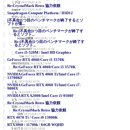
くさば
24/2/13(火) 4:39
Re:CrystalMark Retro 協力依頼
magicat
24/2/13(火) 8:49
Snapdragon Compute Platform / D3D12
やさいさん
24/2/13(火) 9:22
[不具合]1つ目のベンチマークが終了するとソ
フトが落...
ayumu1027
24/2/13(火) 12:18
Re:[不具合]1つ目のベンチマークが終了す
るとソフト...
koinec@開発
24/2/13(火) 12:54
Re:[不具合]1つ目のベンチマークが終了す
るとソフト...
ayumu1027
24/2/13(火) 15:18
Core i5-520M / Intel HD Graphics
Cai
24/2/14(水) 8:31
GeForce RTX 4060/Core i5 3570K
0001TSUGUA
24/2/13(火) 14:04
Re:GeForce RTX 4060/Core i5 3570K
0001TSUGUA
24/2/13(火) 14:15
NVIDIA GeForce RTX 4060 Ti/Intel Core i7-
13700KF
とも
24/2/13(火) 14:54
NVIDIA GeForce RTX 4060 Ti/Intel Core i7-
9800X
とも
24/2/13(火) 14:57
NVIDIA RTX A2000/Intel Core i5-9500F
とも
24/2/13(火) 15:03
Re:CrystalMark Retro 協力依頼
日向
24/2/13(火) 17:10
Re:CrystalMark Retro 協力依頼
日向
24/2/13(火) 17:29
RTX 4070 Ti / Core i9 13900K
たんしー
24/2/13(火) 17:52
RTX3060 / 11700k / 64GB WQHD
S A I T O
24/2/13(火) 18:06