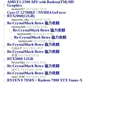
AMD E1-2500 APU with Radeon(TM) HD
Graphics
ayumu1027
24/2/13(火) 18:34
Core-i7 12700KF / NVIDIA GeForce
RTX2060(12GB)
kazuyoshi_taka
24/2/13(火) 18:53
Re:CrystalMark Retro 協力依頼
nejimawashi
24/2/13(火) 19:44
Re:CrystalMark Retro 協力依頼
nejimawashi
24/2/13(火) 19:48
Re:CrystalMark Retro 協力依頼
nejimawashi
24/2/13(火) 19:52
Re:CrystalMark Retro 協力依頼
たゆんP
24/2/13(火) 20:07
Re:CrystalMark Retro 協力依頼
天頂
24/2/13(火) 20:20
RTX3060 12GB
NicchyTaka
24/2/13(火) 20:35
Re:CrystalMark Retro 協力依頼
けーご
24/2/13(火) 20:38
Re:CrystalMark Retro 協力依頼
tomo_9180
24/2/13(火) 20:57
RYZEN 9 7950X + Radeon 7900 XTX Vapor-X
A_Z_Kornoha
24/2/13(火) 22:36
NVIDIA GeForce RTX 3090 / AMD Ryzen 7
7800X3D
en129
24/2/13(火) 23:12
R9 7950X3D/RTX3090
y
24/2/13(火) 23:25
AMD Ryzen 7 5700X / Radeon RX 570
せいじん
24/2/14(水) 0:06
NVIDIA RTX A400 & i5-11400F
みね
24/2/14(水) 0:57
RTX4090 i9-14900K 定格
siro
24/2/14(水) 1:49
Re:RTX4090 i9-14900K 定格