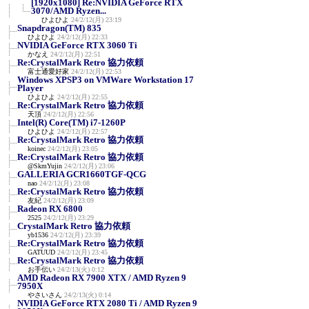
[1920x1080] Re:NVIDIA GeForce RTX
3070/AMD Ryzen...
ひよひよ
24/2/12(月) 23:19
Snapdragon(TM) 835
ひよひよ
24/2/12(月) 22:33
NVIDIA GeForce RTX 3060 Ti
かなえ
24/2/12(月) 22:51
Re:CrystalMark Retro 協力依頼
富士通愛好家
24/2/12(月) 22:53
Windows XPSP3 on VMWare Workstation 17
Player
ひよひよ
24/2/12(月) 22:55
Re:CrystalMark Retro 協力依頼
天頂
24/2/12(月) 22:56
Intel(R) Core(TM) i7-1260P
ひよひよ
24/2/12(月) 22:57
Re:CrystalMark Retro 協力依頼
koinec
24/2/12(月) 23:05
Re:CrystalMark Retro 協力依頼
@SkmYujin
24/2/12(月) 23:06
GALLERIA GCR1660TGF-QCG
nao
24/2/12(月) 23:08
Re:CrystalMark Retro 協力依頼
友紀
24/2/12(月) 23:09
Radeon RX 6800
2525
24/2/12(月) 23:29
CrystalMark Retro 協力依頼
yb1536
24/2/12(月) 23:39
Re:CrystalMark Retro 協力依頼
GATUUD
24/2/12(月) 23:45
Re:CrystalMark Retro 協力依頼
お手伝い
24/2/13(火) 0:12
AMD Radeon RX 7900 XTX / AMD Ryzen 9
7950X
やさいさん
24/2/13(火) 0:14
NVIDIA GeForce RTX 2080 Ti / AMD Ryzen 9