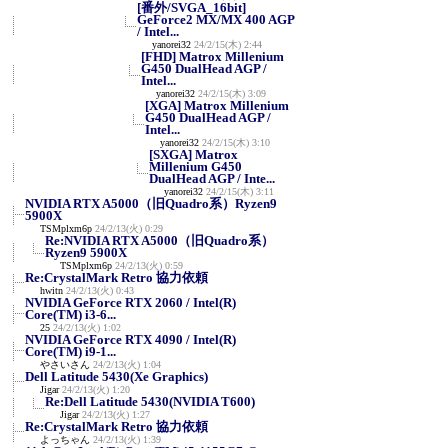
[番外/SVGA_16bit]
GeForce2 MX/MX 400 AGP
/ Intel...
yanorei32
24/2/15(木) 2:44
[FHD] Matrox Millenium
G450 DualHead AGP /
Intel...
yanorei32
24/2/15(木) 3:09
[XGA] Matrox Millenium
G450 DualHead AGP /
Intel...
yanorei32
24/2/15(木) 3:10
[SXGA] Matrox
Millenium G450
DualHead AGP / Inte...
yanorei32
24/2/15(木) 3:11
NVIDIA RTX A5000（旧Quadro系）Ryzen9
5900X
TSMplxm6p
24/2/13(火) 0:29
Re:NVIDIA RTX A5000（旧Quadro系）
Ryzen9 5900X
TSMplxm6p
24/2/13(火) 0:59
Re:CrystalMark Retro 協力依頼
hwitn
24/2/13(火) 0:43
NVIDIA GeForce RTX 2060 / Intel(R)
Core(TM) i3-6...
25
24/2/13(火) 1:02
NVIDIA GeForce RTX 4090 / Intel(R)
Core(TM) i9-1...
やさいさん
24/2/13(火) 1:04
Dell Latitude 5430(Xe Graphics)
Jigar
24/2/13(火) 1:20
Re:Dell Latitude 5430(NVIDIA T600)
Jigar
24/2/13(火) 1:27
Re:CrystalMark Retro 協力依頼
よっちゃん
24/2/13(火) 1:39