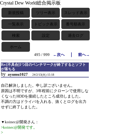
Crystal Dew World総合掲示板
新規投稿
ツリー表示
スレッド表示
一覧表示
トピック表示
番号順表示
検索
設定
過去ログ
ホーム
｜
495 / 999
←次へ
前へ→
Re:[不具合]1つ目のベンチマークが終了するとソフト
が落ちる
by
ayumu1027
24/2/13(火) 15:18
自己解決しました。申し訳ございません。
原因は不明ですが、3年程前にクローンで使用しな
くなったHDDを接続したところ成功しました。
不調の方はドライバを入れる、抜くとログを出力
せずに終了しました。
▼koinec@開発さん：
>koinec@開発です。
>