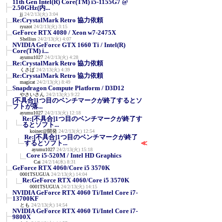
11th Gen Intel(R) Core(TM) i5-1155G7 @
2.50GHz(内...
jj
24/2/13(火) 3:04
Re:CrystalMark Retro 協力依頼
ryuzot
24/2/13(火) 3:15
GeForce RTX 4080 / Xeon w7-2475X
Shellius
24/2/13(火) 4:07
NVIDIA GeForce GTX 1660 Ti / Intel(R)
Core(TM) i...
ayumu1027
24/2/13(火) 4:28
Re:CrystalMark Retro 協力依頼
くさば
24/2/13(火) 4:39
Re:CrystalMark Retro 協力依頼
magicat
24/2/13(火) 8:49
Snapdragon Compute Platform / D3D12
やさいさん
24/2/13(火) 9:22
[不具合]1つ目のベンチマークが終了するとソ
フトが落...
ayumu1027
24/2/13(火) 12:18
Re:[不具合]1つ目のベンチマークが終了す
るとソフト...
koinec@開発
24/2/13(火) 12:54
Re:[不具合]1つ目のベンチマークが終了
するとソフト...
≪
ayumu1027
24/2/13(火) 15:18
Core i5-520M / Intel HD Graphics
Cai
24/2/14(水) 8:31
GeForce RTX 4060/Core i5 3570K
0001TSUGUA
24/2/13(火) 14:04
Re:GeForce RTX 4060/Core i5 3570K
0001TSUGUA
24/2/13(火) 14:15
NVIDIA GeForce RTX 4060 Ti/Intel Core i7-
13700KF
とも
24/2/13(火) 14:54
NVIDIA GeForce RTX 4060 Ti/Intel Core i7-
9800X