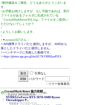
>動作確認＆ご報告、どうもありがとうございま
す。
>お手数お掛けしますが、もし可能であれば、実行
ファイルがあるフォルダに生成されている
「CrystalMarkRetroOGL.log」ファイルをご提供い
ただけないでしょうか？
>
>よろしくお願いします。
>
>▼ayumu1027さん：
>>MS標準ドライバだと成功しますが、AMDから
落としたドライバだと成功しません。
>>ベンチマークに失敗した動画です。
>>
https://photos.app.goo.gl/xhzXC7KVMRQouPfZA
引用なし
パスワード
・ツリー全体表示
CrystalMark Retro 協力依頼
(F)
ひよひよ
24/2/12(月) 22:25
NVIDIA GeForce RTX 3070/AMD Ryzen
Threadripper P...
ひよひよ
24/2/12(月) 22:26