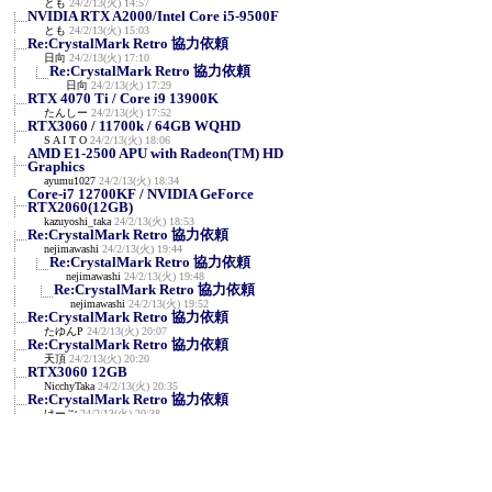
とも
24/2/13(火) 14:57
NVIDIA RTX A2000/Intel Core i5-9500F
とも
24/2/13(火) 15:03
Re:CrystalMark Retro 協力依頼
日向
24/2/13(火) 17:10
Re:CrystalMark Retro 協力依頼
日向
24/2/13(火) 17:29
RTX 4070 Ti / Core i9 13900K
たんしー
24/2/13(火) 17:52
RTX3060 / 11700k / 64GB WQHD
S A I T O
24/2/13(火) 18:06
AMD E1-2500 APU with Radeon(TM) HD
Graphics
ayumu1027
24/2/13(火) 18:34
Core-i7 12700KF / NVIDIA GeForce
RTX2060(12GB)
kazuyoshi_taka
24/2/13(火) 18:53
Re:CrystalMark Retro 協力依頼
nejimawashi
24/2/13(火) 19:44
Re:CrystalMark Retro 協力依頼
nejimawashi
24/2/13(火) 19:48
Re:CrystalMark Retro 協力依頼
nejimawashi
24/2/13(火) 19:52
Re:CrystalMark Retro 協力依頼
たゆんP
24/2/13(火) 20:07
Re:CrystalMark Retro 協力依頼
天頂
24/2/13(火) 20:20
RTX3060 12GB
NicchyTaka
24/2/13(火) 20:35
Re:CrystalMark Retro 協力依頼
けーご
24/2/13(火) 20:38
Re:CrystalMark Retro 協力依頼
tomo_9180
24/2/13(火) 20:57
RYZEN 9 7950X + Radeon 7900 XTX Vapor-X
A_Z_Kornoha
24/2/13(火) 22:36
NVIDIA GeForce RTX 3090 / AMD Ryzen 7