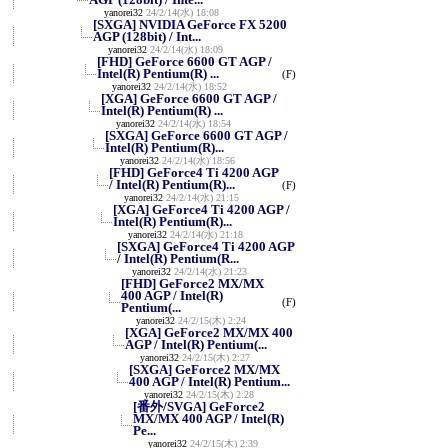
yanorei32
24/2/14(水) 18:08
[SXGA] NVIDIA GeForce FX 5200
AGP (128bit) / Int...
yanorei32
24/2/14(水) 18:09
[FHD] GeForce 6600 GT AGP /
Intel(R) Pentium(R) ...
(F)
yanorei32
24/2/14(水) 18:52
[XGA] GeForce 6600 GT AGP /
Intel(R) Pentium(R) ...
yanorei32
24/2/14(水) 18:54
[SXGA] GeForce 6600 GT AGP /
Intel(R) Pentium(R)...
yanorei32
24/2/14(水) 18:56
[FHD] GeForce4 Ti 4200 AGP
/ Intel(R) Pentium(R)...
(F)
yanorei32
24/2/14(水) 21:15
[XGA] GeForce4 Ti 4200 AGP /
Intel(R) Pentium(R)...
yanorei32
24/2/14(水) 21:18
[SXGA] GeForce4 Ti 4200 AGP
/ Intel(R) Pentium(R...
yanorei32
24/2/14(水) 21:23
[FHD] GeForce2 MX/MX
400 AGP / Intel(R)
(F)
Pentium(...
yanorei32
24/2/15(木) 2:24
[XGA] GeForce2 MX/MX 400
AGP / Intel(R) Pentium(...
yanorei32
24/2/15(木) 2:27
[SXGA] GeForce2 MX/MX
400 AGP / Intel(R) Pentium...
yanorei32
24/2/15(木) 2:28
[番外/SVGA] GeForce2
MX/MX 400 AGP / Intel(R)
Pe...
yanorei32
24/2/15(木) 2:39