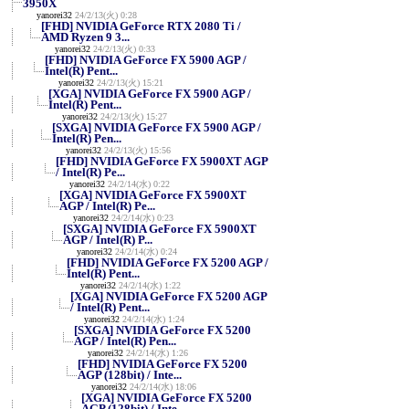
3950X
yanorei32
24/2/13(火) 0:28
[FHD] NVIDIA GeForce RTX 2080 Ti /
AMD Ryzen 9 3...
yanorei32
24/2/13(火) 0:33
[FHD] NVIDIA GeForce FX 5900 AGP /
Intel(R) Pent...
yanorei32
24/2/13(火) 15:21
[XGA] NVIDIA GeForce FX 5900 AGP /
Intel(R) Pent...
yanorei32
24/2/13(火) 15:27
[SXGA] NVIDIA GeForce FX 5900 AGP /
Intel(R) Pen...
yanorei32
24/2/13(火) 15:56
[FHD] NVIDIA GeForce FX 5900XT AGP
/ Intel(R) Pe...
yanorei32
24/2/14(水) 0:22
[XGA] NVIDIA GeForce FX 5900XT
AGP / Intel(R) Pe...
yanorei32
24/2/14(水) 0:23
[SXGA] NVIDIA GeForce FX 5900XT
AGP / Intel(R) P...
yanorei32
24/2/14(水) 0:24
[FHD] NVIDIA GeForce FX 5200 AGP /
Intel(R) Pent...
yanorei32
24/2/14(水) 1:22
[XGA] NVIDIA GeForce FX 5200 AGP
/ Intel(R) Pent...
yanorei32
24/2/14(水) 1:24
[SXGA] NVIDIA GeForce FX 5200
AGP / Intel(R) Pen...
yanorei32
24/2/14(水) 1:26
[FHD] NVIDIA GeForce FX 5200
AGP (128bit) / Inte...
yanorei32
24/2/14(水) 18:06
[XGA] NVIDIA GeForce FX 5200
AGP (128bit) / Inte...