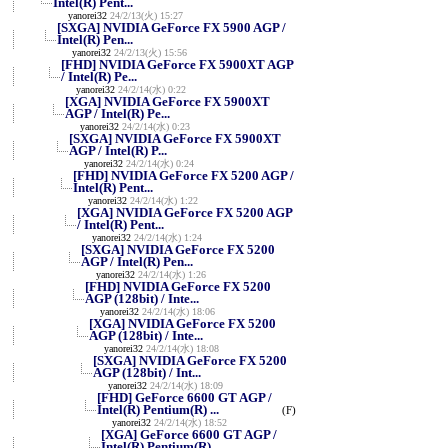
Intel(R) Pent...
yanorei32
24/2/13(火) 15:27
[SXGA] NVIDIA GeForce FX 5900 AGP /
Intel(R) Pen...
yanorei32
24/2/13(火) 15:56
[FHD] NVIDIA GeForce FX 5900XT AGP
/ Intel(R) Pe...
yanorei32
24/2/14(水) 0:22
[XGA] NVIDIA GeForce FX 5900XT
AGP / Intel(R) Pe...
yanorei32
24/2/14(水) 0:23
[SXGA] NVIDIA GeForce FX 5900XT
AGP / Intel(R) P...
yanorei32
24/2/14(水) 0:24
[FHD] NVIDIA GeForce FX 5200 AGP /
Intel(R) Pent...
yanorei32
24/2/14(水) 1:22
[XGA] NVIDIA GeForce FX 5200 AGP
/ Intel(R) Pent...
yanorei32
24/2/14(水) 1:24
[SXGA] NVIDIA GeForce FX 5200
AGP / Intel(R) Pen...
yanorei32
24/2/14(水) 1:26
[FHD] NVIDIA GeForce FX 5200
AGP (128bit) / Inte...
yanorei32
24/2/14(水) 18:06
[XGA] NVIDIA GeForce FX 5200
AGP (128bit) / Inte...
yanorei32
24/2/14(水) 18:08
[SXGA] NVIDIA GeForce FX 5200
AGP (128bit) / Int...
yanorei32
24/2/14(水) 18:09
[FHD] GeForce 6600 GT AGP /
Intel(R) Pentium(R) ...
(F)
yanorei32
24/2/14(水) 18:52
[XGA] GeForce 6600 GT AGP /
Intel(R) Pentium(R) ...