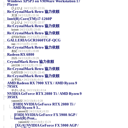
Windows XPSP3 on VMWare Workstation 17
Player
ひよひよ
24/2/12(月) 22:55
Re:CrystalMark Retro 協力依頼
天頂
24/2/12(月) 22:56
Intel(R) Core(TM) i7-1260P
ひよひよ
24/2/12(月) 22:57
Re:CrystalMark Retro 協力依頼
koinec
24/2/12(月) 23:05
Re:CrystalMark Retro 協力依頼
@SkmYujin
24/2/12(月) 23:06
GALLERIA GCR1660TGF-QCG
nao
24/2/12(月) 23:08
Re:CrystalMark Retro 協力依頼
友紀
24/2/12(月) 23:09
Radeon RX 6800
2525
24/2/12(月) 23:29
CrystalMark Retro 協力依頼
yb1536
24/2/12(月) 23:39
Re:CrystalMark Retro 協力依頼
GATUUD
24/2/12(月) 23:45
Re:CrystalMark Retro 協力依頼
お手伝い
24/2/13(火) 0:12
AMD Radeon RX 7900 XTX / AMD Ryzen 9
7950X
やさいさん
24/2/13(火) 0:14
NVIDIA GeForce RTX 2080 Ti / AMD Ryzen 9
3950X
yanorei32
24/2/13(火) 0:28
[FHD] NVIDIA GeForce RTX 2080 Ti /
AMD Ryzen 9 3...
yanorei32
24/2/13(火) 0:33
[FHD] NVIDIA GeForce FX 5900 AGP /
Intel(R) Pent...
yanorei32
24/2/13(火) 15:21
[XGA] NVIDIA GeForce FX 5900 AGP /