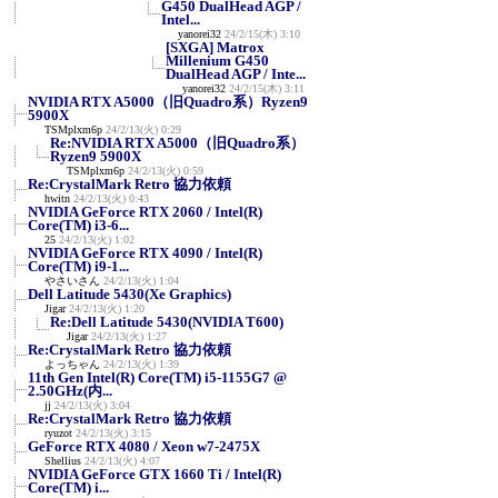
G450 DualHead AGP /
Intel...
yanorei32
24/2/15(木) 3:10
[SXGA] Matrox
Millenium G450
DualHead AGP / Inte...
yanorei32
24/2/15(木) 3:11
NVIDIA RTX A5000（旧Quadro系）Ryzen9
5900X
TSMplxm6p
24/2/13(火) 0:29
Re:NVIDIA RTX A5000（旧Quadro系）
Ryzen9 5900X
TSMplxm6p
24/2/13(火) 0:59
Re:CrystalMark Retro 協力依頼
hwitn
24/2/13(火) 0:43
NVIDIA GeForce RTX 2060 / Intel(R)
Core(TM) i3-6...
25
24/2/13(火) 1:02
NVIDIA GeForce RTX 4090 / Intel(R)
Core(TM) i9-1...
やさいさん
24/2/13(火) 1:04
Dell Latitude 5430(Xe Graphics)
Jigar
24/2/13(火) 1:20
Re:Dell Latitude 5430(NVIDIA T600)
Jigar
24/2/13(火) 1:27
Re:CrystalMark Retro 協力依頼
よっちゃん
24/2/13(火) 1:39
11th Gen Intel(R) Core(TM) i5-1155G7 @
2.50GHz(内...
jj
24/2/13(火) 3:04
Re:CrystalMark Retro 協力依頼
ryuzot
24/2/13(火) 3:15
GeForce RTX 4080 / Xeon w7-2475X
Shellius
24/2/13(火) 4:07
NVIDIA GeForce GTX 1660 Ti / Intel(R)
Core(TM) i...