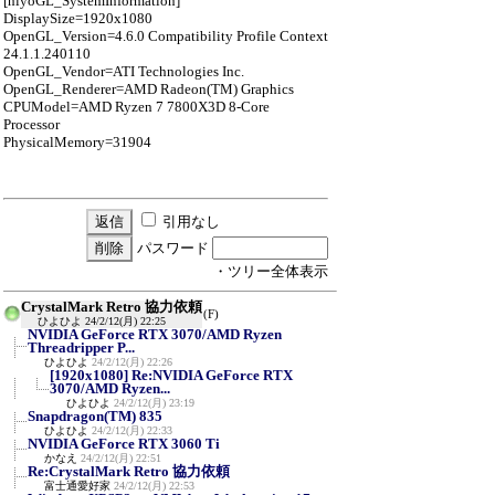
[hiyoGL_SystemInformation]
DisplaySize=1920x1080
OpenGL_Version=4.6.0 Compatibility Profile Context
24.1.1.240110
OpenGL_Vendor=ATI Technologies Inc.
OpenGL_Renderer=AMD Radeon(TM) Graphics
CPUModel=AMD Ryzen 7 7800X3D 8-Core
Processor
PhysicalMemory=31904
引用なし
パスワード
・ツリー全体表示
CrystalMark Retro 協力依頼
(F)
ひよひよ
24/2/12(月) 22:25
NVIDIA GeForce RTX 3070/AMD Ryzen
Threadripper P...
ひよひよ
24/2/12(月) 22:26
[1920x1080] Re:NVIDIA GeForce RTX
3070/AMD Ryzen...
ひよひよ
24/2/12(月) 23:19
Snapdragon(TM) 835
ひよひよ
24/2/12(月) 22:33
NVIDIA GeForce RTX 3060 Ti
かなえ
24/2/12(月) 22:51
Re:CrystalMark Retro 協力依頼
富士通愛好家
24/2/12(月) 22:53