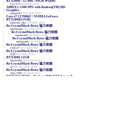
RTX3060 / 11700k / 64GB WQHD
S A I T O
24/2/13(火) 18:06
AMD E1-2500 APU with Radeon(TM) HD
Graphics
ayumu1027
24/2/13(火) 18:34
Core-i7 12700KF / NVIDIA GeForce
RTX2060(12GB)
kazuyoshi_taka
24/2/13(火) 18:53
Re:CrystalMark Retro 協力依頼
nejimawashi
24/2/13(火) 19:44
Re:CrystalMark Retro 協力依頼
nejimawashi
24/2/13(火) 19:48
Re:CrystalMark Retro 協力依頼
nejimawashi
24/2/13(火) 19:52
Re:CrystalMark Retro 協力依頼
たゆんP
24/2/13(火) 20:07
Re:CrystalMark Retro 協力依頼
天頂
24/2/13(火) 20:20
RTX3060 12GB
NicchyTaka
24/2/13(火) 20:35
Re:CrystalMark Retro 協力依頼
けーご
24/2/13(火) 20:38
Re:CrystalMark Retro 協力依頼
tomo_9180
24/2/13(火) 20:57
RYZEN 9 7950X + Radeon 7900 XTX Vapor-X
A_Z_Kornoha
24/2/13(火) 22:36
NVIDIA GeForce RTX 3090 / AMD Ryzen 7
7800X3D
en129
24/2/13(火) 23:12
R9 7950X3D/RTX3090
y
24/2/13(火) 23:25
AMD Ryzen 7 5700X / Radeon RX 570
せいじん
24/2/14(水) 0:06
NVIDIA RTX A400 & i5-11400F
みね
24/2/14(水) 0:57
RTX4090 i9-14900K 定格