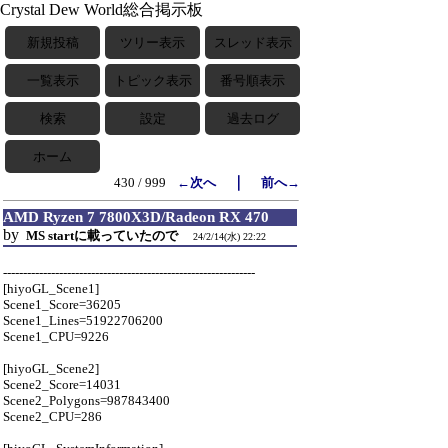
Crystal Dew World総合掲示板
新規投稿
ツリー表示
スレッド表示
一覧表示
トピック表示
番号順表示
検索
設定
過去ログ
ホーム
｜
430 / 999
←次へ
前へ→
AMD Ryzen 7 7800X3D/Radeon RX 470
by
MS startに載っていたので
24/2/14(水) 22:22
---------------------------------------------------------------
[hiyoGL_Scene1]
Scene1_Score=36205
Scene1_Lines=51922706200
Scene1_CPU=9226
[hiyoGL_Scene2]
Scene2_Score=14031
Scene2_Polygons=987843400
Scene2_CPU=286