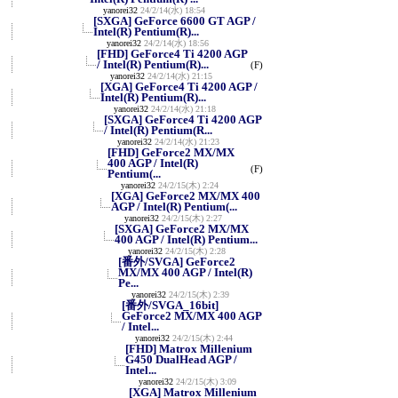
yanorei32
24/2/14(水) 18:54
[SXGA] GeForce 6600 GT AGP /
Intel(R) Pentium(R)...
yanorei32
24/2/14(水) 18:56
[FHD] GeForce4 Ti 4200 AGP
/ Intel(R) Pentium(R)...
(F)
yanorei32
24/2/14(水) 21:15
[XGA] GeForce4 Ti 4200 AGP /
Intel(R) Pentium(R)...
yanorei32
24/2/14(水) 21:18
[SXGA] GeForce4 Ti 4200 AGP
/ Intel(R) Pentium(R...
yanorei32
24/2/14(水) 21:23
[FHD] GeForce2 MX/MX
400 AGP / Intel(R)
(F)
Pentium(...
yanorei32
24/2/15(木) 2:24
[XGA] GeForce2 MX/MX 400
AGP / Intel(R) Pentium(...
yanorei32
24/2/15(木) 2:27
[SXGA] GeForce2 MX/MX
400 AGP / Intel(R) Pentium...
yanorei32
24/2/15(木) 2:28
[番外/SVGA] GeForce2
MX/MX 400 AGP / Intel(R)
Pe...
yanorei32
24/2/15(木) 2:39
[番外/SVGA_16bit]
GeForce2 MX/MX 400 AGP
/ Intel...
yanorei32
24/2/15(木) 2:44
[FHD] Matrox Millenium
G450 DualHead AGP /
Intel...
yanorei32
24/2/15(木) 3:09
[XGA] Matrox Millenium