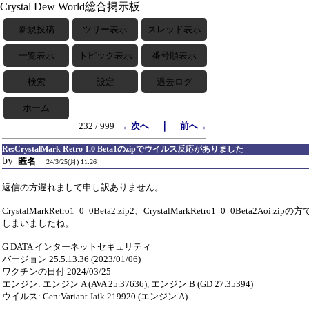
Crystal Dew World総合掲示板
新規投稿
ツリー表示
スレッド表示
一覧表示
トピック表示
番号順表示
検索
設定
過去ログ
ホーム
｜
232 / 999
←次へ
前へ→
Re:CrystalMark Retro 1.0 Beta1のzipでウイルス反応がありました
by
匿名
24/3/25(月) 11:26
返信の方遅れまして申し訳ありません。
CrystalMarkRetro1_0_0Beta2.zip2、CrystalMarkRetro1_0_0Beta2Aoi.
しまいましたね。
G DATA インターネットセキュリティ
バージョン 25.5.13.36 (2023/01/06)
ワクチンの日付 2024/03/25
エンジン: エンジン A (AVA 25.37636), エンジン B (GD 27.35394)
ウイルス: Gen:Variant.Jaik.219920 (エンジン A)