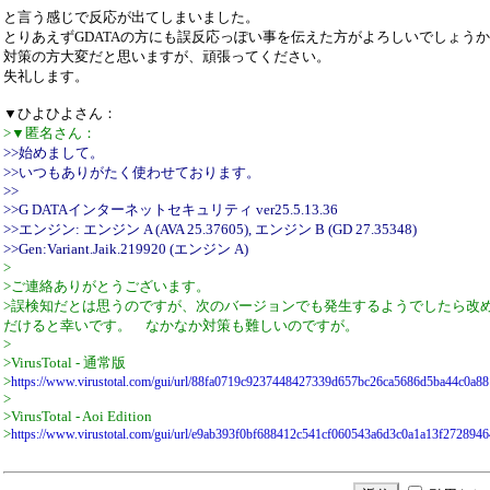
と言う感じで反応が出てしまいました。
とりあえずGDATAの方にも誤反応っぽい事を伝えた方がよろしいでしょう
対策の方大変だと思いますが、頑張ってください。
失礼します。
▼ひよひよさん：
>▼匿名さん：
>>始めまして。
>>いつもありがたく使わせております。
>>
>>G DATAインターネットセキュリティ ver25.5.13.36
>>エンジン: エンジン A (AVA 25.37605), エンジン B (GD 27.35348)
>>Gen:Variant.Jaik.219920 (エンジン A)
>
>ご連絡ありがとうございます。
>誤検知だとは思うのですが、次のバージョンでも発生するようでしたら改
だけると幸いです。 なかなか対策も難しいのですが。
>
>VirusTotal - 通常版
>
https://www.virustotal.com/gui/url/88fa0719c9237448427339d657bc26ca5686d5ba44c0a8
>
>VirusTotal - Aoi Edition
>
https://www.virustotal.com/gui/url/e9ab393f0bf688412c541cf060543a6d3c0a1a13f272894