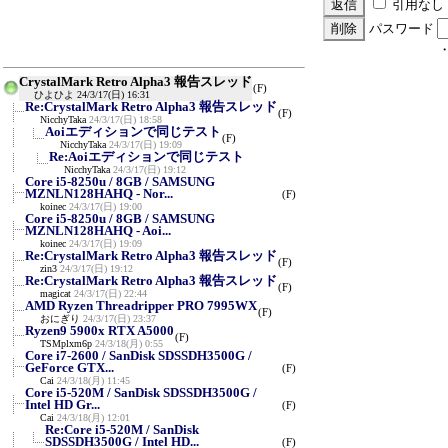
引用なし
パスワード
CrystalMark Retro Alpha3 報告スレッド
(F)
ひよひよ
24/3/17(日) 16:31
Re:CrystalMark Retro Alpha3 報告スレッド
(F)
NicchyTaka
24/3/17(日) 18:58
Aoiエディションで同じテスト
(F)
NicchyTaka
24/3/17(日) 19:09
Re:Aoiエディションで同じテスト
NicchyTaka
24/3/17(日) 19:12
Core i5-8250u / 8GB / SAMSUNG
MZNLN128HAHQ - Nor...
(F)
koinec
24/3/17(日) 19:00
Core i5-8250u / 8GB / SAMSUNG
MZNLN128HAHQ - Aoi...
koinec
24/3/17(日) 19:09
Re:CrystalMark Retro Alpha3 報告スレッド
(F)
zin3
24/3/17(日) 19:12
Re:CrystalMark Retro Alpha3 報告スレッド
(F)
magicat
24/3/17(日) 22:44
AMD Ryzen Threadripper PRO 7995WX
(F)
おにぎり
24/3/17(日) 23:37
Ryzen9 5900x RTX A5000
(F)
TSMplxm6p
24/3/18(月) 0:55
Core i7-2600 / SanDisk SDSSDH3500G /
GeForce GTX...
(F)
Cai
24/3/18(月) 11:45
Core i5-520M / SanDisk SDSSDH3500G /
Intel HD Gr...
(F)
Cai
24/3/18(月) 12:01
Re:Core i5-520M / SanDisk
SDSSDH3500G / Intel HD...
(F)