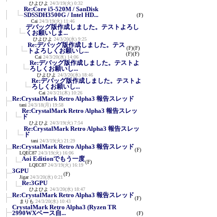
ひよひよ
24/3/19(火) 0:32
Re:Core i5-520M / SanDisk
SDSSDH3500G / Intel HD...
(F)
Cai
24/3/19(火) 11:46
デバッグ版作成しました。テストよろし
くお願いしま...
ひよひよ
24/3/20(水) 9:25
Re:デバッグ版作成しました。テス
(F)
(F)
トよろしくお願いし...
(F)
(F)
Cai
24/3/20(水) 14:06
Re:デバッグ版作成しました。テストよ
ろしくお願いし...
ひよひよ
24/3/20(水) 18:46
Re:デバッグ版作成しました。テストよ
ろしくお願いし...
Cai
24/3/21(木) 10:26
Re:CrystalMark Retro Alpha3 報告スレッド
tani
24/3/18(月) 19:58
Re:CrystalMark Retro Alpha3 報告スレッ
ド
ひよひよ
24/3/19(火) 7:54
Re:CrystalMark Retro Alpha3 報告スレッ
ド
tani
24/3/19(火) 21:29
Re:CrystalMark Retro Alpha3 報告スレッド
(F)
LQEC87
24/3/19(火) 16:06
Aoi Editionでもう一度
(F)
LQEC87
24/3/19(火) 16:19
3GPU
(F)
Jigar
24/3/20(水) 0:21
Re:3GPU
ひよひよ
24/3/20(水) 18:47
Re:CrystalMark Retro Alpha3 報告スレッド
(F)
まりも
24/3/20(水) 10:43
CrystalMark Retro Alpha3 (Ryzen TR
2990WXベース自...
(F)