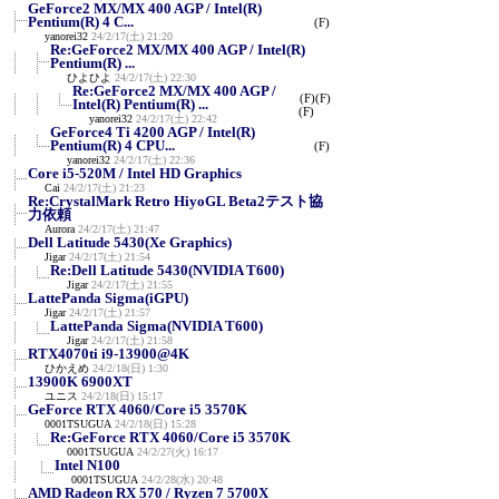
GeForce2 MX/MX 400 AGP / Intel(R)
Pentium(R) 4 C...
(F)
yanorei32
24/2/17(土) 21:20
Re:GeForce2 MX/MX 400 AGP / Intel(R)
Pentium(R) ...
ひよひよ
24/2/17(土) 22:30
Re:GeForce2 MX/MX 400 AGP /
(F)
(F)
Intel(R) Pentium(R) ...
(F)
yanorei32
24/2/17(土) 22:42
GeForce4 Ti 4200 AGP / Intel(R)
Pentium(R) 4 CPU...
(F)
yanorei32
24/2/17(土) 22:36
Core i5-520M / Intel HD Graphics
Cai
24/2/17(土) 21:23
Re:CrystalMark Retro HiyoGL Beta2テスト協
力依頼
Aurora
24/2/17(土) 21:47
Dell Latitude 5430(Xe Graphics)
Jigar
24/2/17(土) 21:54
Re:Dell Latitude 5430(NVIDIA T600)
Jigar
24/2/17(土) 21:55
LattePanda Sigma(iGPU)
Jigar
24/2/17(土) 21:57
LattePanda Sigma(NVIDIA T600)
Jigar
24/2/17(土) 21:58
RTX4070ti i9-13900@4K
ひかえめ
24/2/18(日) 1:30
13900K 6900XT
ユニス
24/2/18(日) 15:17
GeForce RTX 4060/Core i5 3570K
0001TSUGUA
24/2/18(日) 15:28
Re:GeForce RTX 4060/Core i5 3570K
0001TSUGUA
24/2/27(火) 16:17
Intel N100
0001TSUGUA
24/2/28(水) 20:48
AMD Radeon RX 570 / Ryzen 7 5700X