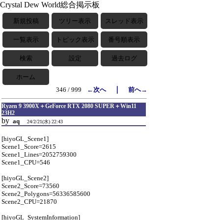
Crystal Dew World総合掲示板
新規投稿
ツリー表示
スレッド表示
一覧表示
トピック表示
番号順表示
検索
設定
過去ログ
ホーム
｜
346 / 999
←次へ
前へ→
Ryzen 9 3900X＋GeForce RTX 2080 SUPER＋Win11
23H2
by
aq
24/2/21(水) 22:43
[hiyoGL_Scene1]
Scene1_Score=2615
Scene1_Lines=2052759300
Scene1_CPU=546
[hiyoGL_Scene2]
Scene2_Score=73560
Scene2_Polygons=56336585600
Scene2_CPU=21870
[hiyoGL_SystemInformation]