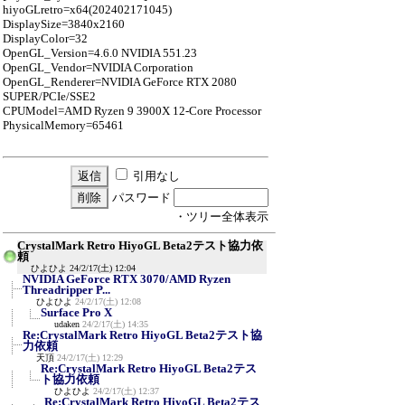
hiyoGLretro=x64(202402171045)
DisplaySize=3840x2160
DisplayColor=32
OpenGL_Version=4.6.0 NVIDIA 551.23
OpenGL_Vendor=NVIDIA Corporation
OpenGL_Renderer=NVIDIA GeForce RTX 2080
SUPER/PCIe/SSE2
CPUModel=AMD Ryzen 9 3900X 12-Core Processor
PhysicalMemory=65461
引用なし
パスワード
・ツリー全体表示
CrystalMark Retro HiyoGL Beta2テスト協力依
頼
ひよひよ
24/2/17(土) 12:04
NVIDIA GeForce RTX 3070/AMD Ryzen
Threadripper P...
ひよひよ
24/2/17(土) 12:08
Surface Pro X
udaken
24/2/17(土) 14:35
Re:CrystalMark Retro HiyoGL Beta2テスト協
力依頼
天頂
24/2/17(土) 12:29
Re:CrystalMark Retro HiyoGL Beta2テス
ト協力依頼
ひよひよ
24/2/17(土) 12:37
Re:CrystalMark Retro HiyoGL Beta2テス