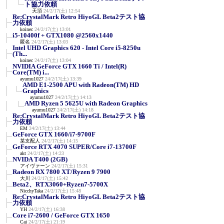
ト協力依頼
天頂
24/2/17(土) 12:54
Re:CrystalMark Retro HiyoGL Beta2テスト協
力依頼
koinec
24/2/17(土) 13:01
i5-10400f + GTX1080 @2560x1440
匿名
24/2/17(土) 13:03
Intel UHD Graphics 620 - Intel Core i5-8250u
(Th...
koinec
24/2/17(土) 13:04
NVIDIA GeForce GTX 1660 Ti / Intel(R)
Core(TM) i...
ayumu1027
24/2/17(土) 13:39
AMD E1-2500 APU with Radeon(TM) HD
Graphics
ayumu1027
24/2/17(土) 14:13
AMD Ryzen 5 5625U with Radeon Graphics
ayumu1027
24/2/17(土) 14:18
Re:CrystalMark Retro HiyoGL Beta2テスト協
力依頼
EM
24/2/17(土) 13:44
GeForce GTX 1660/i7-9700F
某支配人
24/2/17(土) 14:15
GeForce RTX 4070 SUPER/Core i7-13700F
akt
24/2/17(土) 14:23
NVIDA T400 (2GB)
アイヴァーン
24/2/17(土) 15:31
Radeon RX 7800 XT/Ryzen 9 7900
大川
24/2/17(土) 15:42
Beta2、RTX3060+Ryzen7-5700X
NicchyTaka
24/2/17(土) 15:48
Re:CrystalMark Retro HiyoGL Beta2テスト協
力依頼
YH
24/2/17(土) 16:38
Core i7-2600 / GeForce GTX 1650
Cai
24/2/17(土) 21:19