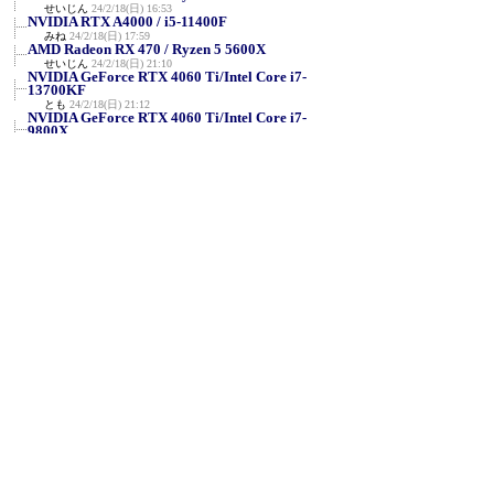
せいじん
24/2/18(日) 16:53
NVIDIA RTX A4000 / i5-11400F
みね
24/2/18(日) 17:59
AMD Radeon RX 470 / Ryzen 5 5600X
せいじん
24/2/18(日) 21:10
NVIDIA GeForce RTX 4060 Ti/Intel Core i7-
13700KF
とも
24/2/18(日) 21:12
NVIDIA GeForce RTX 4060 Ti/Intel Core i7-
9800X
とも
24/2/18(日) 21:31
NVIDIA RTX A2000/Intel Core i5-9500F
とも
24/2/18(日) 21:46
Intel HD Graphics 4000 / Core i5-3210M
せいじん
24/2/18(日) 21:50
ATI MOBILITY RADEON 9000 / Intel Pentium
M proce...
せいじん
24/2/18(日) 22:29
AMD Ryzen Threadripper 2920X / NVIDIA
GeForce RT...
VRZ3
24/2/19(月) 22:46
R7 5700U + (内臓 Radeon) @1920x1080
匿名
24/2/20(火) 9:38
NVIDIA RTX A5000（旧Quadro系）Ryzen9
5900X
TSMplxm6p
24/2/20(火) 22:05
GeForce RTX 4080 / Xeon w7-2475X
Shellius
24/2/21(水) 3:21
FX-8800P＋Radeon RX570＋Win7
aq
24/2/21(水) 22:35
Intel Core-i9 11900H＋内蔵GPU＋Win11 23H2
aq
24/2/21(水) 22:42
Ryzen 9 3900X＋GeForce RTX 2080 SUPER
＋Win11 23H2
≪
aq
24/2/21(水) 22:43
Ryzen 9 6900HX＋内蔵GPU＋Win11 23H2