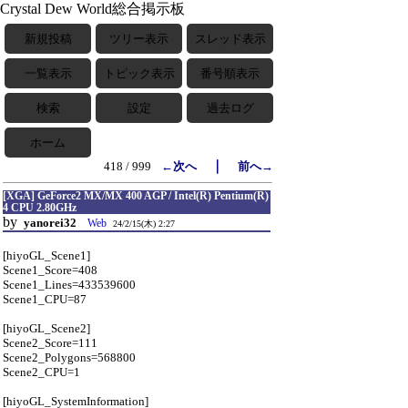
Crystal Dew World総合掲示板
新規投稿
ツリー表示
スレッド表示
一覧表示
トピック表示
番号順表示
検索
設定
過去ログ
ホーム
｜
418 / 999
←次へ
前へ→
[XGA] GeForce2 MX/MX 400 AGP / Intel(R) Pentium(R)
4 CPU 2.80GHz
by
yanorei32
Web
24/2/15(木) 2:27
[hiyoGL_Scene1]
Scene1_Score=408
Scene1_Lines=433539600
Scene1_CPU=87
[hiyoGL_Scene2]
Scene2_Score=111
Scene2_Polygons=568800
Scene2_CPU=1
[hiyoGL_SystemInformation]