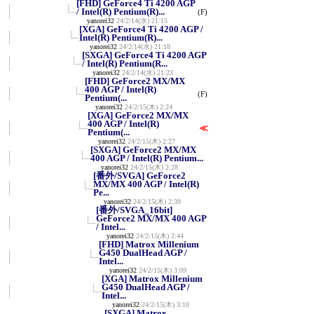
[FHD] GeForce4 Ti 4200 AGP
/ Intel(R) Pentium(R)...
(F)
yanorei32
24/2/14(水) 21:15
[XGA] GeForce4 Ti 4200 AGP /
Intel(R) Pentium(R)...
yanorei32
24/2/14(水) 21:18
[SXGA] GeForce4 Ti 4200 AGP
/ Intel(R) Pentium(R...
yanorei32
24/2/14(水) 21:23
[FHD] GeForce2 MX/MX
400 AGP / Intel(R)
(F)
Pentium(...
yanorei32
24/2/15(木) 2:24
[XGA] GeForce2 MX/MX
400 AGP / Intel(R)
≪
Pentium(...
yanorei32
24/2/15(木) 2:27
[SXGA] GeForce2 MX/MX
400 AGP / Intel(R) Pentium...
yanorei32
24/2/15(木) 2:28
[番外/SVGA] GeForce2
MX/MX 400 AGP / Intel(R)
Pe...
yanorei32
24/2/15(木) 2:39
[番外/SVGA_16bit]
GeForce2 MX/MX 400 AGP
/ Intel...
yanorei32
24/2/15(木) 2:44
[FHD] Matrox Millenium
G450 DualHead AGP /
Intel...
yanorei32
24/2/15(木) 3:09
[XGA] Matrox Millenium
G450 DualHead AGP /
Intel...
yanorei32
24/2/15(木) 3:10
[SXGA] Matrox