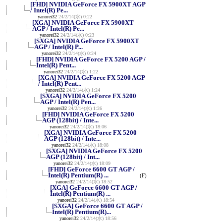
[FHD] NVIDIA GeForce FX 5900XT AGP
/ Intel(R) Pe...
yanorei32
24/2/14(水) 0:22
[XGA] NVIDIA GeForce FX 5900XT
AGP / Intel(R) Pe...
yanorei32
24/2/14(水) 0:23
[SXGA] NVIDIA GeForce FX 5900XT
AGP / Intel(R) P...
yanorei32
24/2/14(水) 0:24
[FHD] NVIDIA GeForce FX 5200 AGP /
Intel(R) Pent...
yanorei32
24/2/14(水) 1:22
[XGA] NVIDIA GeForce FX 5200 AGP
/ Intel(R) Pent...
yanorei32
24/2/14(水) 1:24
[SXGA] NVIDIA GeForce FX 5200
AGP / Intel(R) Pen...
yanorei32
24/2/14(水) 1:26
[FHD] NVIDIA GeForce FX 5200
AGP (128bit) / Inte...
yanorei32
24/2/14(水) 18:06
[XGA] NVIDIA GeForce FX 5200
AGP (128bit) / Inte...
yanorei32
24/2/14(水) 18:08
[SXGA] NVIDIA GeForce FX 5200
AGP (128bit) / Int...
yanorei32
24/2/14(水) 18:09
[FHD] GeForce 6600 GT AGP /
Intel(R) Pentium(R) ...
(F)
yanorei32
24/2/14(水) 18:52
[XGA] GeForce 6600 GT AGP /
Intel(R) Pentium(R) ...
yanorei32
24/2/14(水) 18:54
[SXGA] GeForce 6600 GT AGP /
Intel(R) Pentium(R)...
yanorei32
24/2/14(水) 18:56