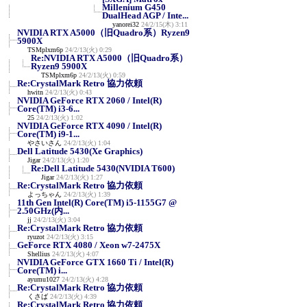
Millenium G450
DualHead AGP / Inte...
yanorei32
24/2/15(木) 3:11
NVIDIA RTX A5000（旧Quadro系）Ryzen9
5900X
TSMplxm6p
24/2/13(火) 0:29
Re:NVIDIA RTX A5000（旧Quadro系）
Ryzen9 5900X
TSMplxm6p
24/2/13(火) 0:59
Re:CrystalMark Retro 協力依頼
hwitn
24/2/13(火) 0:43
NVIDIA GeForce RTX 2060 / Intel(R)
Core(TM) i3-6...
25
24/2/13(火) 1:02
NVIDIA GeForce RTX 4090 / Intel(R)
Core(TM) i9-1...
やさいさん
24/2/13(火) 1:04
Dell Latitude 5430(Xe Graphics)
Jigar
24/2/13(火) 1:20
Re:Dell Latitude 5430(NVIDIA T600)
Jigar
24/2/13(火) 1:27
Re:CrystalMark Retro 協力依頼
よっちゃん
24/2/13(火) 1:39
11th Gen Intel(R) Core(TM) i5-1155G7 @
2.50GHz(内...
jj
24/2/13(火) 3:04
Re:CrystalMark Retro 協力依頼
ryuzot
24/2/13(火) 3:15
GeForce RTX 4080 / Xeon w7-2475X
Shellius
24/2/13(火) 4:07
NVIDIA GeForce GTX 1660 Ti / Intel(R)
Core(TM) i...
ayumu1027
24/2/13(火) 4:28
Re:CrystalMark Retro 協力依頼
くさば
24/2/13(火) 4:39
Re:CrystalMark Retro 協力依頼