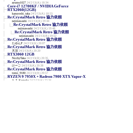
ayumu1027
24/2/13(火) 18:34
Core-i7 12700KF / NVIDIA GeForce
RTX2060(12GB)
kazuyoshi_taka
24/2/13(火) 18:53
Re:CrystalMark Retro 協力依頼
nejimawashi
24/2/13(火) 19:44
Re:CrystalMark Retro 協力依頼
nejimawashi
24/2/13(火) 19:48
Re:CrystalMark Retro 協力依頼
nejimawashi
24/2/13(火) 19:52
Re:CrystalMark Retro 協力依頼
たゆんP
24/2/13(火) 20:07
Re:CrystalMark Retro 協力依頼
天頂
24/2/13(火) 20:20
RTX3060 12GB
NicchyTaka
24/2/13(火) 20:35
Re:CrystalMark Retro 協力依頼
けーご
24/2/13(火) 20:38
Re:CrystalMark Retro 協力依頼
tomo_9180
24/2/13(火) 20:57
RYZEN 9 7950X + Radeon 7900 XTX Vapor-X
A_Z_Kornoha
24/2/13(火) 22:36
NVIDIA GeForce RTX 3090 / AMD Ryzen 7
7800X3D
en129
24/2/13(火) 23:12
R9 7950X3D/RTX3090
y
24/2/13(火) 23:25
AMD Ryzen 7 5700X / Radeon RX 570
せいじん
24/2/14(水) 0:06
NVIDIA RTX A400 & i5-11400F
みね
24/2/14(水) 0:57
RTX4090 i9-14900K 定格
siro
24/2/14(水) 1:49
Re:RTX4090 i9-14900K 定格
siro
24/2/14(水) 1:54
Core i7-2600 / GeForce GTX 1650