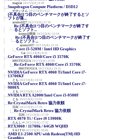
magicat
24/2/13(火) 8:49
Snapdragon Compute Platform / D3D12
やさいさん
24/2/13(火) 9:22
[不具合]1つ目のベンチマークが終了するとソ
フトが落...
ayumu1027
24/2/13(火) 12:18
Re:[不具合]1つ目のベンチマークが終了す
るとソフト...
koinec@開発
24/2/13(火) 12:54
Re:[不具合]1つ目のベンチマークが終了す
るとソフト...
ayumu1027
24/2/13(火) 15:18
Core i5-520M / Intel HD Graphics
Cai
24/2/14(水) 8:31
GeForce RTX 4060/Core i5 3570K
0001TSUGUA
24/2/13(火) 14:04
Re:GeForce RTX 4060/Core i5 3570K
0001TSUGUA
24/2/13(火) 14:15
NVIDIA GeForce RTX 4060 Ti/Intel Core i7-
13700KF
とも
24/2/13(火) 14:54
NVIDIA GeForce RTX 4060 Ti/Intel Core i7-
9800X
とも
24/2/13(火) 14:57
NVIDIA RTX A2000/Intel Core i5-9500F
とも
24/2/13(火) 15:03
Re:CrystalMark Retro 協力依頼
日向
24/2/13(火) 17:10
Re:CrystalMark Retro 協力依頼
日向
24/2/13(火) 17:29
RTX 4070 Ti / Core i9 13900K
たんしー
24/2/13(火) 17:52
RTX3060 / 11700k / 64GB WQHD
S A I T O
24/2/13(火) 18:06
AMD E1-2500 APU with Radeon(TM) HD
Graphics