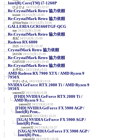
Intel(R) Core(TM) i7-1260P
ひよひよ
24/2/12(月) 22:57
Re:CrystalMark Retro 協力依頼
koinec
24/2/12(月) 23:05
Re:CrystalMark Retro 協力依頼
@SkmYujin
24/2/12(月) 23:06
GALLERIA GCR1660TGF-QCG
nao
24/2/12(月) 23:08
Re:CrystalMark Retro 協力依頼
友紀
24/2/12(月) 23:09
Radeon RX 6800
2525
24/2/12(月) 23:29
CrystalMark Retro 協力依頼
yb1536
24/2/12(月) 23:39
Re:CrystalMark Retro 協力依頼
GATUUD
24/2/12(月) 23:45
Re:CrystalMark Retro 協力依頼
お手伝い
24/2/13(火) 0:12
AMD Radeon RX 7900 XTX / AMD Ryzen 9
7950X
やさいさん
24/2/13(火) 0:14
NVIDIA GeForce RTX 2080 Ti / AMD Ryzen 9
3950X
yanorei32
24/2/13(火) 0:28
[FHD] NVIDIA GeForce RTX 2080 Ti /
AMD Ryzen 9 3...
yanorei32
24/2/13(火) 0:33
[FHD] NVIDIA GeForce FX 5900 AGP /
Intel(R) Pent...
yanorei32
24/2/13(火) 15:21
[XGA] NVIDIA GeForce FX 5900 AGP /
Intel(R) Pent...
yanorei32
24/2/13(火) 15:27
[SXGA] NVIDIA GeForce FX 5900 AGP /
Intel(R) Pen...
yanorei32
24/2/13(火) 15:56