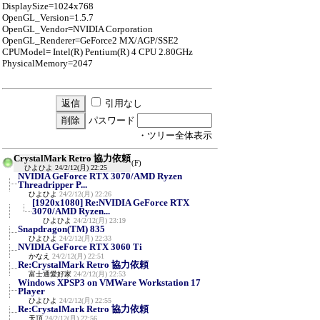
DisplaySize=1024x768
OpenGL_Version=1.5.7
OpenGL_Vendor=NVIDIA Corporation
OpenGL_Renderer=GeForce2 MX/AGP/SSE2
CPUModel= Intel(R) Pentium(R) 4 CPU 2.80GHz
PhysicalMemory=2047
引用なし
パスワード
・ツリー全体表示
CrystalMark Retro 協力依頼
(F)
ひよひよ
24/2/12(月) 22:25
NVIDIA GeForce RTX 3070/AMD Ryzen
Threadripper P...
ひよひよ
24/2/12(月) 22:26
[1920x1080] Re:NVIDIA GeForce RTX
3070/AMD Ryzen...
ひよひよ
24/2/12(月) 23:19
Snapdragon(TM) 835
ひよひよ
24/2/12(月) 22:33
NVIDIA GeForce RTX 3060 Ti
かなえ
24/2/12(月) 22:51
Re:CrystalMark Retro 協力依頼
富士通愛好家
24/2/12(月) 22:53
Windows XPSP3 on VMWare Workstation 17
Player
ひよひよ
24/2/12(月) 22:55
Re:CrystalMark Retro 協力依頼
天頂
24/2/12(月) 22:56